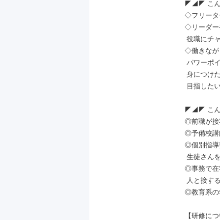
◤◢◤ こ
◇フリータ
◇リーダー
 役職にチャレンジしたい

◇働きなが
 パワーポイント、アクセスなどを

 身につけたい方、MOSを

 目指したい方なども歓迎！

◤◢◤ こ
◎前職が接
◎予備校講
◎個別指導
 生徒さんを指導した経験がある

◎事務で在
 人と接する仕事をしたい

◎教育系の
【研修につ