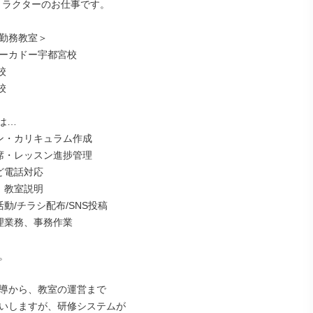
トラクターのお仕事です。

勤務教室＞

ーカドー宇都宮校





…

ン・カリキュラム作成

席・レッスン進捗管理

ど電話対応

、教室説明

動/チラシ配布/SNS投稿

理業務、事務作業



導から、教室の運営まで

いしますが、研修システムが
