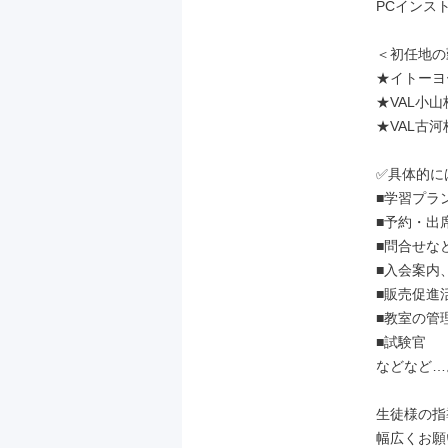
PCインス
＜初任地の
★イトーヨ
★VAL小山校
★VAL古河校
✅具体的には
■学習プラ
■予約・出
■問合せな
■入会案内
■販売促進活
■教室の管
■試験官

などなど…。
生徒様の指
幅広くお願