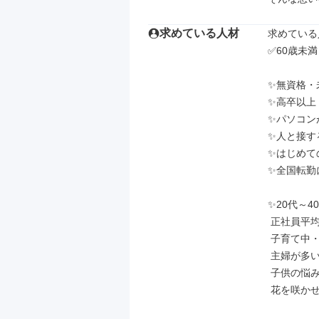
求めている人材
求めている
✅60歳未満
✨無資格・
✨高卒以上

✨パソコン
✨人と接す
✨はじめて
✨全国転勤
✨20代～4
 正社員平均年齢38歳！

 子育て中・子育てがある程度落ち着いた

 主婦が多いのでフォロー体制万全！

 子供の悩み等の相談で話に

 花を咲かせることも・・・
