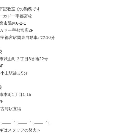
下記教室での勤務です

ーカドー宇都宮校

市陽東6-2-1

カドー宇都宮店2F

線宇都宮駅関東自動車バス10分



市城山町３丁目3番地22号

F

小山駅徒歩5分



本町1丁目1-15

F

古河駅直結

.――゜+.――゜+.――゜+.

ギはスタッフの努力＞
