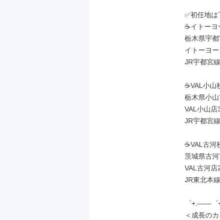
✅初任地は
☕イトーヨ
栃木県宇都宮
イトーヨー
JR宇都宮
☕VAL小山校
栃木県小山
VAL小山店3
JR宇都宮線
☕VAL古河校
茨城県古河市
VAL古河店2
JR東北本線
゜+.――゜+
＜成長のカ