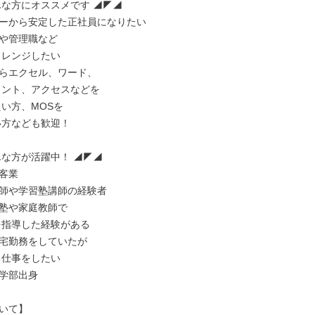
んな方にオススメです ◢◤◢

ーから安定した正社員になりたい

や管理職など

らエクセル、ワード、

んな方が活躍中！ ◢◤◢

客業

師や学習塾講師の経験者

塾や家庭教師で

宅勤務をしていたが

学部出身

いて】
