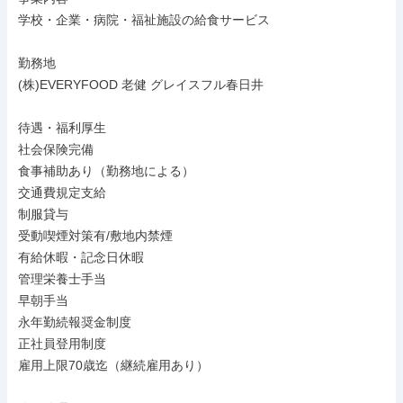
学校・企業・病院・福祉施設の給食サービス

勤務地

(株)EVERYFOOD 老健 グレイスフル春日井

待遇・福利厚生

社会保険完備

食事補助あり（勤務地による）

交通費規定支給

制服貸与

受動喫煙対策有/敷地内禁煙

有給休暇・記念日休暇

管理栄養士手当

早朝手当

永年勤続報奨金制度

正社員登用制度

雇用上限70歳迄（継続雇用あり）
