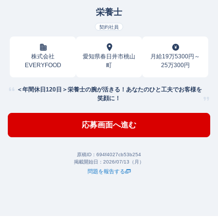
栄養士
契約社員
株式会社
愛知県春日井市桃山
月給19万5300円～
EVERYFOOD
町
25万300円
＜年間休日120日＞栄養士の腕が活きる！あなたのひと工夫でお客様を
笑顔に！
応募画面へ進む
原稿ID：
694f4027cb53b254
掲載開始日：
2026/07/13（月）
問題を報告する