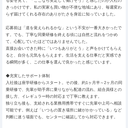
る姿を見て、「ここなら安定して働けそう」と感じたのが入社の
きっかけです。私の実家も買い物が不便な地域にあり、毎週変わ
らず届けてくれる存在のありがたさを身近に知っていました。

応募前は「道を覚えられるかな」という不安が一番大きかったで
す。でも、丁寧な同乗研修を終える頃には自然と流れをつかめ
て、心配していたほどではありませんでした。

直接お会いできた時に「いつもありがとう」と声をかけてもらえ
ると、自分も元気をもらえます。生活を支える仕事だと実感でき
る瞬間が多く、この仕事を選んで良かったと感じています。

◆充実したサポート体制

入社後は座学研修からスタート。その後、約1ヶ月半～2ヶ月の同
乗研修で、先輩が助手席に乗りながら配達の流れ、組合員様との
接し方、イレギュラー時の対応まで丁寧に教えます。

独り立ち後も、支給される業務用携帯ですぐに先輩や上司へ相談
可能です。例えば「いつもの置き場所に鍵がかかっている」など
判断に迷う場面でも、センターに確認してから対応できます。
