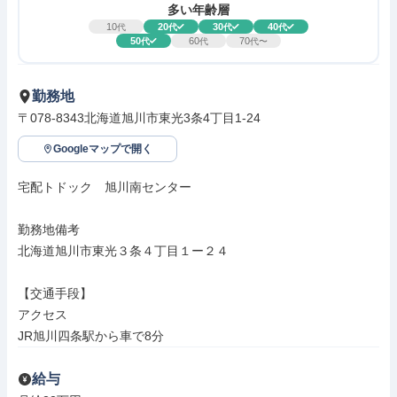
多い年齢層
10
20
30
40
代
代
代
代
50
60
70
代
代
代〜
勤務地
〒078-8343北海道旭川市東光3条4丁目1-24
Googleマップで開く
宅配トドック　旭川南センター

勤務地備考

北海道旭川市東光３条４丁目１ー２４

【交通手段】

アクセス

JR旭川四条駅から車で8分
給与