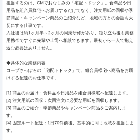
担当するのは、CMでおなじみの「宅配トドック」。食料品や日
用品を組合員様宅へお届けするだけでなく、注文用紙の回収や季
節商品・キャンペーン商品のご紹介など、地域の方との会話も大
切にする仕事です。

入社後は約1ヶ月半～2ヶ月の同乗研修があり、独り立ち後も業務
用携帯ですぐに先輩や上司へ相談できます。最初から一人で抱え
込む必要はありません。

◆具体的な業務内容

コープさっぽろの「宅配トドック」で、組合員様宅へ商品をお届
けする配達のお仕事です。

[1] 商品のお届け：食料品や日用品を組合員様宅へ配達します。

[2] 注文用紙の回収：次回注文に必要な用紙を回収します。

[3] 商品のご紹介：季節商品やキャンペーン商品をご案内しま
す。

[4] 固定ルート配送：1日70件前後、基本的に同じ地域を担当しま
す。
