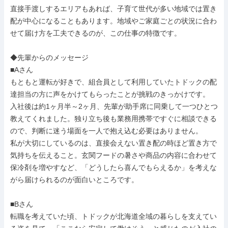
直接手渡しするエリアもあれば、子育て世代が多い地域では置き
配が中心になることもあります。地域やご家庭ごとの状況に合わ
せて届け方を工夫できるのが、この仕事の特徴です。

◆先輩からのメッセージ

■Aさん

もともと運転が好きで、組合員として利用していたトドックの配
達担当の方に声をかけてもらったことが挑戦のきっかけです。

入社後は約1ヶ月半～2ヶ月、先輩が助手席に同乗して一つひとつ
教えてくれました。独り立ち後も業務用携帯ですぐに相談できる
ので、判断に迷う場面を一人で抱え込む必要はありません。

私が大切にしているのは、直接会えない置き配の時ほど置き方で
気持ちを伝えること。玄関フードの暑さや商品の内容に合わせて
保冷剤を増やすなど、「どうしたら喜んでもらえるか」を考えな
がら届けられるのが面白いところです。

■Bさん

転職を考えていた頃、トドックが北海道全域の暮らしを支えてい