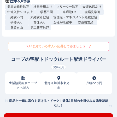
仕事の特徴
業界未経験歓迎
社員登用あり
フリーター歓迎
介護休暇あり
中途入社50％以上
学歴不問
車通勤OK
職場見学可
経験不問
未経験者歓迎
管理職・マネジメント経験歓迎
研修あり
育休あり
女性が活躍中
交通費支給
服装自由
第二新卒歓迎
いま見ている求人へ応募してみましょう！
コープの宅配トドック/ルート配達ドライバー
契約社員
生活協同組合コープ
北海道旭川市東光三
月給22万円
さっぽろ
条
商品と一緒に真心を届けるトドック！週休2日制の土日休み＆残業ほぼ
なし！