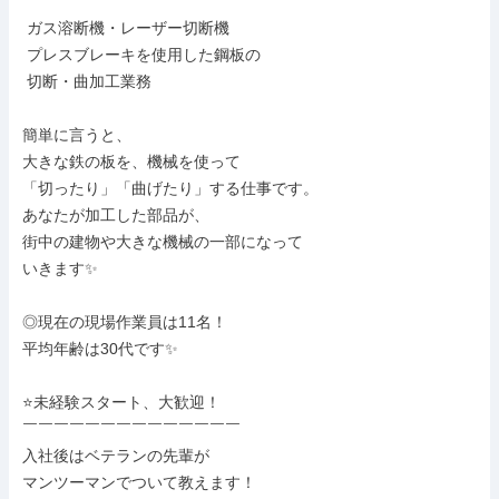
￣￣￣￣￣￣￣￣￣￣￣￣

 ガス溶断機・レーザー切断機

 プレスブレーキを使用した鋼板の

 切断・曲加工業務

簡単に言うと、

大きな鉄の板を、機械を使って

「切ったり」「曲げたり」する仕事です。

あなたが加工した部品が、

街中の建物や大きな機械の一部になって

いきます✨

◎現在の現場作業員は11名！

平均年齢は30代です✨

⭐未経験スタート、大歓迎！

￣￣￣￣￣￣￣￣￣￣￣￣￣￣

入社後はベテランの先輩が

マンツーマンでついて教えます！
