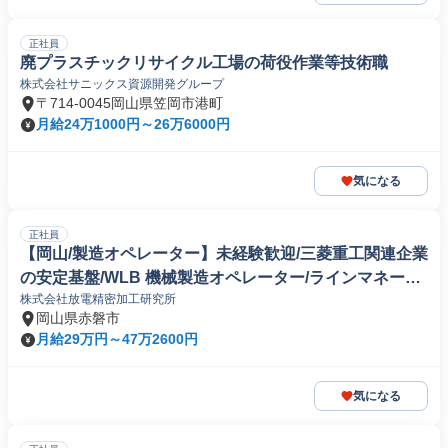
正社員
廃プラスチックリサイクル工場の荷役作業等技術職
株式会社サニックス資源開発グループ
〒714-0045岡山県笠岡市港町
月給24万1000円～26万6000円
気になる
正社員
【岡山/製造オペレーター】未経験歓迎/三菱重工関連企業
の安定基盤/WLB 機械製造オペレーター/ラインマネージ
株式会社放電精密加工研究所
ャー
岡山県赤磐市
月給29万円～47万2600円
気になる