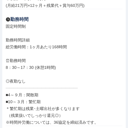
(月給21万円×12ヶ月＋残業代＋賞与60万円)
勤務時間
固定時間制

勤務時間詳細

総労働時間：1ヶ月あたり168時間

⏰勤務時間

8：30～17：30 (休憩1時間)

◎夜勤なし

┈┈┈┈┈┈┈┈┈┈┈┈┈┈┈┈┈┈

■4～９月：閑散期

■10～３月：繁忙期

＊繁忙期は残業･土曜出社が多くなります

 （残業扱いでしっかり還元◎）

※時間外労働については、36協定を締結済みです。