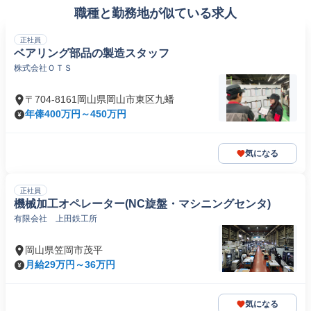
職種と勤務地が似ている求人
正社員
ベアリング部品の製造スタッフ
株式会社ＯＴＳ
〒704-8161岡山県岡山市東区九蟠
年俸400万円～450万円
気になる
正社員
機械加工オペレーター(NC旋盤・マシニングセンタ)
有限会社 上田鉄工所
岡山県笠岡市茂平
月給29万円～36万円
気になる