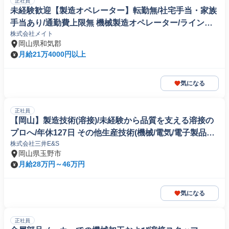
正社員
未経験歓迎【製造オペレーター】転勤無/社宅手当・家族
手当あり/通勤費上限無 機械製造オペレーター/ラインマ
株式会社メイト
ネージャー
岡山県和気郡
月給21万4000円以上
気になる
正社員
【岡山】製造技術(溶接)/未経験から品質を支える溶接の
プロへ/年休127日 その他生産技術(機械/電気/電子製品専
株式会社三井E&S
門職)
岡山県玉野市
月給28万円～46万円
気になる
正社員