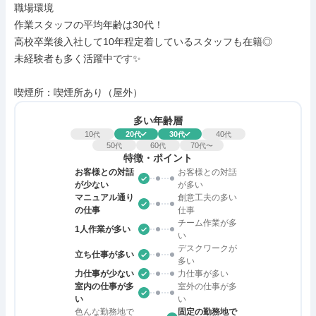
職場環境

作業スタッフの平均年齢は30代！

高校卒業後入社して10年程定着しているスタッフも在籍◎

未経験者も多く活躍中です✨

喫煙所：喫煙所あり（屋外）
多い年齢層
10
20
30
40
代
代
代
代
50
60
70
代
代
代〜
特徴・ポイント
お客様との対話
お客様との対話
が少ない
が多い
マニュアル通り
創意工夫の多い
の仕事
仕事
チーム作業が多
1人作業が多い
い
デスクワークが
立ち仕事が多い
多い
力仕事が少ない
力仕事が多い
室内の仕事が多
室外の仕事が多
い
い
色んな勤務地で
固定の勤務地で