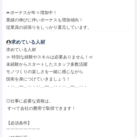
⏩ボーナスが年々増加中！

業績の伸びに伴いボーナスも増加傾向！

従業員の頑張りをしっかり還元しています。
求めている人材
求めている人材

≫ 特別な経験やスキルは必要ありません！≪

未経験からスタートしたスタッフ多数活躍

モノづくりの楽しさを一緒に感じながら

技術を身につけていきましょう！

・‥…━…‥・‥…━…‥・‥…━…‥・

◎仕事に必要な資格は、

 すべて会社の費用で取得できます！

【必須条件】

￣￣￣￣￣￣￣￣
