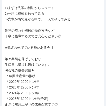
1)まずは先輩の補助からスタート

2)一緒に機械を触ってみる

3)先輩が隣で見守る中で、一人でやってみる

業務の流れや機械の操作方法など、

丁寧に指導するのでご安心ください◎

⭐業績の伸びている勢いある会社！

￣￣￣￣￣￣￣￣￣￣￣￣￣￣￣￣￣￣

年々業績を伸ばしており、

生産量も増加し続けています。

◀会社の成長実績▶

 ＊年間生産量の推移

 ＊2022年 2200トン/年

 ＊2023年 2700トン/年

 ＊2024年 2900トン/年

 ＊2025年 3200トン/年(予定)

まさに右肩上がりの成長企業です◎
