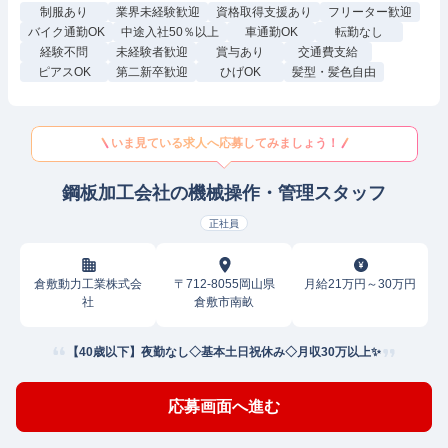
制服あり
業界未経験歓迎
資格取得支援あり
フリーター歓迎
バイク通勤OK
中途入社50％以上
車通勤OK
転勤なし
経験不問
未経験者歓迎
賞与あり
交通費支給
ピアスOK
第二新卒歓迎
ひげOK
髪型・髪色自由
いま見ている求人へ応募してみましょう！
鋼板加工会社の機械操作・管理スタッフ
正社員
倉敷動力工業株式会
〒712-8055岡山県
月給21万円～30万円
社
倉敷市南畝
【40歳以下】夜勤なし◇基本土日祝休み◇月収30万以上✨
応募画面へ進む