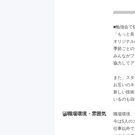
//////////////////
■勉強会で切
「もっと良
オリジナル
季節ごとの
みんながプ
協力してア
また、スタ
お互いのネ
新しい技術
いるのも自
職場環境・雰囲気
職場環境

今は5人の
仕事以外で