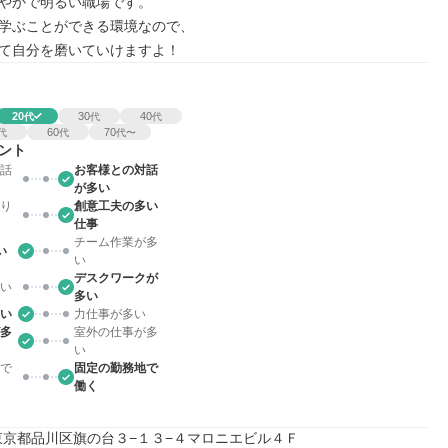
やかで明るい職場です。

学ぶことができる環境なので、

て自分を磨いていけますよ！
20
30
40
代
代
代
60
70
代
代
代〜
ント
話
お客様との対話
が多い
り
創意工夫の多い
仕事
チーム作業が多
い
い
デスクワークが
い
多い
い
力仕事が多い
多
室外の仕事が多
い
で
固定の勤務地で
働く
64東京都品川区旗の台３−１３−４マロニエビル４Ｆ