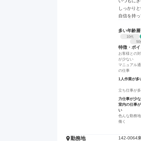
いつもにぎ
しっかりと
自信を持っ
多い年齢層
10
代
50
特徴・ポイ
お客様との対
が少ない
マニュアル通
の仕事
1人作業が多
立ち仕事が多
力仕事が少な
室内の仕事が
い
色んな勤務地
働く
142-00
勤務地