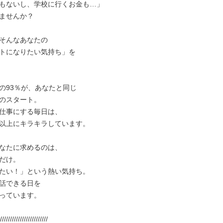
もないし、学校に行くお金も…」

ませんか？

そんなあなたの

トになりたい気持ち」を

の93％が、あなたと同じ

のスタート。

仕事にする毎日は、

以上にキラキラしています。

なたに求めるのは、

だけ。

たい！」という熱い気持ち。

話できる日を

っています。

////////////////////////
