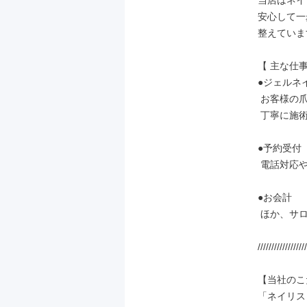
当店はネイ
安心して一
整えていま
【 主な仕事
●ジェルネ
 お客様の爪の状態を見ながら、

 丁寧に施術します。

●予約受付

 電話対応やWeb予約の確認・調整

●お会計

 ほか、サロン業務全般

//////////////////
【当社のこ
「ネイリス