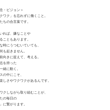
念・ビジョン＞

クワク」を忘れずに働くこと。

たちの合言葉です。

いれば、嫌なことや

ることもあります。

な時にうつむいていても、

何も起きません。

前向きに捉えて、考える。

志を持った

一緒に動く。

スの中にこそ、

楽しさやワクワクがあるんです。

ワクしながら取り組むことが、

たの毎日の

」に繋がります。
