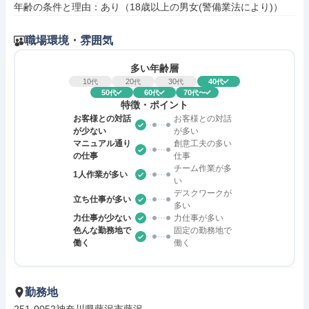
年齢の条件と理由：あり（18歳以上の男女(警備業法により)）
職場環境・雰囲気
多い年齢層
10
20
30
40
代
代
代
代
50
60
70
代
代
代〜
特徴・ポイント
お客様との対話
お客様との対話
が少ない
が多い
マニュアル通り
創意工夫の多い
の仕事
仕事
チーム作業が多
1人作業が多い
い
デスクワークが
立ち仕事が多い
多い
力仕事が少ない
力仕事が多い
色んな勤務地で
固定の勤務地で
働く
働く
勤務地