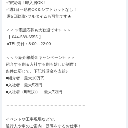
✅寮完備！即入居OK！

✅週1日～勤務OK＆シフトカットなし！

 週5日勤務×フルタイムも可能です★

＜＜ ✨電話応募も大歓迎です✨ ＞＞

 【 044-589-6555 】

 ●TEL受付：8:00～22:00

＜＜ ✨紹介報奨金キャンペーン✨ ＞＞

紹介する側＆入社する側も嬉しい制度！

条件に応じて、下記報奨金を支給♪

■紹介者：最大10万円

■入社者：最大5万円

■入社者（即戦力）：最大7万円

＝＝＝＝＝＝＝＝＝＝＝＝＝＝＝＝＝＝＝＝

イベントや工事現場などで、

通行人や車のご案内・誘導をするお仕事！
