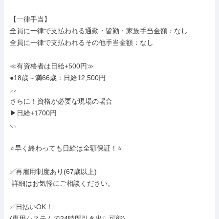
【一律手当】

全員に一律で支払われる通勤・皆勤・家族手当金額：なし

全員に一律で支払われるその他手当金額：なし

≪有資格者は日給+500円≫

●18歳～満66歳：日給12,500円

⸝⸝

さらに！資格が必要な現場の場合

▶日給+1700円

⸜⸜

⭐早く終わっても日給は全額保証！⭐

✅再雇用制度あり(67歳以上)

 詳細はお気軽にご相談ください。

✅日払いOK！

(専用システムで24時間引き出し可能)
