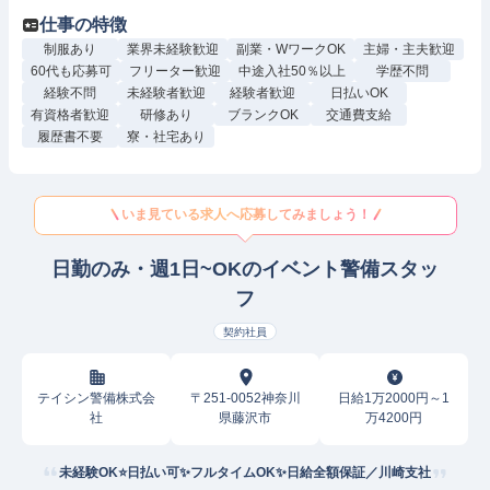
仕事の特徴
制服あり
業界未経験歓迎
副業・WワークOK
主婦・主夫歓迎
60代も応募可
フリーター歓迎
中途入社50％以上
学歴不問
経験不問
未経験者歓迎
経験者歓迎
日払いOK
有資格者歓迎
研修あり
ブランクOK
交通費支給
履歴書不要
寮・社宅あり
いま見ている求人へ応募してみましょう！
日勤のみ・週1日~OKのイベント警備スタッ
フ
契約社員
テイシン警備株式会
〒251-0052神奈川
日給1万2000円～1
社
県藤沢市
万4200円
未経験OK⭐日払い可✨フルタイムOK✨日給全額保証／川崎支社