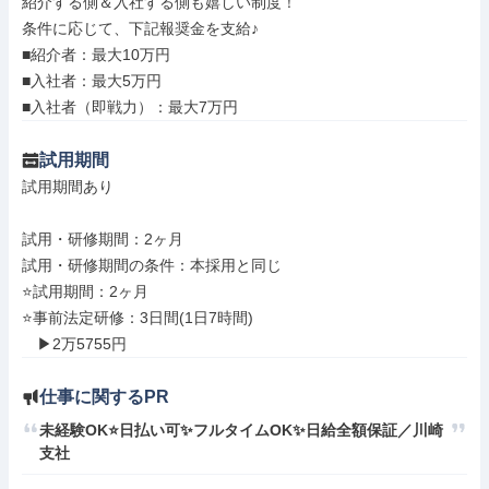
紹介する側＆入社する側も嬉しい制度！

条件に応じて、下記報奨金を支給♪

■紹介者：最大10万円

■入社者：最大5万円

■入社者（即戦力）：最大7万円
試用期間
試用期間あり

試用・研修期間：2ヶ月

試用・研修期間の条件：本採用と同じ

⭐試用期間：2ヶ月

⭐事前法定研修：3日間(1日7時間)

仕事に関するPR
未経験OK⭐日払い可✨フルタイムOK✨日給全額保証／川崎
支社