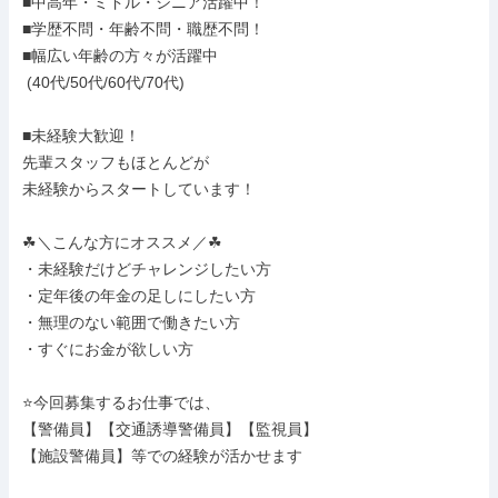
■中高年・ミドル・シニア活躍中！

■学歴不問・年齢不問・職歴不問！

■幅広い年齢の方々が活躍中

 (40代/50代/60代/70代)

■未経験大歓迎！

先輩スタッフもほとんどが

未経験からスタートしています！

☘＼こんな方にオススメ／☘

・未経験だけどチャレンジしたい方

・定年後の年金の足しにしたい方

・無理のない範囲で働きたい方

・すぐにお金が欲しい方

⭐今回募集するお仕事では、

【警備員】【交通誘導警備員】【監視員】

【施設警備員】等での経験が活かせます
