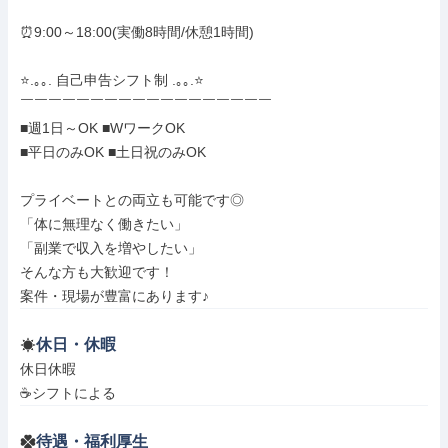
⏰9:00～18:00(実働8時間/休憩1時間)

⭐.｡｡. 自己申告シフト制 .｡｡.⭐

￣￣￣￣￣￣￣￣￣￣￣￣￣￣￣￣￣￣

■週1日～OK ■WワークOK

■平日のみOK ■土日祝のみOK

プライベートとの両立も可能です◎

「体に無理なく働きたい」

「副業で収入を増やしたい」

そんな方も大歓迎です！

案件・現場が豊富にあります♪
休日・休暇
休日休暇

☕シフトによる
待遇・福利厚生