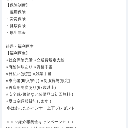
【保険制度】

・雇用保険

・労災保険

・健康保険

・厚生年金

待遇・福利厚生

【福利厚生】

⭐社会保険完備 ⭐交通費規定支給

⭐有給休暇あり ⭐資格手当

⭐日払い(規定) ⭐残業手当

⭐寮完備(即入寮可) ⭐制服貸与(規定)

⭐再雇用制度あり(67歳以上)

⭐安全靴･警笛など装備品は初回無料！

⭐夏は空調服貸与します！

 冬はあったかインナー上下プレゼント

＜＜ ✨紹介報奨金キャンペーン✨ ＞＞
