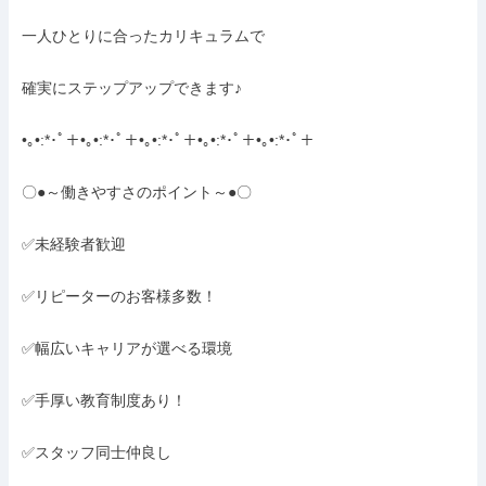
一人ひとりに合ったカリキュラムで

確実にステップアップできます♪

•｡•:*･ﾟ＋•｡•:*･ﾟ＋•｡•:*･ﾟ＋•｡•:*･ﾟ＋•｡•:*･ﾟ＋

〇●～働きやすさのポイント～●〇

✅未経験者歓迎

✅リピーターのお客様多数！

✅幅広いキャリアが選べる環境

✅手厚い教育制度あり！

✅スタッフ同士仲良し
