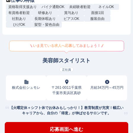
仕事の特徴
資格取得支援あり
バイク通勤OK
未経験者歓迎
ネイルOK
有資格者歓迎
研修あり
賞与あり
面接1回
社割あり
長期休暇あり
ピアスOK
服装自由
ひげOK
髪型・髪色自由
いま見ている求人へ応募してみましょう！
美容師スタイリスト
正社員
株式会社シュモレ
〒261-0011千葉県
月給34万円～45万円
千葉市美浜区真砂
【火曜定休＋シフト休でお休みもしっかり！】教育制度が充実！幅広い
キャリアから、自分の「得意」が伸ばせるサロンです。
応募画面へ進む