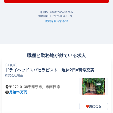
原稿ID：
67622360e4f260fb
掲載開始日：
2025/08/28（木）
問題を報告する
職種と勤務地が似ている求人
正社員
ドライヘッドスパセラピスト 週休2日×研修充実
株式会社響生
〒272-0138千葉県市川市南行徳
月給25万円
気になる