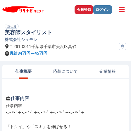
会員登録
ログイン
正社員
美容師スタイリスト
株式会社シュモレ
〒261-0011千葉県千葉市美浜区真砂
月給34万円～45万円
仕事概要
応募について
企業情報
仕事内容
仕事内容

•｡•:*･ﾟ＋•｡•:*･ﾟ＋•｡•:*･ﾟ＋•｡•:*･ﾟ＋•｡•:*･ﾟ＋

「トクイ」や「スキ」を伸ばせる！
