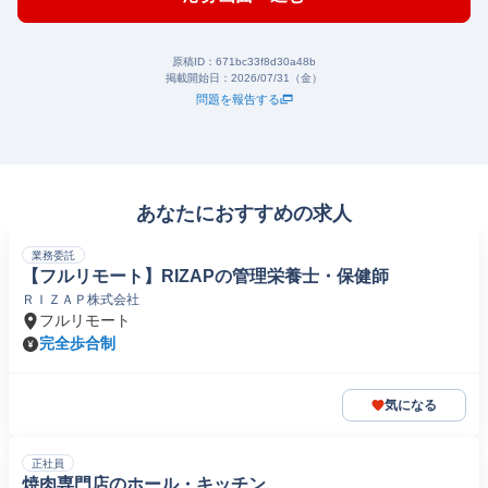
原稿ID：
671bc33f8d30a48b
掲載開始日：
2026/07/31（金）
問題を報告する
あなたにおすすめの求人
業務委託
【フルリモート】RIZAPの管理栄養士・保健師
ＲＩＺＡＰ株式会社
フルリモート
完全歩合制
気になる
正社員
焼肉専門店のホール・キッチン