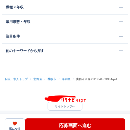
職種 × 年収
雇用形態 × 年収
注目条件
他のキーワードから探す
転職・求人トップ
/
北海道
/
札幌市
/
厚別区
/
実務者研修<12604> / 3384qa1
サイトトップへ
中途採用をご検討の企業様
利用規約・プライバシーポリシー
サイトマップ
ヘルプ・お問い合わせ
応募画面へ進む
（C）Indeed Inc.
気になる