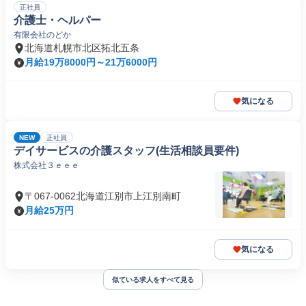
正社員
介護士・ヘルパー
有限会社のどか
北海道札幌市北区拓北五条
月給19万8000円～21万6000円
気になる
NEW
正社員
デイサービスの介護スタッフ(生活相談員要件)
株式会社３ｅｅｅ
〒067-0062北海道江別市上江別南町
月給25万円
気になる
似ている求人をすべて見る