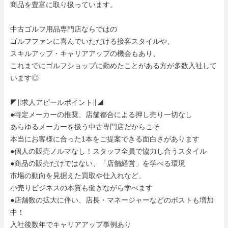
商品を豊富に取り扱っています。

中古ゴルフ用品専門店ならではの

ゴルフファンに喜んでいただける接客スタイルや、

スキルアップ・キャリアアップの機会もあり、

これまでにゴルフショップに勤めたことがある方が多数入社して
います◎

◤∥求人アピールポイント∥◢

●特定メーカーの推奨、店舗都合による押し売り一切なし

あらゆるメーカーを扱う中古専門店だからこそ

本当にお客様に合った1本をご提案できる面白さがあります

●個人の販売ノルマなし！スタッフ全員で協力し合うスタイル

●商品の販売だけではない、「店舗経営」を学べる環境

市場の動向を見据えた買取や仕入れなど、

小売りビジネスの本質も働きながら学べます

●店舗数の拡大に伴い、店長・マネージャーなどのポストも増加
中！

入社後数年でキャリアアップ事例あり
