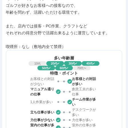
ゴルフが好きなお客様への接客なので、

年齢を問わず、活躍いただける環境です。

また、店内では接客・PC作業、クラフトなど

それぞれの得意分野で活躍出来るように運営しています。

喫煙所：なし（敷地内全て禁煙）
多い年齢層
10
20
30
40
代
代
代
代
50
60
70
代
代
代〜
特徴・ポイント
お客様との対話
お客様との対話
が少ない
が多い
マニュアル通り
創意工夫の多い
の仕事
仕事
チーム作業が多
1人作業が多い
い
デスクワークが
立ち仕事が多い
多い
力仕事が少ない
力仕事が多い
室内の仕事が多
室外の仕事が多