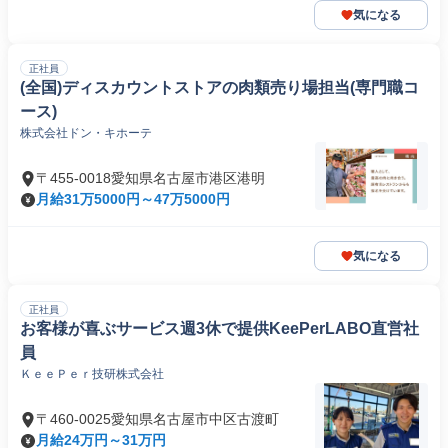
気になる
正社員
(全国)ディスカウントストアの肉類売り場担当(専門職コ
ース)
株式会社ドン・キホーテ
〒455-0018愛知県名古屋市港区港明
月給31万5000円～47万5000円
気になる
正社員
お客様が喜ぶサービス週3休で提供KeePerLABO直営社
員
ＫｅｅＰｅｒ技研株式会社
〒460-0025愛知県名古屋市中区古渡町
月給24万円～31万円