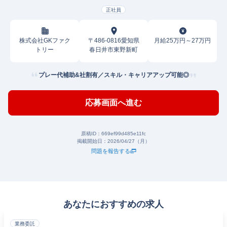
正社員
株式会社GKファク
〒486-0816愛知県
月給25万円～27万円
トリー
春日井市東野新町
プレー代補助&社割有／スキル・キャリアアップ可能◎
応募画面へ進む
原稿ID：
669ef99d485e11fc
掲載開始日：
2026/04/27（月）
問題を報告する
あなたにおすすめの求人
業務委託