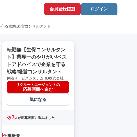
会員登録
ログイン
無料
守る 戦略/経営コンサルタント
転勤無【生保コンサルタン
ト】業界一のやりがい/ベス
トアドバイスで企業を守る
戦略/経営コンサルタント
保険サービスシステムHD株式会社
リクルートエージェントの
応募画面へ進む
気になる
7
人
が応募画面に進みました
仕事概要