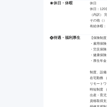
休日・休暇
休日

休日：120日
（内訳） 完
その他（）

有給休暇：
待遇・福利厚生
【保険制度】
・雇用保険

・労災保険

・健康保険

・厚生年金

制度、設備

在宅勤務 
リモートワ
時短制度 
出産・育児
資格取得支
研修支援制