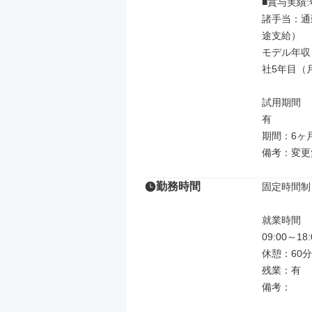
■賞与実績:
諸手当：通
途支給）

モデル年収：
社5年目（月
試用期間

有

期間：6ヶ月
備考：変更
勤務時間
固定時間制

就業時間

09:00～
休憩：60分

残業：有

備考：