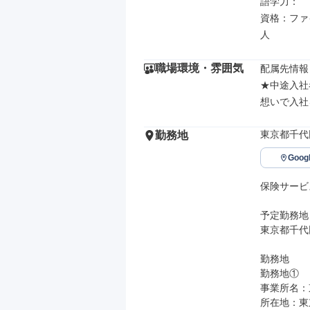
語学力：

資格：ファ
人
職場環境・雰囲気
配属先情報

★中途入社
想いで入社
東京都千代
勤務地
Goo
保険サービ
予定勤務地

東京都千代
勤務地

勤務地①

事業所名：
所在地：東