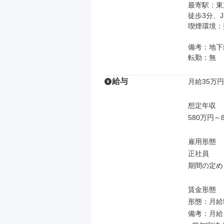
最寄駅：東
徒歩3分、J
喫煙環境：
備考：地下
転勤：無
給与
月給35万円
想定年収

580万円～8
雇用形態

正社員

期間の定め
賃金形態

形態：月給制
備考：月給￥3