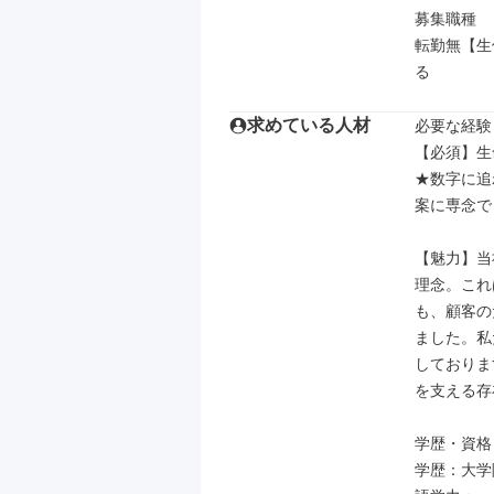
募集職種

転勤無【生
る
求めている人材
必要な経験
【必須】生
★数字に追
案に専念で
【魅力】当
理念。これ
も、顧客の
ました。私
しておりま
を支える存
学歴・資格

学歴：大学院