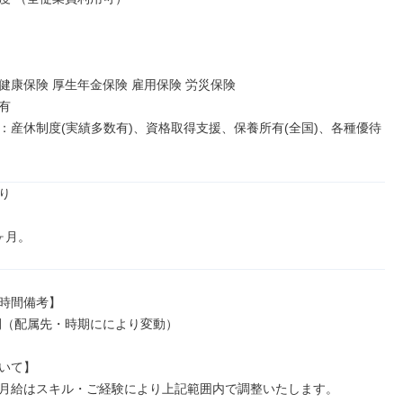
健康保険 厚生年金保険 雇用保険 労災保険



：産休制度(実績多数有)、資格取得支援、保養所有(全国)、各種優待


ヶ月。
時間備考】

時間（配属先・時期ににより変動）

いて】

月給はスキル・ご経験により上記範囲内で調整いたします。
