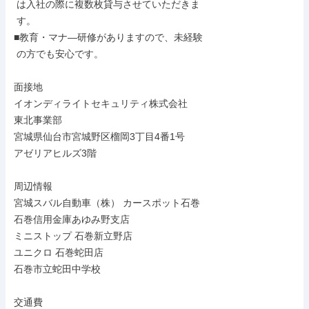
 は入社の際に複数枚貸与させていただきま

 す。

■教育・マナ―研修がありますので、未経験

 の方でも安心です。

面接地

イオンディライトセキュリティ株式会社

東北事業部

宮城県仙台市宮城野区榴岡3丁目4番1号

アゼリアヒルズ3階

周辺情報

宮城スバル自動車（株） カースポット石巻

石巻信用金庫あゆみ野支店

ミニストップ 石巻新立野店

ユニクロ 石巻蛇田店

石巻市立蛇田中学校

交通費
