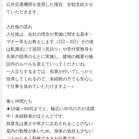
公共交通機関を使用した場合、全額支給させ

ていただきます。

入社後の流れ

入社後は、会社の理念や警備に関する基本・

マナー等をお教えします（2日～3日）その後

は配属先にて巡回（見回り）や受付業務等を

先輩の指導のもとに実施し、建物の概要や施

設内のルールを覚えていってくださいね。

一人立ちするまでは、先輩が付いてしっかり

指導してくれるので、未経験の方でも安心し

て仕事を進めていただけますよ～♪

働く仲間たち

★18歳～60代までと、幅広い年代の方が活躍

中！未経験者がほとんどです。

就業先は暑さや寒さに左右されることのない

屋内の勤務が多いため、身体の負担も少ない

ことから永く勤務できるお仕事です。
