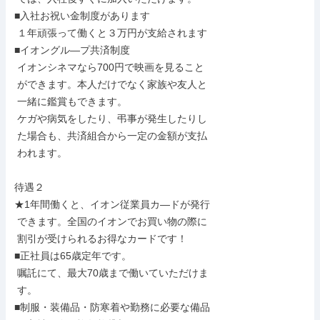
■入社お祝い金制度があります

 １年頑張って働くと３万円が支給されます

■イオングル―プ共済制度

 イオンシネマなら700円で映画を見ること

 ができます。本人だけでなく家族や友人と

 一緒に鑑賞もできます。

 ケガや病気をしたり、弔事が発生したりし

 た場合も、共済組合から一定の金額が支払

 われます。

待遇２

★1年間働くと、イオン従業員カ―ドが発行

 できます。全国のイオンでお買い物の際に

 割引が受けられるお得なカードです！

■正社員は65歳定年です。

 嘱託にて、最大70歳まで働いていただけま

 す。

■制服・装備品・防寒着や勤務に必要な備品
