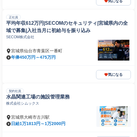
気になる
正社員
平均年収612万円|SECOMのセキュリティ|宮城県内の全
域で募集|入社当月に初給与を振り込み
SECOM株式会社
宮城県仙台市青葉区一番町
年俸450万円～475万円
気になる
契約社員
水晶関連工場の施設管理業務
株式会社シムックス
宮城県大崎市古川駅
日給1万1813円～1万2000円