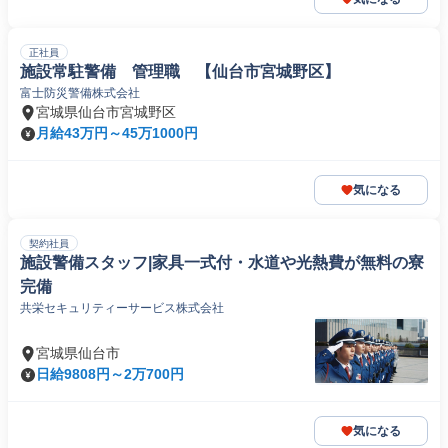
正社員
施設常駐警備 管理職 【仙台市宮城野区】
富士防災警備株式会社
宮城県仙台市宮城野区
月給43万円～45万1000円
気になる
契約社員
施設警備スタッフ|家具一式付・水道や光熱費が無料の寮
完備
共栄セキュリティーサービス株式会社
宮城県仙台市
日給9808円～2万700円
気になる