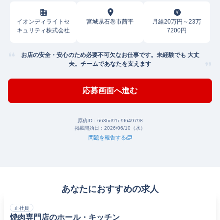
イオンディライトセ
宮城県石巻市茜平
月給20万円～23万
キュリティ株式会社
7200円
お店の安全・安心のため必要不可欠なお仕事です。未経験でも 大丈
夫。チームであなたを支えます
応募画面へ進む
原稿ID：
663bd91e9f649798
掲載開始日：
2026/06/10（水）
問題を報告する
あなたにおすすめの求人
正社員
焼肉専門店のホール・キッチン