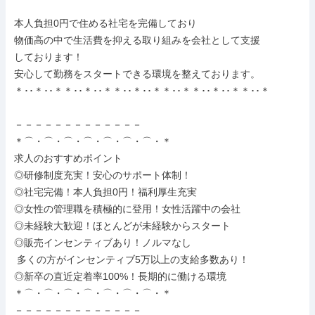
本人負担0円で住める社宅を完備しており

物価高の中で生活費を抑える取り組みを会社として支援

しております！

安心して勤務をスタートできる環境を整えております。

＊･･＊･･＊＊･･＊･･＊＊･･＊･･＊＊･･＊＊･･＊･･＊＊･･＊

－－－－－－－－－－－－－

＊⌒・⌒・⌒・⌒・⌒・⌒・⌒・＊

求人のおすすめポイント

◎研修制度充実！安心のサポート体制！

◎社宅完備！本人負担0円！福利厚生充実

◎女性の管理職を積極的に登用！女性活躍中の会社

◎未経験大歓迎！ほとんどが未経験からスタート

◎販売インセンティブあり！ノルマなし

 多くの方がインセンティブ5万以上の支給多数あり！

◎新卒の直近定着率100%！長期的に働ける環境

＊⌒・⌒・⌒・⌒・⌒・⌒・⌒・＊

－－－－－－－－－－－－－
