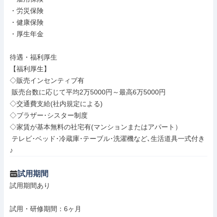
・労災保険

・健康保険

・厚生年金

待遇・福利厚生

【福利厚生】

◇販売インセンティブ有

 販売台数に応じて平均2万5000円～最高6万5000円

◇交通費支給(社内規定による)

◇ブラザー･シスター制度

◇家賃が基本無料の社宅有(マンションまたはアパート）

 テレビ･ベッド･冷蔵庫･テーブル･洗濯機など､生活道具一式付き
♪
試用期間
試用期間あり

試用・研修期間：6ヶ月
