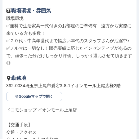
職場環境・雰囲気
職場環境

✅無料で生活家具一式付きのお部屋のご準備有！遠方から実際に
来ている方も多数！

✅２０代～中高年世代まで幅広い年代のスタッフさんが活躍中♪

✅ノルマは一切なし！販売実績に応じたインセンティブがあるの
で、頑張った分だけしっかり評価、しっかり還元させて頂きます
◎
勤務地
362-0034埼玉県上尾市愛宕3-8-1イオンモール上尾店様2階
Googleマップで開く
ドコモショップ イオンモール上尾店

【交通手段】

交通・アクセス
