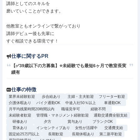
講師としてのスキルを

磨いていくことができます。

他教室ともオンラインで繋がっており

講師デビュー後も先輩に

仕事に関するPR
【✅39歳以下の方募集】⭐未経験でも最短6ヶ月で教室長実
績有
仕事の特徴
業界未経験歓迎
歩合給あり
主婦・主夫歓迎
フリーター歓迎
介護休暇あり
バイク通勤OK
中途入社50％以上
車通勤OK
月平均残業時間20時間以内
職場見学可
経験不問
未経験者歓迎
管理職・マネジメント経験歓迎
通勤交通費全額支給
研修あり
夕方
賞与あり
ブランクOK
育休あり
インセンティブあり
女性が活躍中
交通費支給
固定給25万円以上
長期歓迎
長期休暇あり
第二新卒歓迎