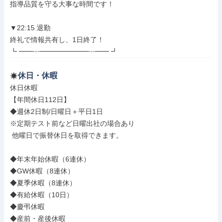
指導品質を守る大事な時間です！

▼22:15 退勤

終礼で情報共有し、1日終了！

┗ ━━┅━━━━━━━┅━━ ┛
休日・休暇
休日休暇

【年間休日112日】

◆週休2日制/日曜日＋平日1日

※定期テスト前など日曜出社の場合あり

 他曜日で振替休日を取得できます。

◆年末年始休暇（6連休）

◆GW休暇（8連休）

◆夏季休暇（8連休）

◆有給休暇（10日）

◆慶弔休暇

◆産前・産後休暇
