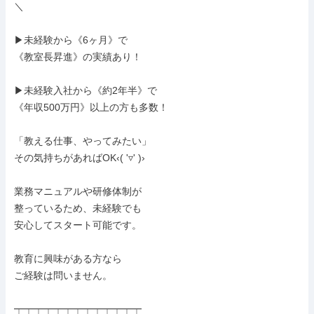
＼

▶未経験から《6ヶ月》で

《教室長昇進》の実績あり！

▶未経験入社から《約2年半》で

《年収500万円》以上の方も多数！

「教える仕事、やってみたい」

その気持ちがあればOK‹( '▿' )›

業務マニュアルや研修体制が

整っているため、未経験でも

安心してスタート可能です。

教育に興味がある方なら

ご経験は問いません。

┯┯┯┯┯┯┯┯┯┯┯┯┯
