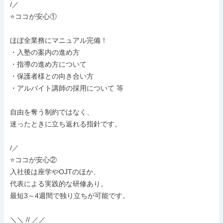
/／

⭐ココが安心①

ほぼ全業務にマニュアル完備！

・入塾の案内の進め方

・指導の進め方について

・保護者様との向き合い方

・アルバイト講師の採用について 等

自由を奪う制約ではなく、

迷ったときに立ち返れる指針です。

/／

⭐ココが安心②

入社後は座学やOJTのほか、

代表による実践的な研修あり。

最短3～4週間で独り立ちが可能です。

＼＼ // ／／
