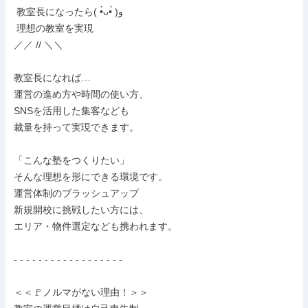
 教室長になったら( •̀ᴗ•́ )و

 理想の教室を実現

／／ // ＼＼

教室長になれば…

運営の進め方や時間の使い方、

SNSを活用した集客なども

裁量を持って実現できます。

「こんな塾をつくりたい」

そんな理想を形にできる環境です。

運営体制のブラッシュアップ

新規開校に挑戦したい方には、

エリア・物件選定なども携われます。

- - - - - - - - - - - - - - - - - -

＜＜🚩ノルマがない理由！＞＞
