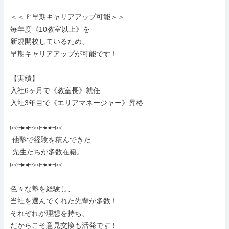
＜＜🚩早期キャリアアップ可能＞＞

毎年度《10教室以上》を

新規開校しているため、

早期キャリアアップが可能です！

【実績】

入社6ヶ月で《教室長》就任

入社3年目で《エリアマネージャー》昇格

▹◃┄▸◂┄▹◃┄▸◂┄▹◃

 他塾で経験を積んできた

 先生たちが多数在籍。

▹◃┄▸◂┄▹◃┄▸◂┄▹◃

色々な塾を経験し、

当社を選んでくれた先輩が多数！

それぞれが理想を持ち、

だからこそ意見交換も活発です！
