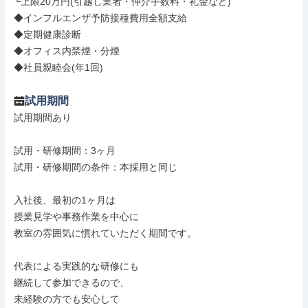
└上限20万円(引越し業者・仲介手数料・礼金など)

◆インフルエンザ予防接種費用全額支給

◆定期健康診断

◆オフィス内禁煙・分煙

◆社員親睦会(年1回)
試用期間
試用期間あり

試用・研修期間：3ヶ月

試用・研修期間の条件：本採用と同じ

入社後、最初の1ヶ月は

授業見学や事務作業を中心に

教室の雰囲気に慣れていただく期間です。

代表による実践的な研修にも

継続して参加できるので、

未経験の方でも安心して
