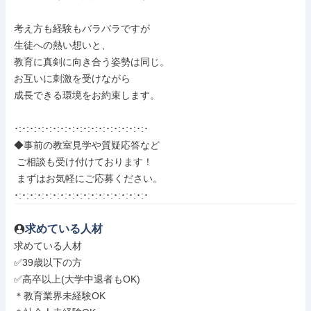
考え方も経験もバラバラですが

生徒への熱い想いと、

教育に真剣に向き合う姿勢は同じ。

お互いに刺激を受けながら

成長できる環境をお約束します。

･:･:･:･:･:･:･:･:･:･:･:･:･:･:･:･:･:･

◆事前の教室見学や質疑応答など

 ご相談も受け付けております！

 まずはお気軽にご応募ください。

･:･:･:･:･:･:･:･:･:･:･:･:･:･:･:･:･:･
求めている人材
求めている人材

✅39歳以下の方

✅高卒以上(大学中退者もOK)

＊教育業界未経験OK
