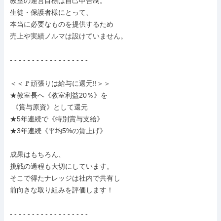
教室の運営目標は自己申告制。

生徒・保護者様にとって、

本当に必要なものを提供するため

売上や実績ノルマは設けていません。

- - - - - - - - - - - - - - - - - -

＜＜🚩頑張りは給与に還元!!＞＞

★教室長へ《教室利益20％》を

 《賞与原資》として還元

★5年連続で《特別賞与支給》

★3年連続《平均5%の賃上げ》

成果はもちろん、

挑戦の過程も大切にしています。

そこで得たナレッジは社内で共有し

前向きな取り組みを評価します！

- - - - - - - - - - - - - - - - - -
