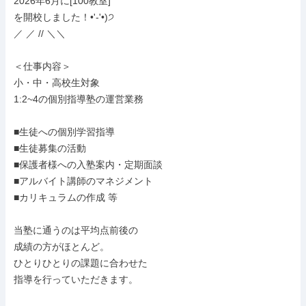
2026年6月に[100教室]

を開校しました！•'-'•)੭

／ ／ // ＼＼

＜仕事内容＞

小・中・高校生対象

1:2~4の個別指導塾の運営業務

■生徒への個別学習指導

■生徒募集の活動

■保護者様への入塾案内・定期面談

■アルバイト講師のマネジメント

■カリキュラムの作成 等

当塾に通うのは平均点前後の

成績の方がほとんど。

ひとりひとりの課題に合わせた

指導を行っていただきます。
