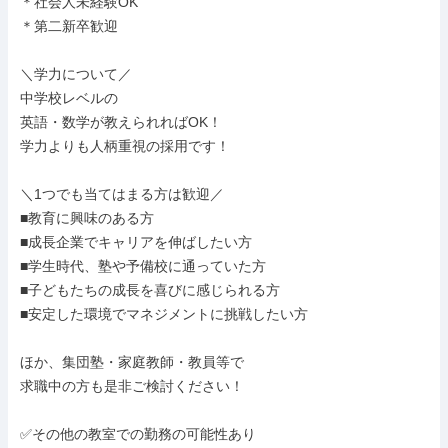
＊社会人未経験OK

＊第二新卒歓迎

＼学力について／

中学校レベルの

英語・数学が教えられればOK！

学力よりも人柄重視の採用です！

＼1つでも当てはまる方は歓迎／

■教育に興味のある方

■成長企業でキャリアを伸ばしたい方

■学生時代、塾や予備校に通っていた方

■子どもたちの成長を喜びに感じられる方

■安定した環境でマネジメントに挑戦したい方

ほか、集団塾・家庭教師・教員等で

求職中の方も是非ご検討ください！

✅その他の教室での勤務の可能性あり
