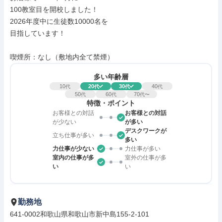
100教室目を開校しました！

2026年度中に生徒数10000名を

目指しています！

喫煙所：なし（敷地内全て禁煙）
多い年齢層
10
20
30
40
代
代
代
代
50
60
70
代
代
代〜
特徴・ポイント
お客様との対話
お客様との対話
が少ない
が多い
デスクワークが
立ち仕事が多い
多い
力仕事が少ない
力仕事が多い
室内の仕事が多
室外の仕事が多
い
い
勤務地
641-0002和歌山県和歌山市新中島155-2-101