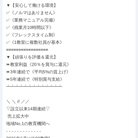
▼【安心して働ける環境】

✅《ノルマはありません》

✅《業務マニュアル完備》

✅《残業月10時間以下》

✅《フレックスタイム制》

✅《1教室に複数社員が基本》

≡≡≡≡≡≡≡≡≡≡≡≡≡≡≡≡≡

▼【頑張りを評価＆還元】

⏩教室利益《20％を賞与に還元》

⏩3年連続で《平均5%の賃上げ》

⏩5年連続で《特別賞与支給》

┷┷┷┷┷┷┷┷┷┷┷┷┷

＼ ＼ // ／／

▽設立以来14期連続▽

 売上拡大中

地域No,1の教育機関へ

- - - - - - - - - - - - -
