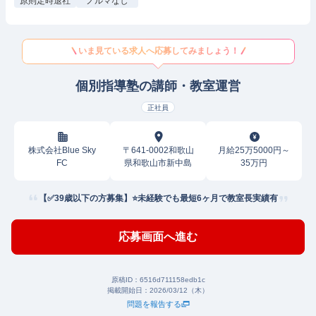
原則定時退社
ノルマなし
いま見ている求人へ応募してみましょう！
個別指導塾の講師・教室運営
正社員
株式会社Blue Sky
〒641-0002和歌山
月給25万5000円～
FC
県和歌山市新中島
35万円
【✅39歳以下の方募集】⭐未経験でも最短6ヶ月で教室長実績有
応募画面へ進む
原稿ID：
6516d711158edb1c
掲載開始日：
2026/03/12（木）
問題を報告する