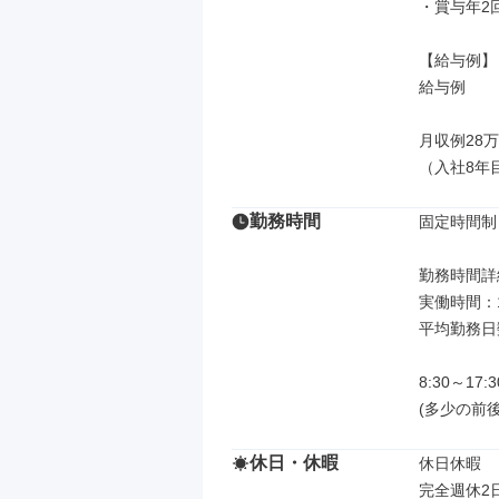
・賞与年2回
【給与例】

給与例

月収例28万7
（入社8年目
勤務時間
固定時間制

勤務時間詳細
実働時間：
平均勤務日数
8:30～17:30
(多少の前後
休日・休暇
休日休暇

完全週休2