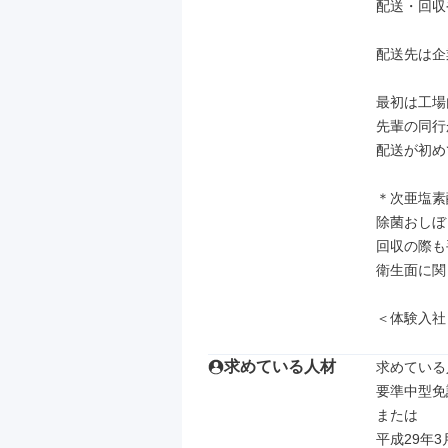
配送・回収
配送先は企
最初は工場
先輩の同行
配送が初め
＊次亜塩素
除菌おしぼ
回収の際も
衛生面に関
＜体験入社
求めている人材
求めている
要準中型免許
または

平成29年