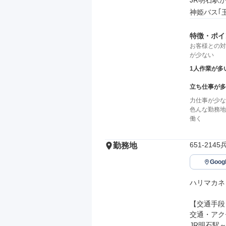
JR明石駅か
神姫バス｢
特徴・ポイ
お客様との対
が少ない
1人作業が多
立ち仕事が多
力仕事が少な
色んな勤務地
働く
651-21
勤務地
Goo
ハリマカネ
【交通手段】
交通・アク
JR明石駅～