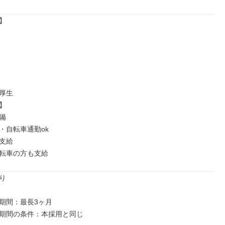


厚生





・自転車通勤ok

支給

転車の方も支給


期間：最長3ヶ月
