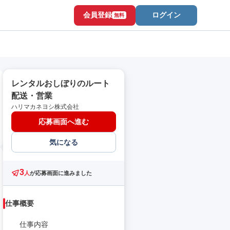
会員登録
ログイン
無料
レンタルおしぼりのルート
配送・営業
ハリマカネヨシ株式会社
応募画面へ進む
気になる
3
人
が応募画面に進みました
仕事概要
仕事内容