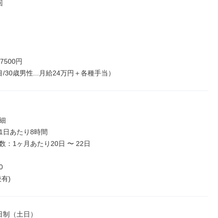


500円

/30歳男性...月給24万円＋各種手当）


1日あたり8時間

：1ヶ月あたり20日 〜 22日



有)
日制（土日）