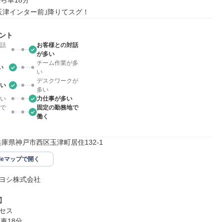
ら車18分

玉津インター前｣降りてスグ！
ント
話
お客様との対話
が多い
チーム作業が多
い
い
デスクワークが
い
多い
い
力仕事が多い
で
固定の勤務地で
働く
45兵庫県神戸市西区玉津町居住132-1
gleマップで開く
ヨシ株式会社



セス

車18分