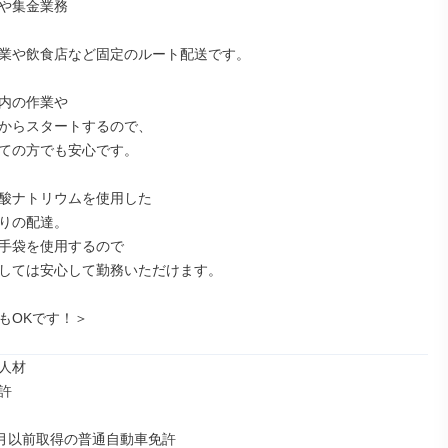
や集金業務

業や飲食店など固定のルート配送です。

内の作業や

からスタートするので、

ての方でも安心です。

酸ナトリウムを使用した

りの配達。

手袋を使用するので

しては安心して勤務いただけます。

もOKです！＞
人材



3月以前取得の普通自動車免許
