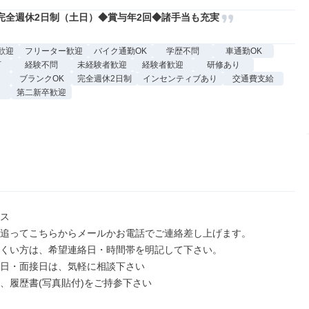
完全週休2日制（土日）◆賞与年2回◆諸手当も充実
歓迎
フリーター歓迎
バイク通勤OK
学歴不問
車通勤OK
可
経験不問
未経験者歓迎
経験者歓迎
研修あり
ブランクOK
完全週休2日制
インセンティブあり
交通費支給
第二新卒歓迎
ス

追ってこちらからメールかお電話でご連絡差し上げます。

くい方は、希望連絡日・時間帯を明記して下さい。

日・面接日は、気軽に相談下さい

、履歴書(写真貼付)をご持参下さい
