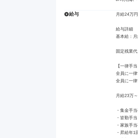
給与
月給24万円
給与詳細

基本給：月給
固定残業代
【一律手当】
全員に一律
全員に一律
月給23万～
・集金手当有
・皆勤手当
・家族手当有
・昇給年1回