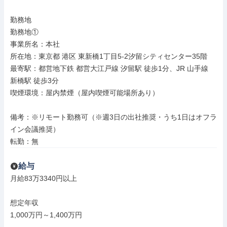
勤務地

勤務地①

事業所名：本社

所在地：東京都 港区 東新橋1丁目5-2汐留シティセンター35階

最寄駅：都営地下鉄 都営大江戸線 汐留駅 徒歩1分、JR 山手線 
新橋駅 徒歩3分

喫煙環境：屋内禁煙（屋内喫煙可能場所あり）

備考：※リモート勤務可（※週3日の出社推奨・うち1日はオフラ
イン会議推奨）

転勤：無
給与
月給83万3340円以上

想定年収

1,000万円～1,400万円
