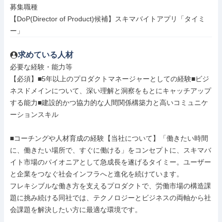
募集職種

【DoP(Director of Product)候補】スキマバイトアプリ「タイミ
ー」
求めている人材
必要な経験・能力等

【必須】■5年以上のプロダクトマネージャーとしての経験■ビジ
ネスドメインについて、深い理解と洞察をもとにキャッチアップ
する能力■建設的かつ協力的な人間関係構築力と高いコミュニケ
ーションスキル

■コーチングや人材育成の経験【当社について】「働きたい時間
に、働きたい場所で、すぐに働ける」をコンセプトに、スキマバ
イト市場のパイオニアとして急成長を遂げるタイミー。ユーザー
と企業をつなぐ社会インフラへと進化を続けています。

フレキシブルな働き方を支えるプロダクトで、労働市場の構造課
題に挑み続ける同社では、テクノロジーとビジネスの両軸から社
会課題を解決したい方に最適な環境です。
