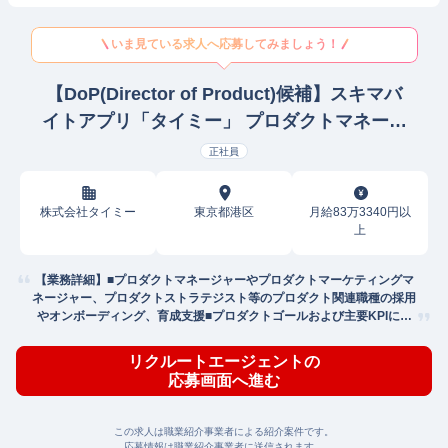
いま見ている求人へ応募してみましょう！
【DoP(Director of Product)候補】スキマバ
イトアプリ「タイミー」 プロダクトマネージ
ャー
正社員
株式会社タイミー
東京都港区
月給83万3340円以
上
【業務詳細】■プロダクトマネージャーやプロダクトマーケティングマ
ネージャー、プロダクトストラテジスト等のプロダクト関連職種の採用
やオンボーディング、育成支援■プロダクトゴールおよび主要KPIに対
する
リクルートエージェントの
応募画面へ進む
この求人は職業紹介事業者による紹介案件です。
応募情報は職業紹介事業者に送信されます。