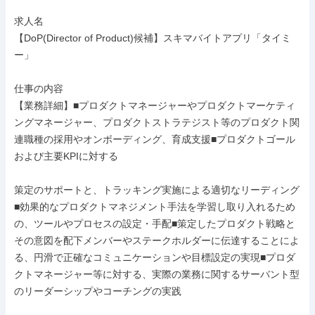
求人名

【DoP(Director of Product)候補】スキマバイトアプリ「タイミ
ー」

仕事の内容

【業務詳細】■プロダクトマネージャーやプロダクトマーケティ
ングマネージャー、プロダクトストラテジスト等のプロダクト関
連職種の採用やオンボーディング、育成支援■プロダクトゴール
および主要KPIに対する

策定のサポートと、トラッキング実施による適切なリーディング
■効果的なプロダクトマネジメント手法を学習し取り入れるため
の、ツールやプロセスの設定・手配■策定したプロダクト戦略と
その意図を配下メンバーやステークホルダーに伝達することによ
る、円滑で正確なコミュニケーションや目標設定の実現■プロダ
クトマネージャー等に対する、実際の業務に関するサーバント型
のリーダーシップやコーチングの実践
