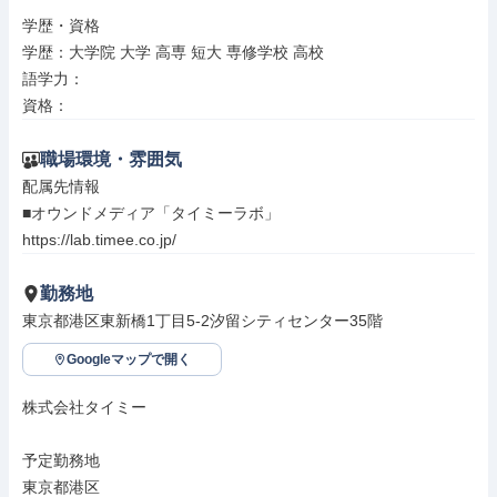
学歴・資格

学歴：大学院 大学 高専 短大 専修学校 高校

語学力：

資格：
職場環境・雰囲気
配属先情報

■オウンドメディア「タイミーラボ」

https://lab.timee.co.jp/
勤務地
東京都港区東新橋1丁目5-2汐留シティセンター35階
Googleマップで開く
株式会社タイミー

予定勤務地

東京都港区
