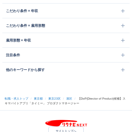
こだわり条件 × 年収
こだわり条件 × 雇用形態
雇用形態 × 年収
注目条件
他のキーワードから探す
転職・求人トップ
/
東京都
/
東京23区
/
港区
/
【DoP(Director of Product)候補】ス
キマバイトアプリ「タイミー」 プロダクトマネージャー
サイトトップへ