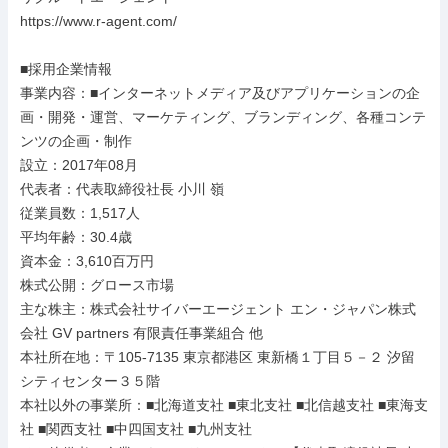
https://www.r-agent.com/

■採用企業情報

事業内容：■インターネットメディア及びアプリケーションの企
画・開発・運営、マーケティング、ブランディング、各種コンテ
ンツの企画・制作

設立：2017年08月

代表者：代表取締役社長 小川 嶺

従業員数：1,517人

平均年齢：30.4歳

資本金：3,610百万円

株式公開：グロース市場

主な株主：株式会社サイバーエージェント エン・ジャパン株式
会社 GV partners 有限責任事業組合 他

本社所在地：〒105-7135 東京都港区 東新橋１丁目５－２ 汐留
シティセンター３５階

本社以外の事業所：■北海道支社 ■東北支社 ■北信越支社 ■東海支
社 ■関西支社 ■中四国支社 ■九州支社
