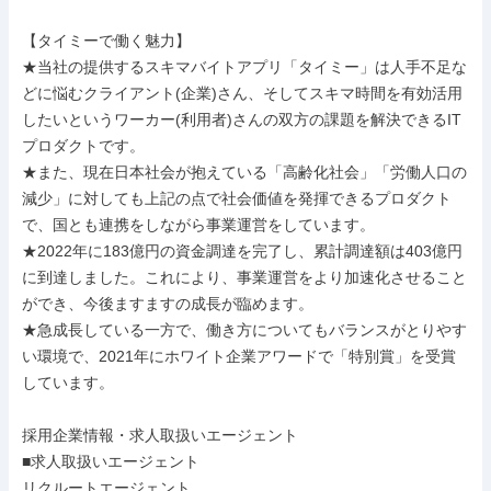
【タイミーで働く魅力】

★当社の提供するスキマバイトアプリ「タイミー」は人手不足な
どに悩むクライアント(企業)さん、そしてスキマ時間を有効活用
したいというワーカー(利用者)さんの双方の課題を解決できるIT
プロダクトです。

★また、現在日本社会が抱えている「高齢化社会」「労働人口の
減少」に対しても上記の点で社会価値を発揮できるプロダクト
で、国とも連携をしながら事業運営をしています。

★2022年に183億円の資金調達を完了し、累計調達額は403億円
に到達しました。これにより、事業運営をより加速化させること
ができ、今後ますますの成長が臨めます。

★急成長している一方で、働き方についてもバランスがとりやす
い環境で、2021年にホワイト企業アワードで「特別賞」を受賞
しています。

採用企業情報・求人取扱いエージェント

■求人取扱いエージェント

リクルートエージェント
