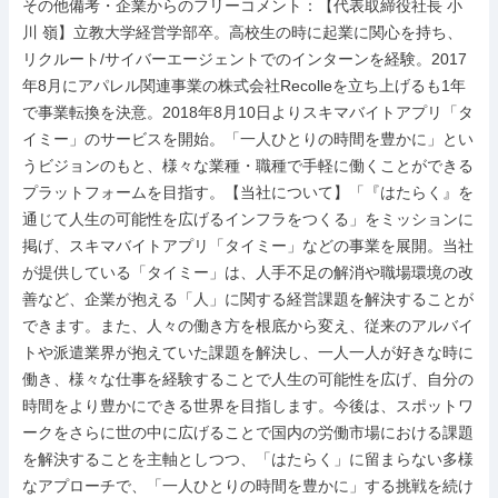
その他備考・企業からのフリーコメント：【代表取締役社長 小
川 嶺】立教大学経営学部卒。高校生の時に起業に関心を持ち、
リクルート/サイバーエージェントでのインターンを経験。2017
年8月にアパレル関連事業の株式会社Recolleを立ち上げるも1年
で事業転換を決意。2018年8月10日よりスキマバイトアプリ「タ
イミー」のサービスを開始。「一人ひとりの時間を豊かに」とい
うビジョンのもと、様々な業種・職種で手軽に働くことができる
プラットフォームを目指す。【当社について】「『はたらく』を
通じて人生の可能性を広げるインフラをつくる」をミッションに
掲げ、スキマバイトアプリ「タイミー」などの事業を展開。当社
が提供している「タイミー」は、人手不足の解消や職場環境の改
善など、企業が抱える「人」に関する経営課題を解決することが
できます。また、人々の働き方を根底から変え、従来のアルバイ
トや派遣業界が抱えていた課題を解決し、一人一人が好きな時に
働き、様々な仕事を経験することで人生の可能性を広げ、自分の
時間をより豊かにできる世界を目指します。今後は、スポットワ
ークをさらに世の中に広げることで国内の労働市場における課題
を解決することを主軸としつつ、「はたらく」に留まらない多様
なアプローチで、「一人ひとりの時間を豊かに」する挑戦を続け