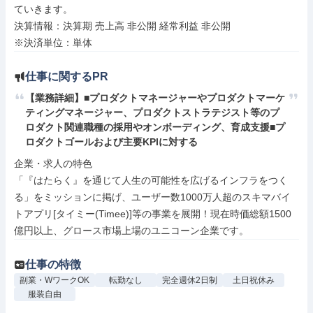
ていきます。

決算情報：決算期 売上高 非公開 経常利益 非公開

※決済単位：単体
仕事に関するPR
【業務詳細】■プロダクトマネージャーやプロダクトマーケ
ティングマネージャー、プロダクトストラテジスト等のプ
ロダクト関連職種の採用やオンボーディング、育成支援■プ
ロダクトゴールおよび主要KPIに対する
企業・求人の特色

「『はたらく』を通じて人生の可能性を広げるインフラをつく
る」をミッションに掲げ、ユーザー数1000万人超のスキマバイ
トアプリ[タイミー(Timee)]等の事業を展開！現在時価総額1500
億円以上、グロース市場上場のユニコーン企業です。
仕事の特徴
副業・WワークOK
転勤なし
完全週休2日制
土日祝休み
服装自由