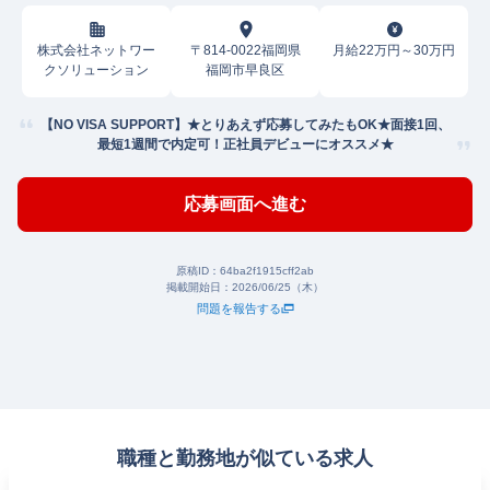
株式会社ネットワー
〒814-0022福岡県
月給22万円～30万円
クソリューション
福岡市早良区
【NO VISA SUPPORT】★とりあえず応募してみたもOK★面接1回、
最短1週間で内定可！正社員デビューにオススメ★
応募画面へ進む
原稿ID：
64ba2f1915cff2ab
掲載開始日：
2026/06/25（木）
問題を報告する
職種と勤務地が似ている求人