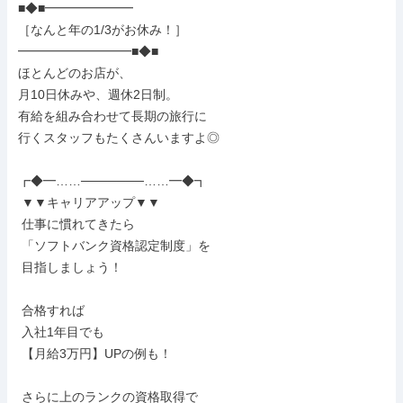
■◆■━━━━━━━

［なんと年の1/3がお休み！］

━━━━━━━━━■◆■

ほとんどのお店が、

月10日休みや、週休2日制。

有給を組み合わせて長期の旅行に

行くスタッフもたくさんいますよ◎

┏◆━……───────……━◆┓

 ▼▼キャリアアップ▼▼

 仕事に慣れてきたら

 「ソフトバンク資格認定制度」を

 目指しましょう！

 合格すれば

 入社1年目でも

 【月給3万円】UPの例も！

 さらに上のランクの資格取得で
