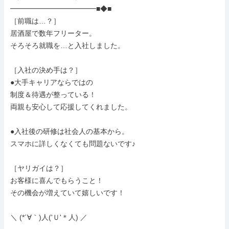
━━━━━━━━━━━━■◆■

［前職は…？］

居酒屋で数年フリーター。

そろそろ就職を…と入社しました。

［入社の決め手は？］

●大手キャリアならではの

制度＆待遇が整っている！

両親も安心して応援してくれました。

●入社後の研修は社会人の基本から。

スマホに詳しくなくても問題ないです♪

［ヤリガイは？］

お客様に喜んでもらうこと！

その機会が増えていて嬉しいです！

＼ (*´∀｀)人('Ｕ'＊人) ／
