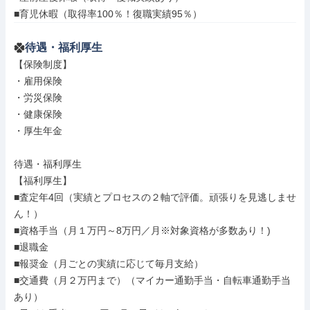
■育児休暇（取得率100％！復職実績95％）
待遇・福利厚生
【保険制度】

・雇用保険

・労災保険

・健康保険

・厚生年金

待遇・福利厚生

【福利厚生】

■査定年4回（実績とプロセスの２軸で評価。頑張りを見逃しませ
ん！）

■資格手当（月１万円～8万円／月※対象資格が多数あり！)

■退職金

■報奨金（月ごとの実績に応じて毎月支給）

■交通費（月２万円まで）（マイカー通勤手当・自転車通勤手当
あり）
