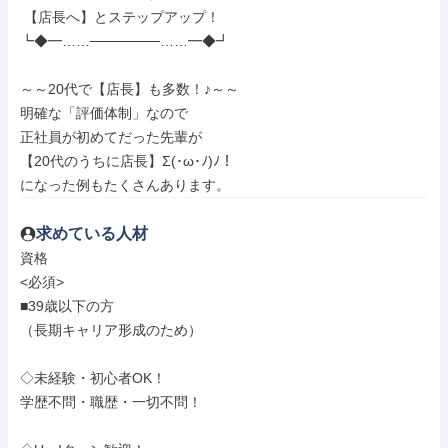
 【店長へ】とステップアップ！

┗◆━……───────……━◆┛

～～20代で【店長】も多数！♪～～

明確な「評価体制」なので

正社員が初めてだった先輩が

【20代のうちに店長】Σ(･ω･ﾉ)ﾉ！

になった例もたくさんあります。
求めている人材
資格

<必須>

■39歳以下の方

（長期キャリア形成のため）

◇未経験・初心者OK！

学歴不問・職歴・一切不問！
