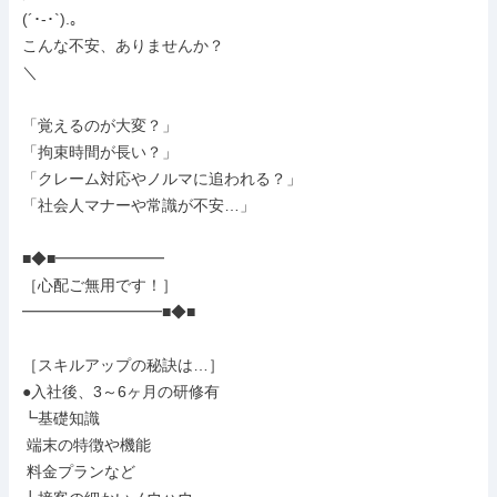
(´･-･`).｡

こんな不安、ありませんか？

＼

「覚えるのが大変？」

「拘束時間が長い？」

「クレーム対応やノルマに追われる？」

「社会人マナーや常識が不安…」

■◆■━━━━━━━

［心配ご無用です！］

━━━━━━━━━■◆■

［スキルアップの秘訣は…］

●入社後、3～6ヶ月の研修有

┗基礎知識

 端末の特徴や機能

 料金プランなど
