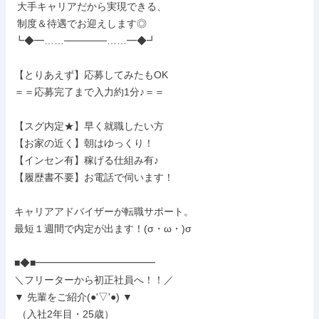
 大手キャリアだから実現できる、

 制度＆待遇でお迎えします◎

┗◆━……──────……━◆┛

【とりあえず】応募してみたもOK

＝＝応募完了まで入力約1分♪＝＝

【スグ内定★】早く就職したい方

【お家の近く】朝はゆっくり！

【インセン有】稼げる仕組み有♪

【履歴書不要】お電話で伺います！

キャリアアドバイザーが転職サポート。

最短１週間で内定が出ます！(σ・ω・)σ

■◆■━━━━━━━━━━━━

＼フリーターから初正社員へ！！／

▼ 先輩をご紹介(●'▽'●) ▼

 （入社2年目・25歳）
