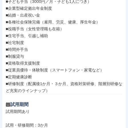
■子ども手当（3000円／月・子ども1人につき）

■企業型確定拠出年金制度

■結婚・出産祝い金

■各種社会保険完備（雇用、労災、健康、厚生年金）

■役職手当（女性管理職も在籍）

■住宅手当、引越し補助

■社宅制度

■時間外手当

■制服貸与

■資格取得支援制度

■従業員優待・体験制度（スマートフォン・家電など）

■定期健康診断

■研修制度（配属後1か月・３か月、資格対策研修、階層別研修な
ど充実のラインナップ）
試用期間
試用期間あり

試用・研修期間：3か月
