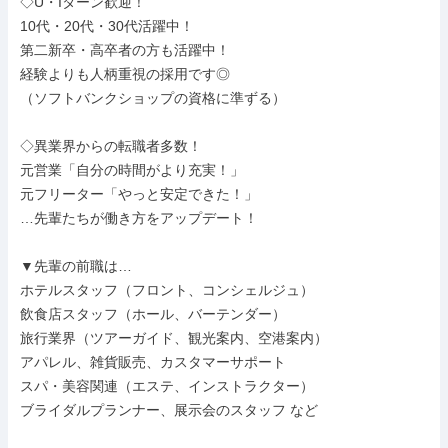
◇U・Iターン歓迎！

10代・20代・30代活躍中！

第二新卒・高卒者の方も活躍中！

経験よりも人柄重視の採用です◎

（ソフトバンクショップの資格に準ずる）

◇異業界からの転職者多数！

元営業「自分の時間がより充実！」

元フリーター「やっと安定できた！」

…先輩たちが働き方をアップデート！

▼先輩の前職は…

ホテルスタッフ（フロント、コンシェルジュ）

飲食店スタッフ（ホール、バーテンダー）

旅行業界（ツアーガイド、観光案内、空港案内）

アパレル、雑貨販売、カスタマーサポート

スパ・美容関連（エステ、インストラクター）

ブライダルプランナー、展示会のスタッフ など
