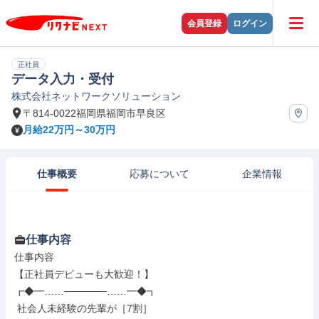
会員登録
ログイン
正社員
データ入力・受付
株式会社ネットワークソリューション
〒814-0022福岡県福岡市早良区
月給22万円～30万円
仕事概要
応募について
企業情報
仕事内容
仕事内容

【正社員デビューも大歓迎！】

┏◆━……──────……━◆┓

 社会人未経験の先輩が［7割］
