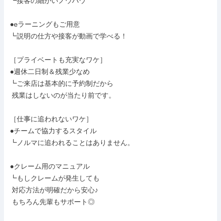
┗接客の細かいノウハウ

●eラーニングもご用意

┗説明の仕方や接客が動画で学べる！

［プライベートも充実なワケ］

●週休二日制＆残業少なめ

┗ご来店は基本的に予約制だから

 残業はしないのが当たり前です。

［仕事に追われないワケ］

●チームで協力するスタイル

┗ノルマに追われることはありません。

●クレーム用のマニュアル

┗もしクレームが発生しても

 対応方法が明確だから安心♪

 もちろん先輩もサポート◎
