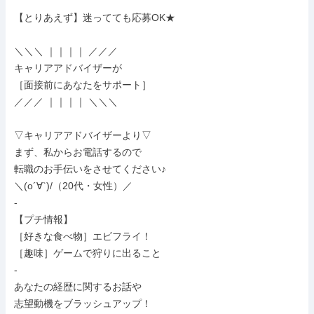
【とりあえず】迷ってても応募OK★

＼＼＼ ｜｜｜｜ ／／／

キャリアアドバイザーが

［面接前にあなたをサポート］

／／／ ｜｜｜｜ ＼＼＼

▽キャリアアドバイザーより▽

まず、私からお電話するので

転職のお手伝いをさせてください♪

＼(o´∀`)/（20代・女性）／

-

【プチ情報】

［好きな食べ物］エビフライ！

［趣味］ゲームで狩りに出ること

-

あなたの経歴に関するお話や

志望動機をブラッシュアップ！
