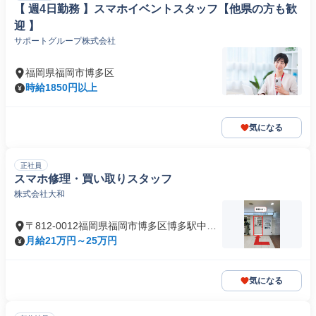
【 週4日勤務 】スマホイベントスタッフ【他県の方も歓
迎 】
サポートグループ株式会社
福岡県福岡市博多区
時給1850円以上
気になる
正社員
スマホ修理・買い取りスタッフ
株式会社大和
〒812-0012福岡県福岡市博多区博多駅中央
街
月給21万円～25万円
気になる