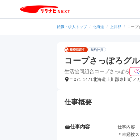
転職・求人トップ
/
北海道
/
上川郡
/
コープ
契約社員
コープさっぽろグル
生活協同組合コープさっぽろ
〒071-1471北海道上川郡東川町ノ
仕事概要
仕事内容
仕事内容

＊未経験ス