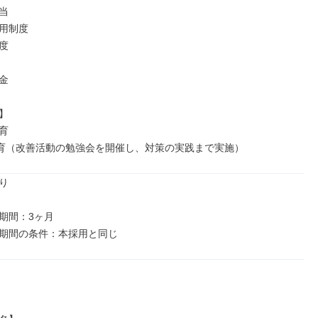


用制度









C教育（改善活動の勉強会を開催し、対策の実践まで実施）


期間：3ヶ月
