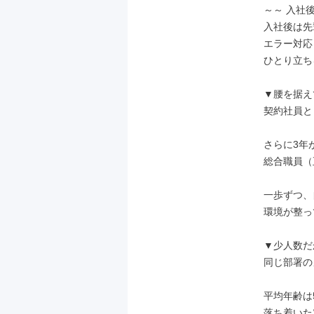
～～ 入社後
入社後は先
エラー対応
ひとり立ち
▼腰を据え
契約社員と
さらに3年
総合職員（
一歩ずつ、
環境が整っ
▼少人数だ
同じ部署の
平均年齢は5
落ち着いた