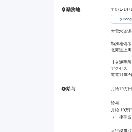
〒071-1
勤務地
Goo
大雪水資源
勤務地備考

北海道上川
【交通手段】
アクセス

道道116
給与
月給19万円
給与

月給 19万
（一律手当
※試採用期