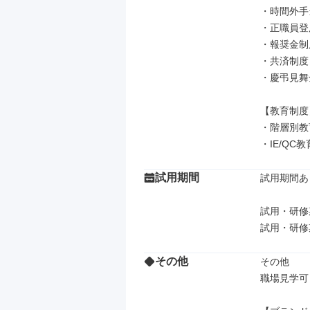
・時間外手当
・正職員登
・報奨金制度
・共済制度

・慶弔見舞金
【教育制度】
・階層別教育
・IE/Q
試用期間
試用期間あり
試用・研修
その他
その他

職場見学可
