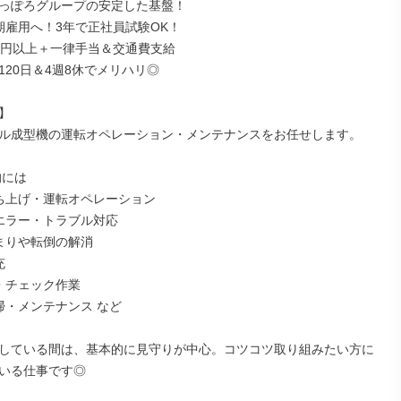
っぽろグループの安定した基盤！

期雇用へ！3年で正社員試験OK！

万円以上＋一律手当＆交通費支給

20日＆4週8休でメリハリ◎



ル成型機の運転オペレーション・メンテナンスをお任せします。

には

ち上げ・運転オペレーション

エラー・トラブル対応

まりや転倒の解消



・チェック作業

掃・メンテナンス など

している間は、基本的に見守りが中心。コツコツ取り組みたい方に
いる仕事です◎
