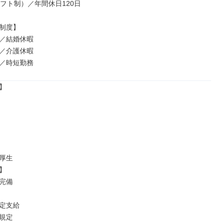
フト制）／年間休日120日

制度】

／結婚休暇

／介護休暇

／時短勤務


厚生



完備

定支給

規定
