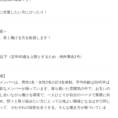
に作業したい方にぴったり！
迎＞

、長く働ける方を歓迎します！

歳以下（定年65歳を上限とするため：例外事由1号）
成】

メンバーは、男性1名・女性2名の計3名体制。平均年齢は50代半ば
富なメンバーが揃っています。落ち着いた雰囲気の中で、お互いの
し合いながら働ける環境で、一人ひとりが自分のペースで業務に向
め、黙々と取り組みたい方にとって心地よい職場となるはず◎同じ
って、それぞれの役割を全うする。そんな働き方が根づいていま