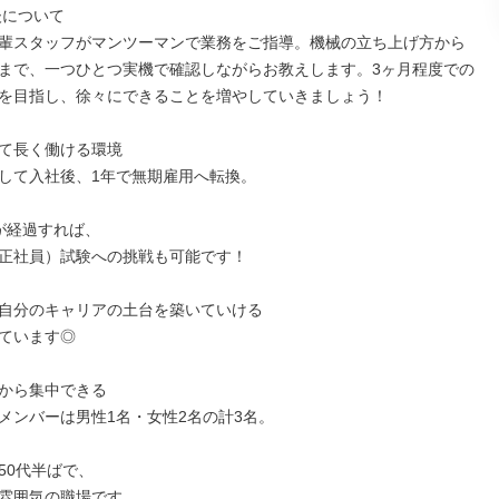
について

輩スタッフがマンツーマンで業務をご指導。機械の立ち上げ方から
まで、一つひとつ実機で確認しながらお教えします。3ヶ月程度での
を目指し、徐々にできることを増やしていきましょう！

て長く働ける環境

して入社後、1年で無期雇用へ転換。

が経過すれば、

正社員）試験への挑戦も可能です！

自分のキャリアの土台を築いていける

ています◎

から集中できる

メンバーは男性1名・女性2名の計3名。

0代半ばで、

雰囲気の職場です。
