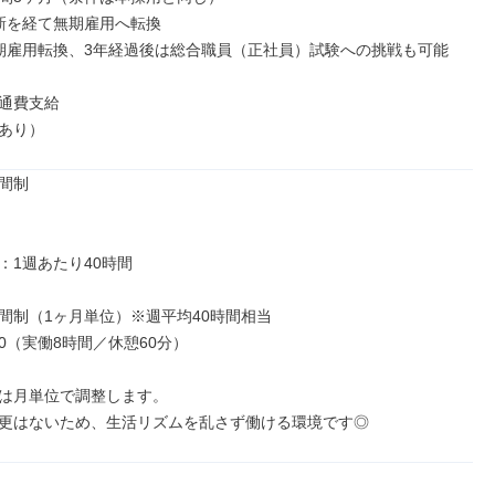
新を経て無期雇用へ転換

期雇用転換、3年経過後は総合職員（正社員）試験への挑戦も可能

通費支給

あり）
間制

1週あたり40時間

間制（1ヶ月単位）※週平均40時間相当

:30（実働8時間／休憩60分）

は月単位で調整します。

更はないため、生活リズムを乱さず働ける環境です◎