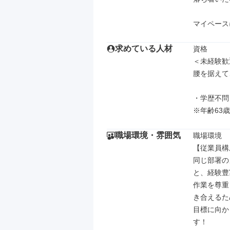
マイペース
求めている人材
資格

＜未経験歓
腰を据えて
・学歴不問

※年齢63
職場環境・雰囲気
職場環境

【従業員構
同じ部署の
と、経験豊
作業を尊重
き合えるた
目標に向か
す！