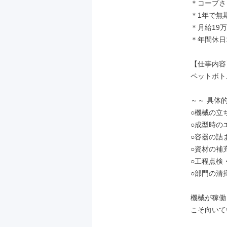
＊コープさ
＊1年で無
＊月給19
＊年間休日1
【仕事内容】
ペットボト
～～ 具体的
○機械の立
○成型時の
○容器の詰
○資材の補充
○工程点検
○部門の清
機械が稼働
こそ向いて