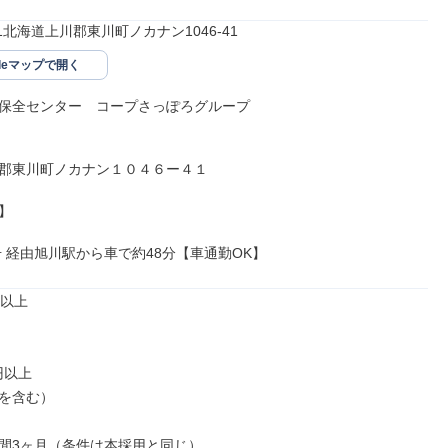
471北海道上川郡東川町ノカナン1046-41
gleマップで開く
保全センター　コープさっぽろグループ

郡東川町ノカナン１０４６ー４１



0号 経由旭川駅から車で約48分【車通勤OK】
以上

円以上

を含む）

間3ヶ月（条件は本採用と同じ）
