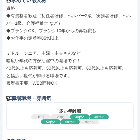
求めている人材
資格

◆有資格者歓迎（初任者研修、ヘルパー2級、実務者研修、ヘル
パー1級、介護福祉士 など）

◆ブランクOK。ブランク10年からの再就職も

◆お仕事の定着率85%以上

ミドル、シニア、主婦・主夫さんなど

幅広い年代の方が活躍中の職場です！

40代以上も応募可、50代以上も応募可、60代以上も応募可、

と幅広い世代が輝ける職場です。

履歴書不要、WEB面接OK
職場環境・雰囲気
多い年齢層
10
20
30
40
代
代
代
代
50
60
70
代
代
代〜