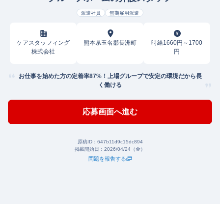
派遣社員
無期雇用派遣
ケアスタッフィング
熊本県玉名郡長洲町
時給1660円～1700
株式会社
円
お仕事を始めた方の定着率87%！上場グループで安定の環境だから長
く働ける
応募画面へ進む
原稿ID：
647b11d9c15dc894
掲載開始日：
2026/04/24（金）
問題を報告する