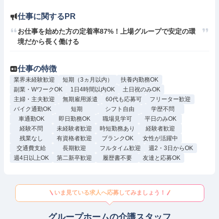
仕事に関するPR
お仕事を始めた方の定着率87%！上場グループで安定の環
境だから長く働ける
仕事の特徴
業界未経験歓迎
短期（3ヵ月以内）
扶養内勤務OK
副業・WワークOK
1日4時間以内OK
土日祝のみOK
主婦・主夫歓迎
無期雇用派遣
60代も応募可
フリーター歓迎
バイク通勤OK
短期
シフト自由
学歴不問
車通勤OK
即日勤務OK
職場見学可
平日のみOK
経験不問
未経験者歓迎
時短勤務あり
経験者歓迎
残業なし
有資格者歓迎
ブランクOK
女性が活躍中
交通費支給
長期歓迎
フルタイム歓迎
週2・3日からOK
週4日以上OK
第二新卒歓迎
履歴書不要
友達と応募OK
いま見ている求人へ応募してみましょう！
グループホームの介護スタッフ