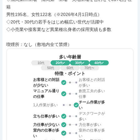
籍

男性195名、女性122名（※2026年4月1日時点）

◇20代・30代の若手をはじめ幅広い世代が活躍中

◇小売業や接客業など異業種出身者の採用実績も多数

喫煙所：なし（敷地内全て禁煙）
多い年齢層
10
20
30
40
代
代
代
代
50
60
70
代
代
代〜
特徴・ポイント
お客様との対話
お客様との対話
が少ない
が多い
マニュアル通り
創意工夫の多い
の仕事
仕事
チーム作業が多
1人作業が多い
い
デスクワークが
立ち仕事が多い
多い
力仕事が少ない
力仕事が多い
室内の仕事が多
室外の仕事が多
い
い