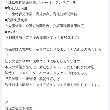
┗通信教育講座制度、Sawaiオープンスクール

■育児支援制度

┗出生時育児休業、育児休業、育児短時間勤務

■介護支援制度

┗介護休業、介護短時間勤務、介護退職再雇用制度

■その他

┗制服貸与、定年後再雇用制度（上限70歳まで）

◎保健師の常駐やキャリアコンサルタントとの面談の機会もあ
り、

社員の働きやすい環境づくりに取り組んでいます。

本人の希望次第では、新たなチャレンジにも前向きに対応。

製造チーフやリーダーへのステップアップはもちろん、

品質管理・生産管理・品質保証など、

製造以外の職種へキャリアチェンジする道も開かれています。

＿＿＿＿＿＿＿＿＿＿＿＿＿＿＿＿＿

／

育児支援にも注力！
