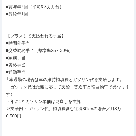
■賞与年2回（平均6.3カ月分）

■昇給年1回

＿＿＿＿＿＿＿＿＿＿＿＿＿＿＿＿＿

【プラスして支払われる手当】

■時間外手当

■交替勤務手当（割増率25～30%）

■家族手当

■資格手当

■通勤手当

└車通勤の場合は車の維持補填費とガソリン代を支給します。

・ガソリン代は距離に応じて支給（普通車と軽自動車で異なりま
す）

・年に1回ガソリン単価は見直しを実施

※支給例：ガソリン代、補填費含む往復60kmの場合／月3万
6,500円

＿＿＿＿＿＿＿＿＿＿＿＿＿＿＿＿＿
