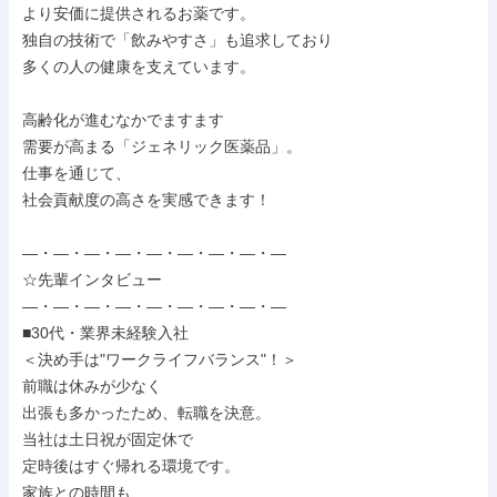
より安価に提供されるお薬です。

独自の技術で「飲みやすさ」も追求しており

多くの人の健康を支えています。

高齢化が進むなかでますます

需要が高まる「ジェネリック医薬品」。

仕事を通じて、

社会貢献度の高さを実感できます！

―・―・―・―・―・―・―・―・―

☆先輩インタビュー

―・―・―・―・―・―・―・―・―

■30代・業界未経験入社

＜決め手は"ワークライフバランス"！＞

前職は休みが少なく

出張も多かったため、転職を決意。

当社は土日祝が固定休で

定時後はすぐ帰れる環境です。

家族との時間も、
