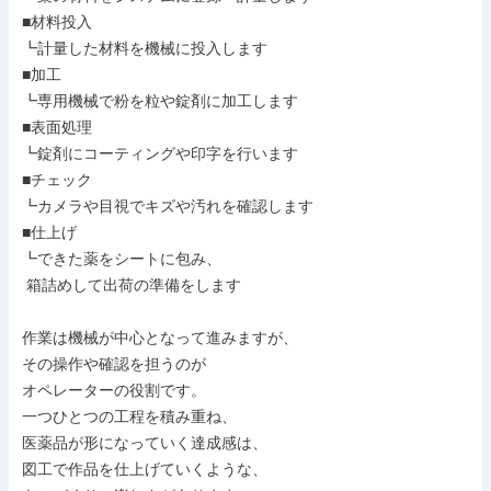
■材料投入

┗計量した材料を機械に投入します

■加工

┗専用機械で粉を粒や錠剤に加工します

■表面処理

┗錠剤にコーティングや印字を行います

■チェック

┗カメラや目視でキズや汚れを確認します

■仕上げ

┗できた薬をシートに包み、

 箱詰めして出荷の準備をします

作業は機械が中心となって進みますが、

その操作や確認を担うのが

オペレーターの役割です。

一つひとつの工程を積み重ね、

医薬品が形になっていく達成感は、

図工で作品を仕上げていくような、
