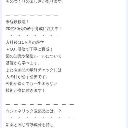
ものづくりの楽しさがあります。

―・―・―・―・―・―・―

未経験歓迎！

20代30代の若手育成に注力中！

―・―・―・―・―・―・―

入社後は1ヶ月の座学

＋OJT研修で丁寧に育成！

薬の知識や製造ルールについて

基礎から学べます。

また医薬品の最終チェックには

人の目が必ず必要です。

AI化が進んでも一生困らない

技術が身に付きます！

―・―・―・―・―・―・―・―・―

☆ジェネリック医薬品とは…？

―・―・―・―・―・―・―・― ・―

新薬と同じ有効成分を持ち、
