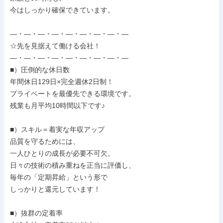
今はしっかり確保できています。

―・―・―・―・―・―・―・―・―

☆先を見据えて働ける会社！

―・―・―・―・―・―・―・―・―

■）圧倒的な休日数

年間休日129日×完全週休2日制！

プライベートを最優先できる環境です。

残業も月平均10時間以下です♪

■）スキル＝着実な年収アップ

品質を守るためには、

一人ひとりの成長が必要不可欠。

日々の技術の積み重ねを正当に評価し、

毎年の「定期昇給」という形で

しっかりと還元しています！

■）抜群の定着率
