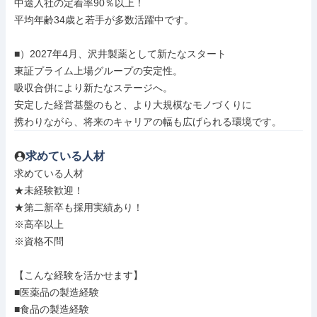
中途入社の定着率90％以上！

平均年齢34歳と若手が多数活躍中です。

■）2027年4月、沢井製薬として新たなスタート

東証プライム上場グループの安定性。

吸収合併により新たなステージへ。

安定した経営基盤のもと、より大規模なモノづくりに

携わりながら、将来のキャリアの幅も広げられる環境です。
求めている人材
求めている人材

★未経験歓迎！

★第二新卒も採用実績あり！

※高卒以上

※資格不問

【こんな経験を活かせます】

■医薬品の製造経験

■食品の製造経験
