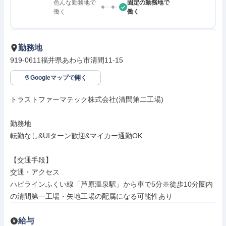
色んな勤務地で
固定の勤務地で
働く
働く
勤務地
919-0611福井県あわら市清間11-15
Googleマップで開く
トラストファーマテック株式会社(清間第二工場)

勤務地

転勤なし&UIターン歓迎&マイカー通勤OK

【交通手段】

交通・アクセス

ハピラインふくい線「芦原温泉駅」から車で5分※徒歩10分圏内
の清間第一工場・矢地工場の配属になる可能性あり
給与