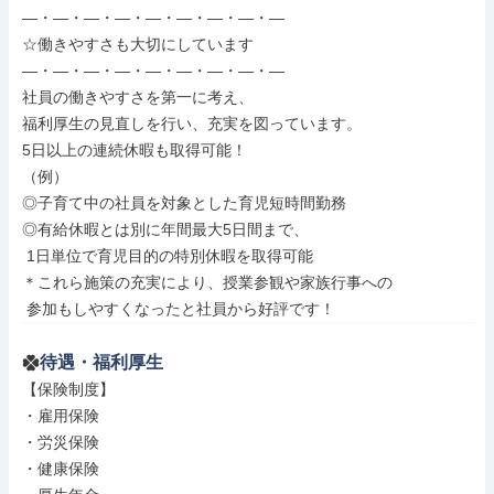
―・―・―・―・―・―・―・―・―

☆働きやすさも大切にしています

―・―・―・―・―・―・―・―・―

社員の働きやすさを第一に考え、

福利厚生の見直しを行い、充実を図っています。

5日以上の連続休暇も取得可能！

（例）

◎子育て中の社員を対象とした育児短時間勤務

◎有給休暇とは別に年間最大5日間まで、

 1日単位で育児目的の特別休暇を取得可能

＊これら施策の充実により、授業参観や家族行事への

 参加もしやすくなったと社員から好評です！
待遇・福利厚生
【保険制度】

・雇用保険

・労災保険

・健康保険
