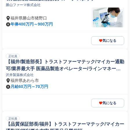
勝山ファーマ株式会社
福井県勝山市猪野口
年俸400万円～900万円
気になる
正社員
【福井/製造部長】トラストファーマテック/マイカー通勤
可/業界最大手 医薬品製造オペレーター/ラインマネージ
沢井製薬株式会社
ャー
福井県あわら市
月給60万円～70万円
気になる
正社員
【品質保証部長/福井】トラストファーマテック/マイカー