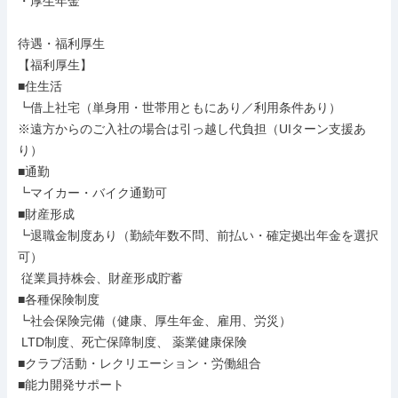
・厚生年金

待遇・福利厚生

【福利厚生】

■住生活

┗借上社宅（単身用・世帯用ともにあり／利用条件あり）

※遠方からのご入社の場合は引っ越し代負担（UIターン支援あ
り）

■通勤

┗マイカー・バイク通勤可

■財産形成

┗退職金制度あり（勤続年数不問、前払い・確定拠出年金を選択
可）

 従業員持株会、財産形成貯蓄

■各種保険制度

┗社会保険完備（健康、厚生年金、雇用、労災）

 LTD制度、死亡保障制度、 薬業健康保険

■クラブ活動・レクリエーション・労働組合

■能力開発サポート
