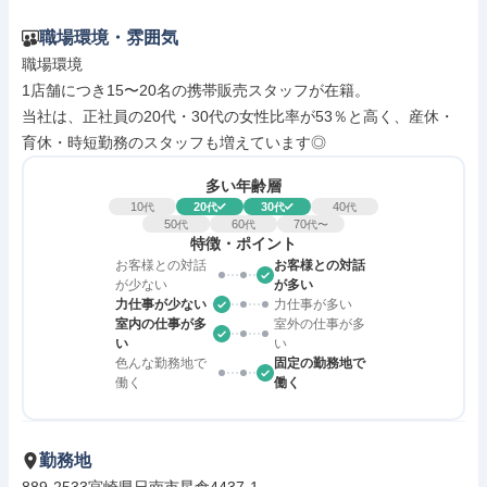
職場環境・雰囲気
職場環境

1店舗につき15〜20名の携帯販売スタッフが在籍。

当社は、正社員の20代・30代の女性比率が53％と高く、産休・
育休・時短勤務のスタッフも増えています◎
多い年齢層
10
20
30
40
代
代
代
代
50
60
70
代
代
代〜
特徴・ポイント
お客様との対話
お客様との対話
が少ない
が多い
力仕事が少ない
力仕事が多い
室内の仕事が多
室外の仕事が多
い
い
色んな勤務地で
固定の勤務地で
働く
働く
勤務地