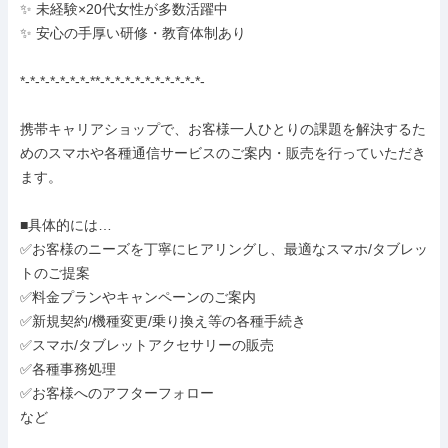
✨ 未経験×20代女性が多数活躍中

✨ 安心の手厚い研修・教育体制あり

*-*-*-*-*-*-*-**-*-*-*-*-*-*-*-*-*-*-

携帯キャリアショップで、お客様一人ひとりの課題を解決するた
めのスマホや各種通信サービスのご案内・販売を行っていただき
ます。

■具体的には…

✅お客様のニーズを丁寧にヒアリングし、最適なスマホ/タブレッ
トのご提案

✅料金プランやキャンペーンのご案内

✅新規契約/機種変更/乗り換え等の各種手続き

✅スマホ/タブレットアクセサリーの販売

✅各種事務処理

✅お客様へのアフターフォロー

など
