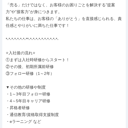
「売る」だけではなく、お客様のお困りごとを解決する”提案
力”や”接客力”が身につきます。

私たちの仕事は、お客様の「ありがとう」を直接感じられる、責
任感とやりがいに満ちた仕事です！

*-*-*-*-*-*-*-**-*-*-*-*-*-*-*-*-*-*-

⭐入社後の流れ⭐

①まずは入社時研修からスタート！

②その後、初期所属前研修

③フォロー研修（1～2年）

▼その他の研修や制度

・1～3年目フォロー研修

・4～5年目キャリア研修

・昇格者研修

・通信教育/資格取得支援制度

・eラーニング など
