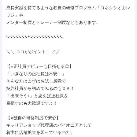
成長実感を持てるような独自の研修プログラム「コネクシオカレ
ッジ」や

メンター制度とトレーナー制度などもあります。

*-*-*-*-*-*-*-**-*-*-*-*-*-*-*-*-*-*-

＼＼ ココがポイント！ ／／

【⭐正社員デビューも目指せる◎】

「いきなりの正社員は不安…」

そんな方はまずはお試し感覚で

契約社員から初めてみるのもＯＫ！

「出来そう♪」と思えば正社員を

目指すのも大歓迎ですよ！

【⭐独自の研修制度で安心】

キャリアショップ代理店のパイオニアとして

着実に店舗拡大を図っている当社。
