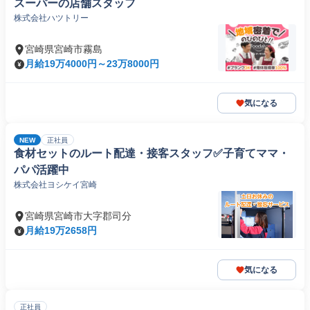
スーパーの店舗スタッフ
株式会社ハツトリー
宮崎県宮崎市霧島
月給19万4000円～23万8000円
気になる
NEW
正社員
食材セットのルート配達・接客スタッフ✅子育てママ・
パパ活躍中
株式会社ヨシケイ宮崎
宮崎県宮崎市大字郡司分
月給19万2658円
気になる
正社員