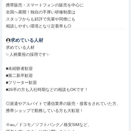
携帯販売・スマートフォンの販売を中心に

全国へ展開！独自の手厚い研修制度は

スタッフからも好評で先輩や同僚にも

相談しやすい環境となり定着率も◎
求めている人材
求めている人材

✨人柄重視の採用です✨

■未経験者歓迎

■第二新卒歓迎

■フリーター歓迎

■26卒の方も入社時期などの相談もOKです！

◎派遣やアルバイトで通信業界の販売・接客をされていた方、

携帯ショップで勤務している方も大歓迎！

※au／ドコモ／ソフトバンク／格安SIMなど、
