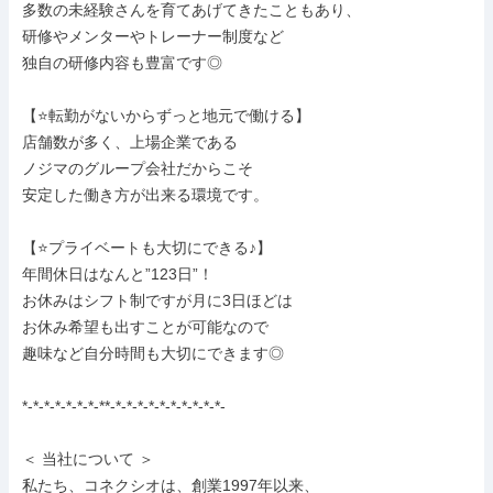
多数の未経験さんを育てあげてきたこともあり、

研修やメンターやトレーナー制度など

独自の研修内容も豊富です◎

【⭐転勤がないからずっと地元で働ける】

店舗数が多く、上場企業である

ノジマのグループ会社だからこそ

安定した働き方が出来る環境です。

【⭐プライベートも大切にできる♪】

年間休日はなんと”123日”！

お休みはシフト制ですが月に3日ほどは

お休み希望も出すことが可能なので

趣味など自分時間も大切にできます◎

*-*-*-*-*-*-*-**-*-*-*-*-*-*-*-*-*-*-

＜ 当社について ＞

私たち、コネクシオは、創業1997年以来、
