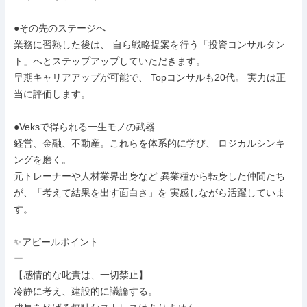
●その先のステージへ

業務に習熟した後は、 自ら戦略提案を行う「投資コンサルタン
ト」へとステップアップしていただきます。

早期キャリアアップが可能で、 Topコンサルも20代。 実力は正
当に評価します。

●Veksで得られる一生モノの武器

経営、金融、不動産。これらを体系的に学び、 ロジカルシンキ
ングを磨く。

元トレーナーや人材業界出身など 異業種から転身した仲間たち
が、「考えて結果を出す面白さ」を 実感しながら活躍していま
す。

✨アピールポイント

ー

【感情的な叱責は、一切禁止】

冷静に考え、建設的に議論する。
