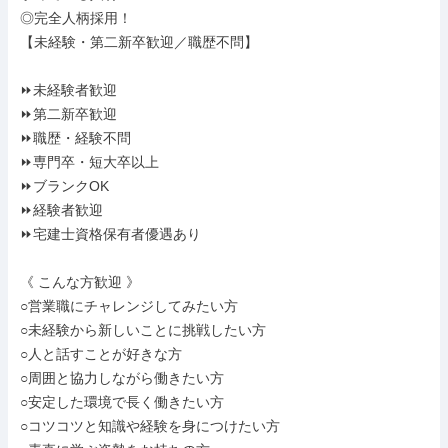
◎完全人柄採用！

【未経験・第二新卒歓迎／職歴不問】

⏩未経験者歓迎

⏩第二新卒歓迎

⏩職歴・経験不問

⏩専門卒・短大卒以上

⏩ブランクOK

⏩経験者歓迎

⏩宅建士資格保有者優遇あり

《 こんな方歓迎 》

○営業職にチャレンジしてみたい方

○未経験から新しいことに挑戦したい方

○人と話すことが好きな方

○周囲と協力しながら働きたい方

○安定した環境で長く働きたい方

○コツコツと知識や経験を身につけたい方
