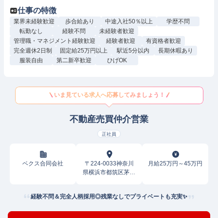
仕事の特徴
業界未経験歓迎
歩合給あり
中途入社50％以上
学歴不問
転勤なし
経験不問
未経験者歓迎
管理職・マネジメント経験歓迎
経験者歓迎
有資格者歓迎
完全週休2日制
固定給25万円以上
駅近5分以内
長期休暇あり
服装自由
第二新卒歓迎
ひげOK
いま見ている求人へ応募してみましょう！
不動産売買仲介営業
正社員
ベクス合同会社
〒224-0033神奈川
月給25万円～45万円
県横浜市都筑区茅ケ
崎東
経験不問＆完全人柄採用◎残業なしでプライベートも充実✨