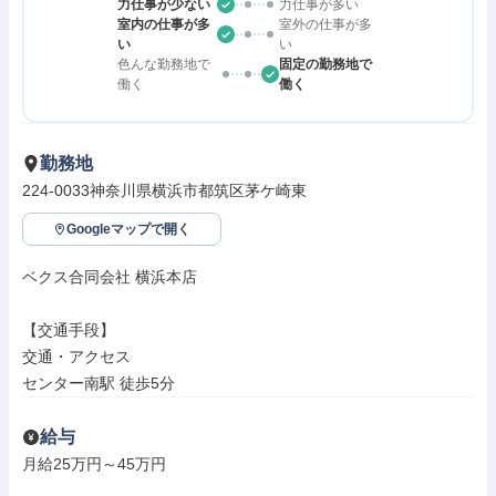
力仕事が少ない
力仕事が多い
室内の仕事が多
室外の仕事が多
い
い
色んな勤務地で
固定の勤務地で
働く
働く
勤務地
224-0033神奈川県横浜市都筑区茅ケ崎東
Googleマップで開く
ベクス合同会社 横浜本店

【交通手段】

交通・アクセス

センター南駅 徒歩5分
給与
月給25万円～45万円
