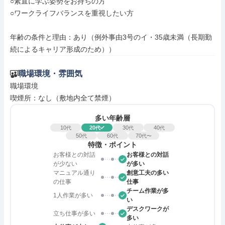
○素直に学ぶ姿勢をお持ちの方

○ワークライフバランスを重視したい方

年齢の条件と理由：あり（例外事由3号のイ・35歳未満（長期勤
続によるキャリア形成のため））
職場環境・雰囲気
職場環境

喫煙所：なし（敷地内全て禁煙）
多い年齢層
10
20
30
40
代
代
代
代
50
60
70
代
代
代〜
特徴・ポイント
お客様との対話
お客様との対話
が少ない
が多い
マニュアル通り
創意工夫の多い
の仕事
仕事
チーム作業が多
1人作業が多い
い
デスクワークが
立ち仕事が多い
多い