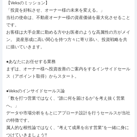
【Veksのミッション】

「投資を好転させ、オーナー様の未来を変える。」

当社の使命は、不動産オーナー様の資産価値を最大化させること
です。

お客様は大手企業に勤める方やお医者のような高属性の方がメイ
ン。 資産形成に高い関心を持つ方々に寄り添い、投資戦略を共
に描いていきます。

●あなたにお任せする業務

まずは、オーナー様へ投資改善のご案内をするインサイドセール
ス（アポイント取得）からスタート。

●Veksのインサイドセールス論

「数を打つ営業ではなく、“誰に何を届けるか”を考え抜く営業
へ。」

データや市場分析をもとにアプローチ設計を行うセールスが当社
の特徴です。

属人的な根性論ではなく、“考えて成果を出す営業”を一緒に身に
つけていきましょう!!
