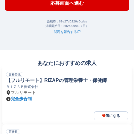
応募画面へ進む
原稿ID：
63e27d0226e5cdae
掲載開始日：
2026/05/03（日）
問題を報告する
あなたにおすすめの求人
業務委託
【フルリモート】RIZAPの管理栄養士・保健師
ＲＩＺＡＰ株式会社
フルリモート
完全歩合制
気になる
正社員