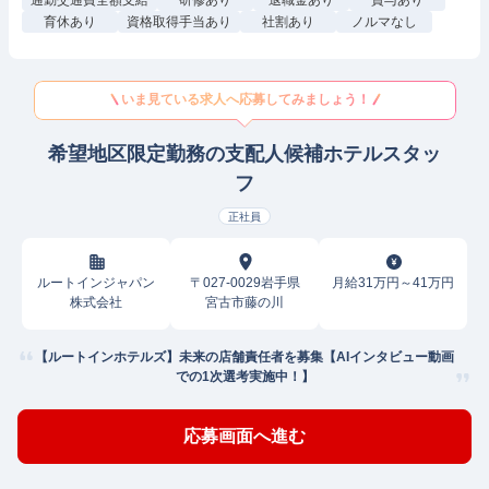
通勤交通費全額支給
研修あり
退職金あり
賞与あり
育休あり
資格取得手当あり
社割あり
ノルマなし
いま見ている求人へ応募してみましょう！
希望地区限定勤務の支配人候補ホテルスタッ
フ
正社員
ルートインジャパン
〒027-0029岩手県
月給31万円～41万円
株式会社
宮古市藤の川
【ルートインホテルズ】未来の店舗責任者を募集【AIインタビュー動画
での1次選考実施中！】
応募画面へ進む