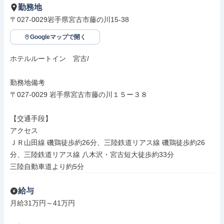
勤務地
〒027-0029岩手県宮古市藤の川15-38
Googleマップで開く
ホテルルートイン　宮古/

勤務地備考

〒027-0029 岩手県宮古市藤の川１５ー３８

【交通手段】

アクセス

ＪＲ山田線 磯鶏徒歩約26分、三陸鉄道リアス線 磯鶏徒歩約26
分、三陸鉄道リアス線 八木沢・宮古短大徒歩約33分

三陸自動車道より約5分
給与
月給31万円～41万円
