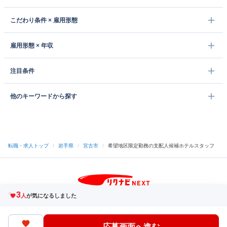
こだわり条件 × 雇用形態
雇用形態 × 年収
注目条件
他のキーワードから探す
転職・求人トップ
/
岩手県
/
宮古市
/
希望地区限定勤務の支配人候補ホテルスタッフ
3
サイトトップへ
人
が気になるしました
中途採用をご検討の企業様
利用規約・プライバシーポリシー
サイトマップ
ヘルプ・お問い合わせ
応募画面へ進む