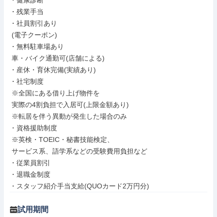
・健康診断

・残業手当

・社員割引あり

 (電子クーポン)

・無料駐車場あり

 車・バイク通勤可(店舗による)

・産休・育休完備(実績あり)

・社宅制度

 ※全国にある借り上げ物件を

 実際の4割負担で入居可(上限金額あり)

 ※転居を伴う異動が発生した場合のみ

・資格援助制度

 ※英検・TOEIC・秘書技能検定、

 サービス系、語学系などの受験費用負担など

・従業員割引

・退職金制度

・スタッフ紹介手当支給(QUOカード2万円分)
試用期間