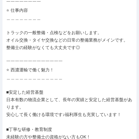
￣￣￣￣￣￣￣￣

⭐ 仕事内容

＿＿＿＿＿＿＿＿

トラックの一般整備・点検などをお願いします。

オイル交換・タイヤ交換などの日常の整備業務がメインです。

整備士の経験がなくても大丈夫です◎

￣￣￣￣￣￣￣￣￣￣￣￣￣

⭐ 西濃運輸で働く魅力！

＿＿＿＿＿＿＿＿＿＿＿＿＿

■安定した経営基盤

日本有数の物流企業として、長年の実績と安定した経営基盤があ
ります。

安心して長く働ける環境です♪福利厚生も充実しています！

■丁寧な研修・教育制度

未経験の方や整備士の資格がない方もOK！
