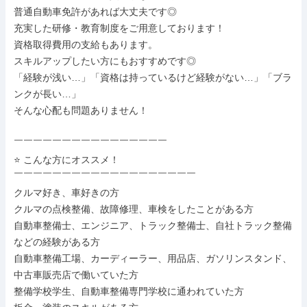
普通自動車免許があれば大丈夫です◎

充実した研修・教育制度をご用意しております！

資格取得費用の支給もあります。

スキルアップしたい方にもおすすめです◎

「経験が浅い…」「資格は持っているけど経験がない…」「ブラ
ンクが長い…」

そんな心配も問題ありません！

￣￣￣￣￣￣￣￣￣￣￣￣￣￣￣￣

⭐ こんな方にオススメ！

￣￣￣￣￣￣￣￣￣￣￣￣￣￣￣￣￣￣￣

クルマ好き、車好きの方

クルマの点検整備、故障修理、車検をしたことがある方

自動車整備士、エンジニア、トラック整備士、自社トラック整備
などの経験がある方

自動車整備工場、カーディーラー、用品店、ガソリンスタンド、
中古車販売店で働いていた方

整備学校学生、自動車整備専門学校に通われていた方
