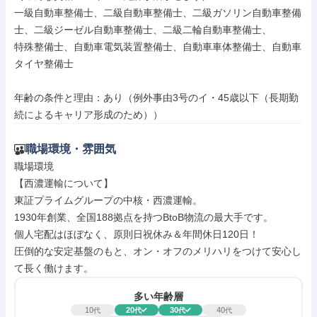
一級自動車整備士、二級自動車整備士、二級ガソリン自動車整備
士、二級ジーゼル自動車整備士、二級二輪自動車整備士、

特殊整備士、自動車電気装置整備士、自動車車体整備士、自動車
タイヤ整備士

年齢の条件と理由：あり（例外事由3号のイ・45歳以下（長期勤
続によるキャリア形成のため））
職場環境・雰囲気
職場環境

【西濃運輸について】

東証プライムグループの中核・西濃運輸。

1930年創業、全国188拠点を持つBtoB物流の最大手です。

個人宅配はほぼなく、原則日祝休み＆年間休日120日！

圧倒的な安定基盤のもと、オン・オフのメリハリをつけて安心し
て長く働けます。
多い年齢層
10
20
30
40
代
代
代
代