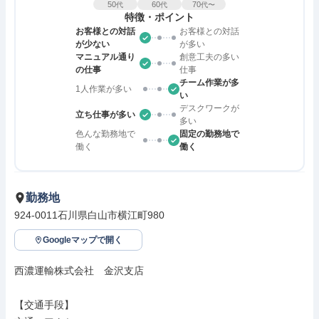
50
60
70
代
代
代〜
特徴・ポイント
お客様との対話
お客様との対話
が少ない
が多い
マニュアル通り
創意工夫の多い
の仕事
仕事
チーム作業が多
1人作業が多い
い
デスクワークが
立ち仕事が多い
多い
色んな勤務地で
固定の勤務地で
働く
働く
勤務地
924-0011石川県白山市横江町980
Googleマップで開く
西濃運輸株式会社　金沢支店

【交通手段】
