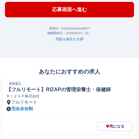
応募画面へ進む
原稿ID：
6318e043aba9f877
掲載開始日：
2026/02/10（火）
問題を報告する
あなたにおすすめの求人
業務委託
【フルリモート】RIZAPの管理栄養士・保健師
ＲＩＺＡＰ株式会社
フルリモート
完全歩合制
気になる