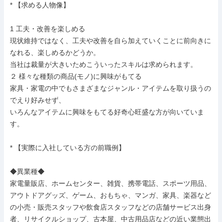
* 【求める人物像】

1 工夫・改善を楽しめる

現状維持ではなく、工夫や改善を自ら加えていくことに前向きに
なれる、楽しめるかどうか。

当社は裁量が大きいためこういったスキルは求められます。

２ 様々な種類の商品(モノ)に興味がもてる

家具・家電の中でもさまざまなジャンル・アイテムを取り扱うの
でえり好みせず、

いろんなアイテムに興味をもてる好奇心旺盛な方が向いていま
す。

* 【実際に入社している方の前職例】

◆異業種◆

家電量販店、ホームセンター、雑貨、携帯電話、スポーツ用品、
アウトドアグッズ、ゲーム、おもちゃ、マンガ、家具、楽器など
の小売・販売スタッフや飲食店スタッフなどの店舗サービス出身
者、リサイクルショップ、古本屋、中古用品店などの近い業態出