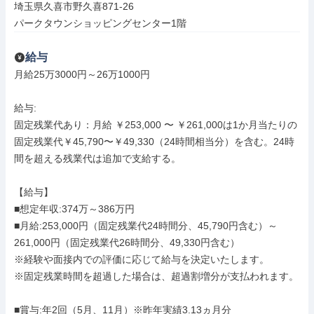
埼玉県久喜市野久喜871-26

パークタウンショッピングセンター1階
給与
月給25万3000円～26万1000円

給与: 

固定残業代あり：月給 ￥253,000 〜 ￥261,000は1か月当たりの
固定残業代￥45,790〜￥49,330（24時間相当分）を含む。24時
間を超える残業代は追加で支給する。

【給与】

■想定年収:374万～386万円

■月給:253,000円（固定残業代24時間分、45,790円含む）～
261,000円（固定残業代26時間分、49,330円含む）

※経験や面接内での評価に応じて給与を決定いたします。

※固定残業時間を超過した場合は、超過割増分が支払われます。

■賞与:年2回（5月、11月）※昨年実績3.13ヵ月分
