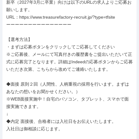
新卒（2027年3月に卒業）向けは以下のURLの求人よりご応募お
願いします。

URL：https://www.treasurefactory-recruit.jp/?type=tfsite

ーーーーーーーーーーーーーーー

【選考方法】

・まずは応募ボタンをクリックしてご応募してください

※ご応募後、メールにて写真付きの履歴書をご提出いただいて正
式に応募完了となります。詳細はIndeedの応募ボタンからご応募
いただき次第、こちらから改めてご連絡いたします。

◆面接 原則２回（人間性、人柄重視の採用を行います。まずは
あなたの想いをお聞かせください。）

※WEB面接実施中！自宅のパソコン、タブレット、スマホで面
接実施できます。

↓

◆内定 面接後、合格者には入社日をお伝えいたします。

入社日は御相談に応じます。
