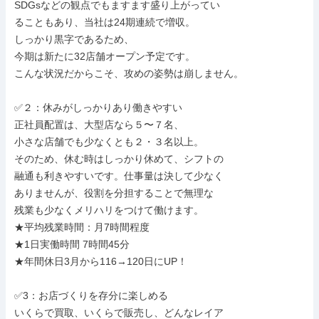
SDGsなどの観点でもますます盛り上がってい

ることもあり、当社は24期連続で増収。

しっかり黒字であるため、

今期は新たに32店舗オープン予定です。

こんな状況だからこそ、攻めの姿勢は崩しません。

✅️２：休みがしっかりあり働きやすい

正社員配置は、大型店なら５〜７名、

小さな店舗でも少なくとも２・３名以上。

そのため、休む時はしっかり休めて、シフトの

融通も利きやすいです。仕事量は決して少なく

ありませんが、役割を分担することで無理な

残業も少なくメリハリをつけて働けます。

★平均残業時間：月7時間程度

★1日実働時間 7時間45分

★年間休日3月から116→120日にUP！

✅️3：お店づくりを存分に楽しめる

いくらで買取、いくらで販売し、どんなレイア
