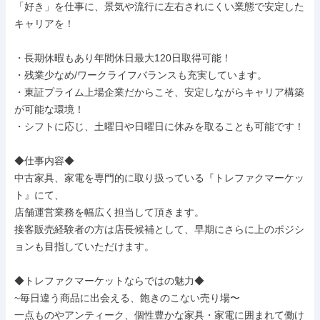
「好き」を仕事に、景気や流行に左右されにくい業態で安定した
キャリアを！

・長期休暇もあり年間休日最大120日取得可能！

・残業少なめ/ワークライフバランスも充実しています。

・東証プライム上場企業だからこそ、安定しながらキャリア構築
が可能な環境！

・シフトに応じ、土曜日や日曜日に休みを取ることも可能です！

◆仕事内容◆

中古家具、家電を専門的に取り扱っている『トレファクマーケッ
ト』にて、

店舗運営業務を幅広く担当して頂きます。

接客販売経験者の方は店長候補として、早期にさらに上のポジシ
ョンも目指していただけます。

◆トレファクマーケットならではの魅力◆

~毎日違う商品に出会える、飽きのこない売り場〜

一点ものやアンティーク、個性豊かな家具・家電に囲まれて働け