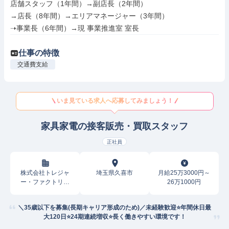
店舗スタッフ（1年間）→副店長（2年間）

→店長（8年間）→エリアマネージャー（3年間）

➝事業長（6年間）→現 事業推進室 室長
仕事の特徴
交通費支給
いま見ている求人へ応募してみましょう！
家具家電の接客販売・買取スタッフ
正社員
株式会社トレジャ
埼玉県久喜市
月給25万3000円～
ー・ファクトリー
26万1000円
（正社員）
＼35歳以下を募集(長期キャリア形成のため)／未経験歓迎⭐️年間休日最
大120日⭐️24期連続増収⭐️長く働きやすい環境です！