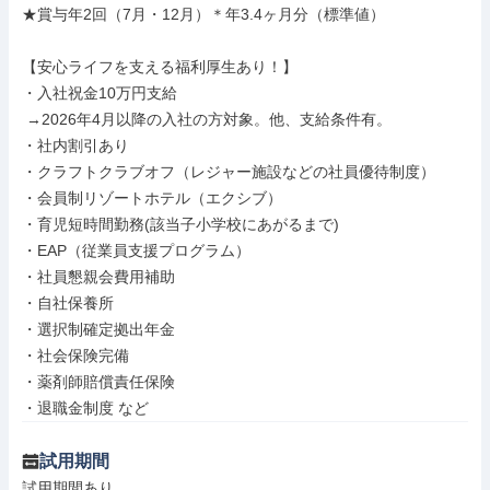
★賞与年2回（7月・12月）＊年3.4ヶ月分（標準値）

【安心ライフを支える福利厚生あり！】

・入社祝金10万円支給

 →2026年4月以降の入社の方対象。他、支給条件有。

・社内割引あり

・クラフトクラブオフ（レジャー施設などの社員優待制度）

・会員制リゾートホテル（エクシブ）

・育児短時間勤務(該当子小学校にあがるまで)

・EAP（従業員支援プログラム）

・社員懇親会費用補助

・自社保養所

・選択制確定拠出年金

・社会保険完備

・薬剤師賠償責任保険

・退職金制度 など
試用期間
試用期間あり
