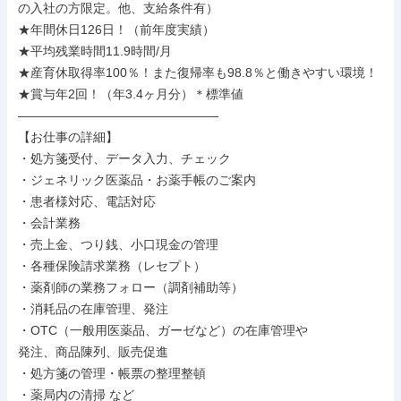
の入社の方限定。他、支給条件有）

★年間休日126日！（前年度実績）

★平均残業時間11.9時間/月

★産育休取得率100％！また復帰率も98.8％と働きやすい環境！

★賞与年2回！（年3.4ヶ月分）＊標準値

――――――――――――――――

【お仕事の詳細】

・処方箋受付、データ入力、チェック

・ジェネリック医薬品・お薬手帳のご案内

・患者様対応、電話対応

・会計業務

・売上金、つり銭、小口現金の管理

・各種保険請求業務（レセプト）

・薬剤師の業務フォロー（調剤補助等）

・消耗品の在庫管理、発注

・OTC（一般用医薬品、ガーゼなど）の在庫管理や

発注、商品陳列、販売促進

・処方箋の管理・帳票の整理整頓

・薬局内の清掃 など
