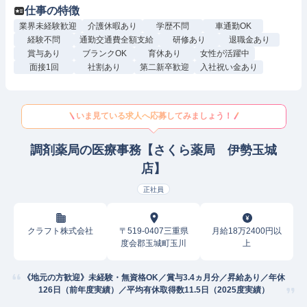
仕事の特徴
業界未経験歓迎
介護休暇あり
学歴不問
車通勤OK
経験不問
通勤交通費全額支給
研修あり
退職金あり
賞与あり
ブランクOK
育休あり
女性が活躍中
面接1回
社割あり
第二新卒歓迎
入社祝い金あり
いま見ている求人へ応募してみましょう！
調剤薬局の医療事務【さくら薬局 伊勢玉城
店】
正社員
クラフト株式会社
〒519-0407三重県
月給18万2400円以
度会郡玉城町玉川
上
《地元の方歓迎》未経験・無資格OK／賞与3.4ヵ月分／昇給あり／年休
126日（前年度実績）／平均有休取得数11.5日（2025度実績）