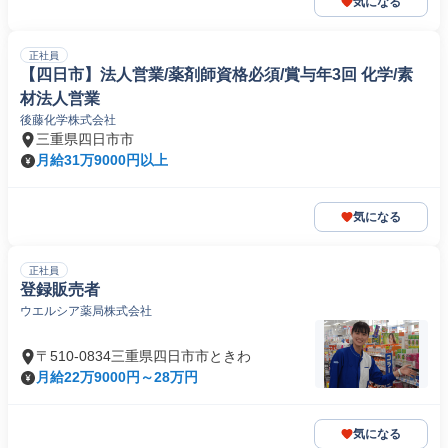
気になる
正社員
【四日市】法人営業/薬剤師資格必須/賞与年3回 化学/素
材法人営業
後藤化学株式会社
三重県四日市市
月給31万9000円以上
気になる
正社員
登録販売者
ウエルシア薬局株式会社
〒510-0834三重県四日市市ときわ
月給22万9000円～28万円
気になる