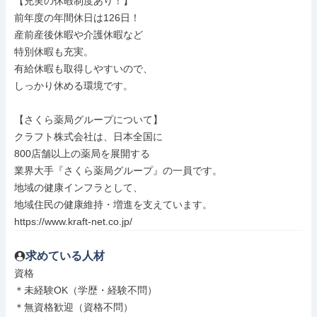
【充実の休暇制度あり！】

前年度の年間休日は126日！

産前産後休暇や介護休暇など

特別休暇も充実。

有給休暇も取得しやすいので、

しっかり休める環境です。

【さくら薬局グループについて】

クラフト株式会社は、日本全国に

800店舗以上の薬局を展開する

業界大手『さくら薬局グループ』の一員です。

地域の健康インフラとして、

地域住民の健康維持・増進を支えています。

https://www.kraft-net.co.jp/
求めている人材
資格

＊未経験OK（学歴・経験不問）

＊無資格歓迎（資格不問）
