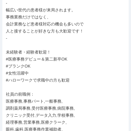
-

幅広い世代の患者様が来局されます。

事務業務だけではなく、

会計業務など患者様対応の機会も多いので

人と接することが好きな方も大歓迎です！

-

未経験者・経験者歓迎！

#医療事務デビュー＆第二新卒OK

#ブランクOK

#女性活躍中

#ハローワークで求職中の方も歓迎

社員の前職例：

医療事務,事務パート,一般事務,

調剤薬局事務,受付医療事務,病院事務,

クリニック受付,データ入力,学校事務,

経理事務,営業事務,医療クラーク,

眼科,歯科,医療事務作業補助者,
