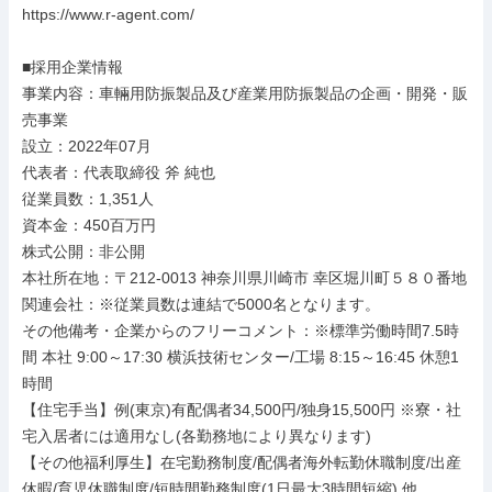
https://www.r-agent.com/

■採用企業情報

事業内容：車輛用防振製品及び産業用防振製品の企画・開発・販
売事業

設立：2022年07月

代表者：代表取締役 斧 純也

従業員数：1,351人

資本金：450百万円

株式公開：非公開

本社所在地：〒212-0013 神奈川県川崎市 幸区堀川町５８０番地

関連会社：※従業員数は連結で5000名となります。

その他備考・企業からのフリーコメント：※標準労働時間7.5時
間 本社 9:00～17:30 横浜技術センター/工場 8:15～16:45 休憩1
時間

【住宅手当】例(東京)有配偶者34,500円/独身15,500円 ※寮・社
宅入居者には適用なし(各勤務地により異なります)

【その他福利厚生】在宅勤務制度/配偶者海外転勤休職制度/出産
休暇/育児休職制度/短時間勤務制度(1日最大3時間短縮) 他
