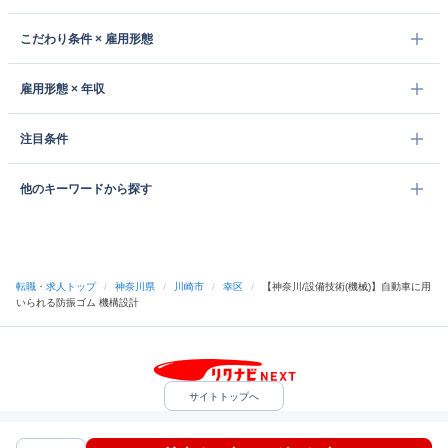
こだわり条件 × 雇用形態
雇用形態 × 年収
注目条件
他のキーワードから探す
転職・求人トップ
/
神奈川県
/
川崎市
/
幸区
/
【神奈川/設備技術(機械)】自動車に用
いられる防振ゴム 機構設計
サイトトップへ
中途採用をご検討の企業様
利用規約・プライバシーポリシー
サイトマップ