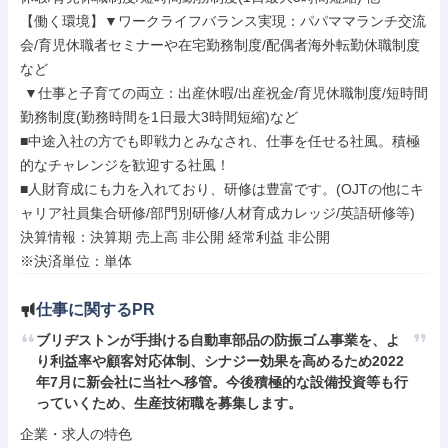
【働く環境】▼ワークライフバランス実現：パパママランチ交流
会/育児休職者セミナーや在宅勤務制度/配偶者海外転勤休職制度
など

 ▼仕事と子育ての両立：出産休暇/出産祝金/育児休職制度/短時間
勤務制度(勤務時間を1日最大3時間短縮)など

■中途入社の方でも即戦力とみなされ、仕事を任せる社風。積極
的なチャレンジを歓迎する社風！

■人財育成にも力を入れており、研修は豊富です。(OJTの他にキ
ャリア社員集合研修/部門別研修/人材育成カレッジ/英語研修等)

決算情報：決算期 売上高 非公開 経常利益 非公開

※決済単位：単体
仕事に関するPR
ブリヂストンが手掛ける自動車部品の防振ゴム事業を、よ
り利益率や顧客対応体制、シナジー効果を高めるため2022
年7月に新会社に当社へ移管。今後積極的な設備投資等も行
っていくため、生産技術職を募集します。
企業・求人の特色
