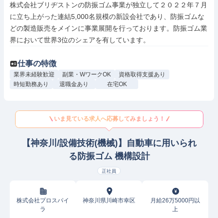
株式会社ブリヂストンの防振ゴム事業が独立して２０２２年７月
に立ち上がった連結5,000名規模の新設会社であり、防振ゴムな
どの製造販売をメインに事業展開を行っております。防振ゴム業
界において世界3位のシェアを有しています。
仕事の特徴
業界未経験歓迎
副業・WワークOK
資格取得支援あり
時短勤務あり
退職金あり
在宅OK
いま見ている求人へ応募してみましょう！
【神奈川/設備技術(機械)】自動車に用いられ
る防振ゴム 機構設計
正社員
株式会社プロスパイ
神奈川県川崎市幸区
月給26万5000円以
ラ
上