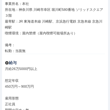
事業所名：本社

所在地：神奈川県 川崎市幸区 堀川町580番地 ソリッドスクエア
３階

最寄駅：JR 東海道本線 川崎駅、京浜急行電鉄 京急本線 京急川
崎駅

喫煙環境：屋内禁煙（屋内喫煙可能場所あり）

備考：

転勤：当面無
給与
月給26万5000円以上

想定年収

450万円～900万円

雇用形態

正社員
