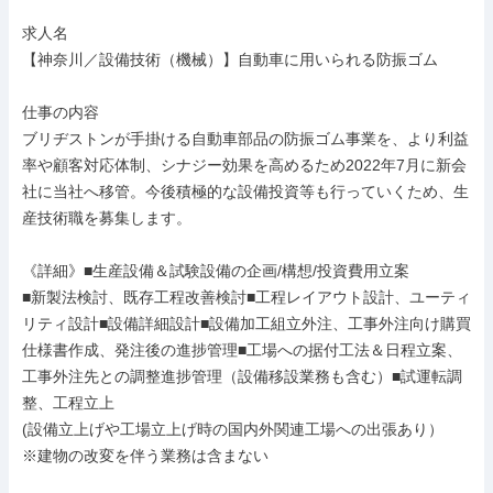
求人名

【神奈川／設備技術（機械）】自動車に用いられる防振ゴム

仕事の内容

ブリヂストンが手掛ける自動車部品の防振ゴム事業を、より利益
率や顧客対応体制、シナジー効果を高めるため2022年7月に新会
社に当社へ移管。今後積極的な設備投資等も行っていくため、生
産技術職を募集します。

《詳細》■生産設備＆試験設備の企画/構想/投資費用立案

■新製法検討、既存工程改善検討■工程レイアウト設計、ユーティ
リティ設計■設備詳細設計■設備加工組立外注、工事外注向け購買
仕様書作成、発注後の進捗管理■工場への据付工法＆日程立案、
工事外注先との調整進捗管理（設備移設業務も含む）■試運転調
整、工程立上

(設備立上げや工場立上げ時の国内外関連工場への出張あり）

※建物の改変を伴う業務は含まない
