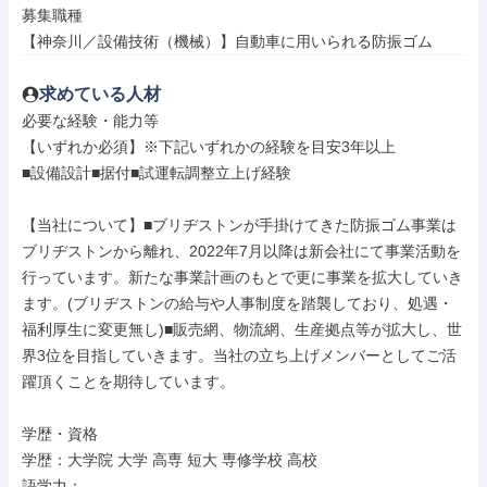
募集職種

【神奈川／設備技術（機械）】自動車に用いられる防振ゴム
求めている人材
必要な経験・能力等

【いずれか必須】※下記いずれかの経験を目安3年以上

■設備設計■据付■試運転調整立上げ経験

【当社について】■ブリヂストンが手掛けてきた防振ゴム事業は
ブリヂストンから離れ、2022年7月以降は新会社にて事業活動を
行っています。新たな事業計画のもとで更に事業を拡大していき
ます。(ブリヂストンの給与や人事制度を踏襲しており、処遇・
福利厚生に変更無し)■販売網、物流網、生産拠点等が拡大し、世
界3位を目指していきます。当社の立ち上げメンバーとしてご活
躍頂くことを期待しています。

学歴・資格

学歴：大学院 大学 高専 短大 専修学校 高校

語学力：
