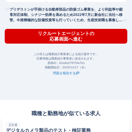
ブリヂストンが手掛ける自動車部品の防振ゴム事業を、より利益率や顧
客対応体制、シナジー効果を高めるため2022年7月に新会社に当社へ移
管。今後積極的な設備投資等も行っていくため、生産技術職を募集しま
す。
リクルートエージェントの
応募画面へ進む
この求人は職業紹介事業者による紹介案件です。
応募情報は職業紹介事業者に送信されます。
原稿ID：
62a8d27ff75fa7b1
掲載開始日：
2025/12/17（水）
問題を報告する
職種と勤務地が似ている求人
正社員
デジタルカメラ製品のテスト・検証業務