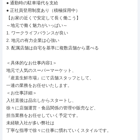
● 通勤時の駐車場代を支給

● 正社員登用制度あり（積極採用中）

【お家の近くで安定して長く働こう】

～地元で働く魅力がいっぱい～

1. ワークライフバランスが良い

2. 地元の有力企業は心強い

3. 配属店舗は自宅を基準に複数店舗から選べる

＜具体的なお仕事内容1＞

地元で人気のスーパーマーケット、

『産直生鮮市場』にて店舗スタッフとして、

一連の業務をお任せいたします。

＜お仕事詳細＞

入社直後は品出しからスタートし、

徐々に店舗運営・食品関係の管理や販売など、

担当業務をお任せしていく予定です。

未経験入社が多い弊社は

丁寧な指導で徐々に仕事に慣れていくスタイルです。
