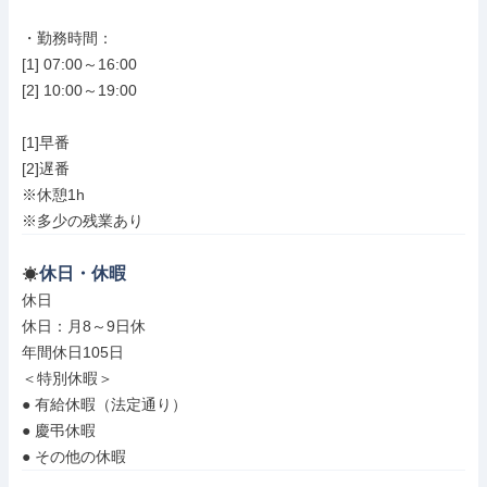
・勤務時間：

[1] 07:00～16:00

[2] 10:00～19:00

[1]早番

[2]遅番

※休憩1h

※多少の残業あり
休日・休暇
休日

休日：月8～9日休

年間休日105日

＜特別休暇＞

● 有給休暇（法定通り）

● 慶弔休暇

● その他の休暇