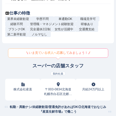
仕事の特徴
業界未経験歓迎
学歴不問
車通勤OK
職場見学可
経験不問
管理職・マネジメント経験歓迎
研修あり
ブランクOK
完全週休2日制
女性が活躍中
交通費支給
第二新卒歓迎
ノルマなし
いま見ている求人へ応募してみましょう！
スーパーの店舗スタッフ
契約社員
株式会社産直
〒003-0834北海道
月給24万円以上
札幌市白石区北郷四
条
転勤・異動ナシ/未経験歓迎/普通免許があればOK◎北海道でおなじみ
『産直生鮮市場』で働こう