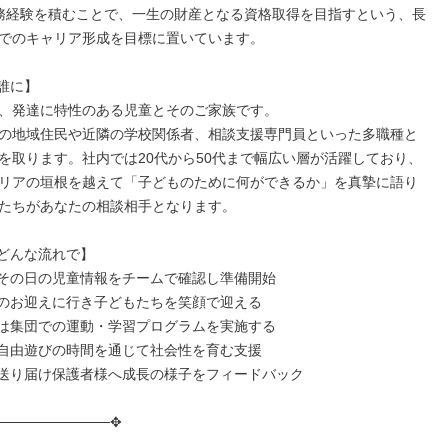
務経験を積むことで、一生の財産となる資格取得を目指すという、長
でのキャリア形成を目標に置いています。

誰に】

、発達に特性のある児童とそのご家族です。

の地域住民や近隣の学校関係者、相談支援専門員といった多職種と
を取ります。社内では20代から50代まで幅広い層が活躍しており、
リアの垣根を越えて「子どものために何ができるか」を真摯に語り
たちがあなたの相談相手となります。

どんな流れで】

にその日の児童情報をチームで確認し準備開始

へのお迎えに行き子どもたちを笑顔で迎える

たは集団での運動・学習プログラムを実施する

や自由遊びの時間を通じて社会性を育む支援

へ送り届け保護者様へ成長の様子をフィードバック

───────────✥
