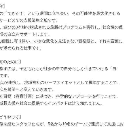
】

の「できた！」という瞬間に立ち会い、その可能性を最大化させる
サービスでの支援業務全般です。

、遊びの3本柱で構成される最新のプログラムを実行し、社会性の獲
慣の自立をサポートします。

の個性に寄り添い、小さな変化を見逃さない観察眼と、それを言葉に
が求められる仕事です。

何のために】

指すのは、子どもたちが社会の中で自分らしく生きていける「自
です。

拠点が連携し、地域福祉のセーフティネットとして機能することで、
安を希望へと変えていきます。

た目標（療育計画）に基づき、科学的なアプローチを行うことで、
成長支援を社会に提供するインパクトは計り知れません。

どうやって】

修を経たスタッフたちが、5名から10名のチームで連携して支援にあ