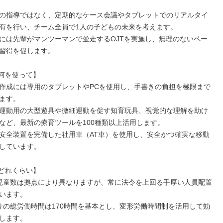
の指導ではなく、定期的なケース会議やタブレットでのリアルタイ
有を行い、チーム全員で1人の子どもの未来を考えます。

には先輩がマンツーマンで並走するOJTを実施し、無理のないペー
習得を促します。

何を使って】

作成には専用のタブレットやPCを使用し、手書きの負担を極限まで
ます。

運動用の大型遊具や微細運動を促す知育玩具、視覚的な理解を助け
など、最新の療育ツールを100種類以上活用します。

安全装置を完備した社用車（AT車）を使用し、安全かつ確実な移動
しています。

どれくらい】

児童数は拠点により異なりますが、常に法令を上回る手厚い人員配置
います。

りの総労働時間は170時間を基本とし、変形労働時間制を活用して効
します。
