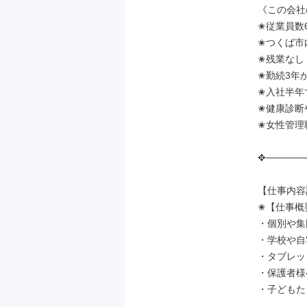
《この会社の
✬従業員数
✬つくば市
✬残業なし
✬勤続3年
✬入社半年
✬健康診断
✬女性管理
✥──────
【仕事内容
✬【仕事概要
・個別や集
・学校や自
・タブレッ
・保護者様
・子どもた