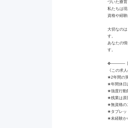
づいた療育
私たちは現
資格や経験
大切なのは
す。

あなたの情
す。

✥─────【
《この求人の
✬2年間の
✬年間休日は
✬強度行動
✬残業は原
✬無資格の
✬タブレッ
✬未経験か