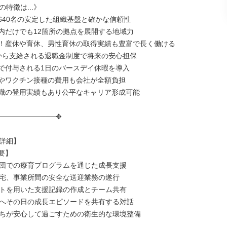
特徴は...》

640名の安定した組織基盤と確かな信頼性

内だけでも12箇所の拠点を展開する地域力

！産休や育休、男性育休の取得実績も豊富で長く働ける

から支給される退職金制度で将来の安心担保

で付与される1日のバースデイ休暇を導入

やワクチン接種の費用も会社が全額負担

職の登用実績もあり公平なキャリア形成可能

───────────✥

詳細】

】

団での療育プログラムを通じた成長支援

宅、事業所間の安全な送迎業務の遂行

トを用いた支援記録の作成とチーム共有

へその日の成長エピソードを共有する対話

ちが安心して過ごすための衛生的な環境整備
