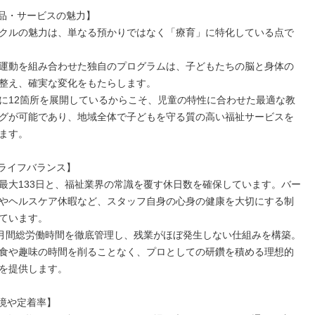
品・サービスの魅力】

クルの魅力は、単なる預かりではなく「療育」に特化している点で
運動を組み合わせた独自のプログラムは、子どもたちの脳と身体の
整え、確実な変化をもたらします。

に12箇所を展開しているからこそ、児童の特性に合わせた最適な教
グが可能であり、地域全体で子どもを守る質の高い福祉サービスを
ます。

ライフバランス】

最大133日と、福祉業界の常識を覆す休日数を確保しています。バー
やヘルスケア休暇など、スタッフ自身の心身の健康を大切にする制
ています。

の月間総労働時間を徹底管理し、残業がほぼ発生しない仕組みを構築。

食や趣味の時間を削ることなく、プロとしての研鑽を積める理想的
を提供します。

境や定着率】
