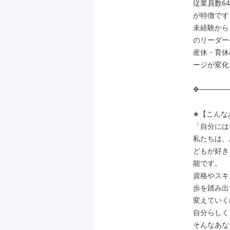
従業員数6
が特徴です。
未経験から
のリーダー
産休・育休
ージが変化
✥──────
✬【こんな
「自分には
私たちは、
どもが好き
能です。

資格やスキ
歩を踏み出
変えていく
自分らしく
そんなあな