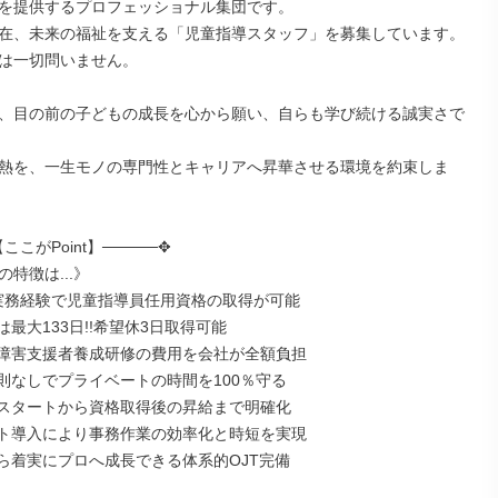
を提供するプロフェッショナル集団です。

在、未来の福祉を支える「児童指導スタッフ」を募集しています。
は一切問いません。

、目の前の子どもの成長を心から願い、自らも学び続ける誠実さで
熱を、一生モノの専門性とキャリアへ昇華させる環境を約束しま
ここがPoint】─────✥

特徴は...》

実務経験で児童指導員任用資格の取得が可能

最大133日!!希望休3日取得可能

障害支援者養成研修の費用を会社が全額負担

則なしでプライベートの時間を100％守る

スタートから資格取得後の昇給まで明確化

ト導入により事務作業の効率化と時短を実現

ら着実にプロへ成長できる体系的OJT完備
