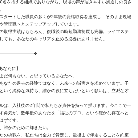
40名を抱える組織でありながら、現場の声が届きやすい風通しの良さ


スタートした職員の多くが2年後の資格取得を達成し、そのまま現場
や管理職へとステップアップしています。

の取得実績はもちろん、復職後の時短勤務制度も完備。ライフステ
しても、あなたのキャリアを止める必要はありません。

───────────✥

あなたに】

まだ何もない」と思っているあなたへ。

あなたの過去の経験ではなく、未来への誠実さを求めています。子
という純粋な気持ち、誰かの役に立ちたいという願いは、立派な才
ルは、入社後の2年間で私たちが責任を持って授けます。今ここで一
す勇気が、数年後のあなたを「福祉のプロ」という確かな存在へと
はずです。

、誰かのために輝きたい。

たの挑戦を、私たちは全力で肯定し、最後まで伴走することを約束