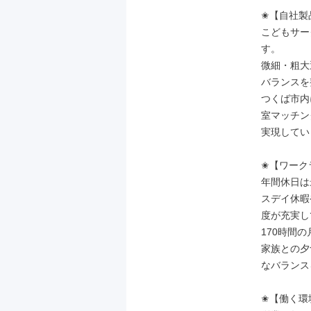
✬【自社製
こどもサー
す。

微細・粗大
バランスを
つくば市内
室マッチン
実現してい
✬【ワーク
年間休日は
スデイ休暇
度が充実し
170時間
家族との夕
なバランス
✬【働く環