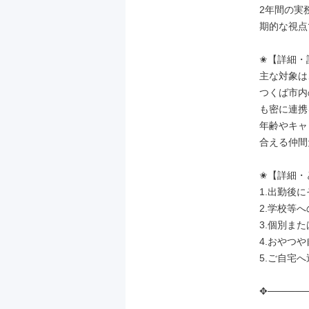
2年間の実
期的な視点
✬【詳細・
主な対象は
つくば市内
も密に連携
年齢やキャ
合える仲間
✬【詳細・
1.出勤後
2.学校等
3.個別ま
4.おやつ
5.ご自宅
✥──────