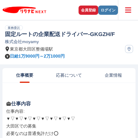
会員登録
ログイン
業務委託
固定ルートの企業配送ドライバー-GKGZH/F
株式会社moyamy
東京都大田区整備場駅
日給1万9000円～2万1000円
仕事概要
応募について
企業情報
仕事内容
仕事内容: 

▼▽▼▽▼▽▼▽▼▽▼▽▼▽▼▽

大田区での募集

必要なのは普通免許だけ⭕️
