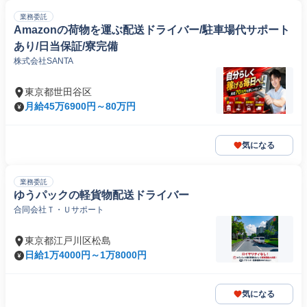
業務委託
Amazonの荷物を運ぶ配送ドライバー/駐車場代サポート
あり/日当保証/寮完備
株式会社SANTA
東京都世田谷区
月給45万6900円～80万円
気になる
業務委託
ゆうパックの軽貨物配送ドライバー
合同会社Ｔ・Ｕサポート
東京都江戸川区松島
日給1万4000円～1万8000円
気になる