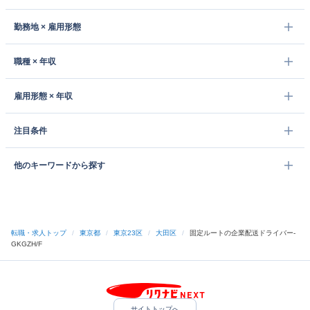
勤務地 × 雇用形態
職種 × 年収
雇用形態 × 年収
注目条件
他のキーワードから探す
転職・求人トップ
/
東京都
/
東京23区
/
大田区
/
固定ルートの企業配送ドライバー-
GKGZH/F
サイトトップへ