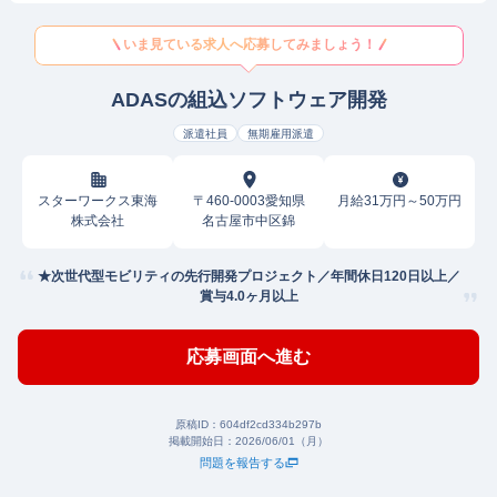
いま見ている求人へ応募してみましょう！
ADASの組込ソフトウェア開発
派遣社員
無期雇用派遣
スターワークス東海
〒460-0003愛知県
月給31万円～50万円
株式会社
名古屋市中区錦
★次世代型モビリティの先行開発プロジェクト／年間休日120日以上／
賞与4.0ヶ月以上
応募画面へ進む
原稿ID：
604df2cd334b297b
掲載開始日：
2026/06/01（月）
問題を報告する