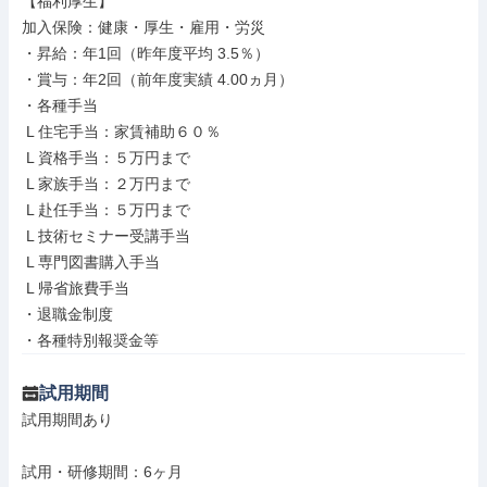
【福利厚生】

加入保険：健康・厚生・雇用・労災

・昇給：年1回（昨年度平均 3.5％）

・賞与：年2回（前年度実績 4.00ヵ月）

・各種手当

 L 住宅手当：家賃補助６０％

 L 資格手当：５万円まで

 L 家族手当：２万円まで

 L 赴任手当：５万円まで

 L 技術セミナー受講手当

 L 専門図書購入手当

 L 帰省旅費手当

・退職金制度

・各種特別報奨金等
試用期間
試用期間あり

試用・研修期間：6ヶ月
