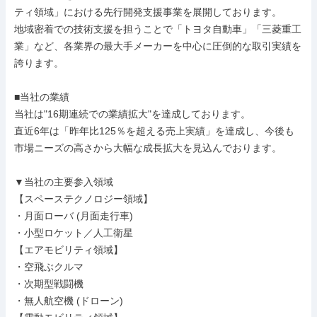
ティ領域」における先行開発支援事業を展開しております。

地域密着での技術支援を担うことで「トヨタ自動車」「三菱重工
業」など、各業界の最大手メーカーを中心に圧倒的な取引実績を
誇ります。

■当社の業績

当社は"16期連続での業績拡大"を達成しております。

直近6年は「昨年比125％を超える売上実績」を達成し、今後も
市場ニーズの高さから大幅な成長拡大を見込んでおります。

▼当社の主要参入領域

【スペーステクノロジー領域】

・月面ローバ (月面走行車)

・小型ロケット／人工衛星

【エアモビリティ領域】

・空飛ぶクルマ

・次期型戦闘機

・無人航空機 (ドローン)
