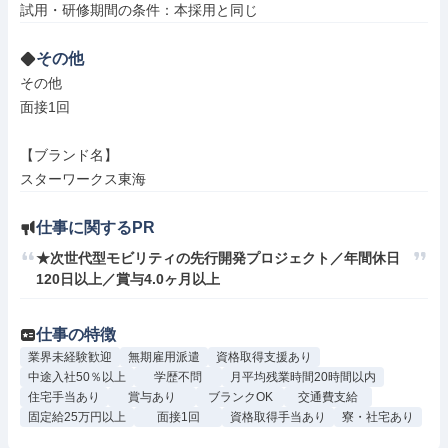
その他
その他

面接1回

【ブランド名】

スターワークス東海
仕事に関するPR
★次世代型モビリティの先行開発プロジェクト／年間休日
120日以上／賞与4.0ヶ月以上
仕事の特徴
業界未経験歓迎
無期雇用派遣
資格取得支援あり
中途入社50％以上
学歴不問
月平均残業時間20時間以内
住宅手当あり
賞与あり
ブランクOK
交通費支給
固定給25万円以上
面接1回
資格取得手当あり
寮・社宅あり