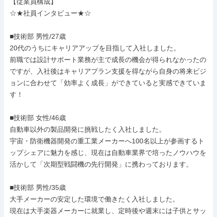
【従業員構成】

☆★社員インタビュー★☆

■技術部 男性/27歳

20代のうちにキャリアアップを目指して入社しました。

前職では設計サポート業務が主で成長の機会が得られなかったの
ですが、入社後はキャリアプラン支援を得ながら自身の将来ビジ
ョンに合わせて「効率よく成長」ができていると実感できていま
す！

■技術部 女性/46歳

自動車以外の製品開発に挑戦したく入社しました。

宇宙・防衛機器開発の重工業メーカーへ100名以上が参画するト
ップシェアに魅力を感じ、現在は自動車業界で培ったノウハウを
活かして「次期型戦闘機の先行開発」に携わっております。

■技術部 男性/35歳

大手メーカーの安定した環境で働きたく入社しました。

現在は大手楽器メーカーに就業し、定時後や週末には子供とサッ