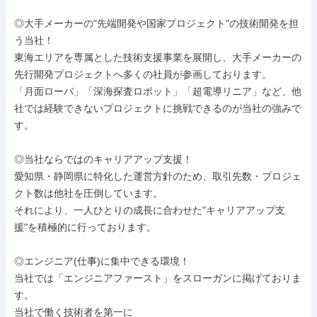
◎大手メーカーの"先端開発や国家プロジェクト"の技術開発を担
う当社！

東海エリアを専属とした技術支援事業を展開し、大手メーカーの
先行開発プロジェクトへ多くの社員が参画しております。

「月面ローバ」「深海探査ロボット」「超電導リニア」など、他
社では経験できないプロジェクトに挑戦できるのが当社の強みで
す。

◎当社ならではのキャリアアップ支援！

愛知県・静岡県に特化した運営方針のため、取引先数・プロジェ
クト数は他社を圧倒しています。

それにより、一人ひとりの成長に合わせた"キャリアアップ支
援"を積極的に行っております。

◎エンジニア(仕事)に集中できる環境！

当社では「エンジニアファースト」をスローガンに掲げておりま
す。

当社で働く技術者を第一に
