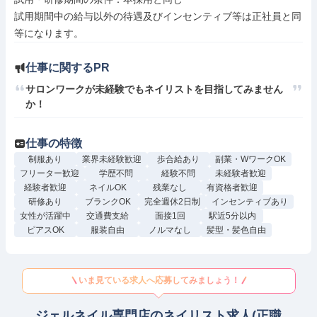
試用期間中の給与以外の待遇及びインセンティブ等は正社員と同
仕事に関するPR
サロンワークが未経験でもネイリストを目指してみません
か！
仕事の特徴
制服あり
業界未経験歓迎
歩合給あり
副業・WワークOK
フリーター歓迎
学歴不問
経験不問
未経験者歓迎
経験者歓迎
ネイルOK
残業なし
有資格者歓迎
研修あり
ブランクOK
完全週休2日制
インセンティブあり
女性が活躍中
交通費支給
面接1回
駅近5分以内
ピアスOK
服装自由
ノルマなし
髪型・髪色自由
いま見ている求人へ応募してみましょう！
ジェルネイル専門店のネイリスト求人(正職