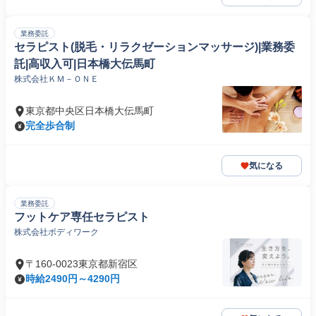
業務委託
セラピスト(脱毛・リラクゼーションマッサージ)|業務委
託|高収入可|日本橋大伝馬町
株式会社ＫＭ－ＯＮＥ
東京都中央区日本橋大伝馬町
完全歩合制
気になる
業務委託
フットケア専任セラピスト
株式会社ボディワーク
〒160-0023東京都新宿区
時給2490円～4290円