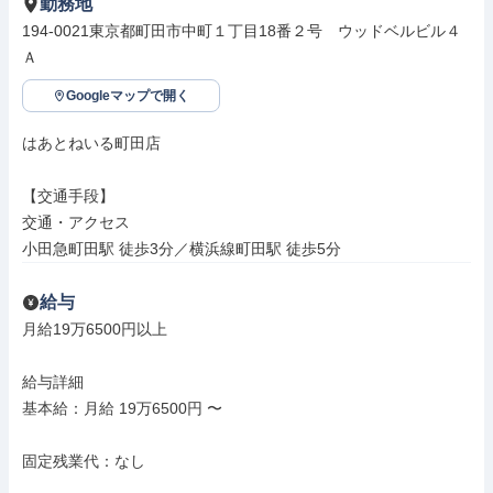
勤務地
194-0021東京都町田市中町１丁目18番２号　ウッドベルビル４
Ａ
Googleマップで開く
はあとねいる町田店

【交通手段】

交通・アクセス

小田急町田駅 徒歩3分／横浜線町田駅 徒歩5分
給与
月給19万6500円以上

給与詳細

基本給：月給 19万6500円 〜

固定残業代：なし
