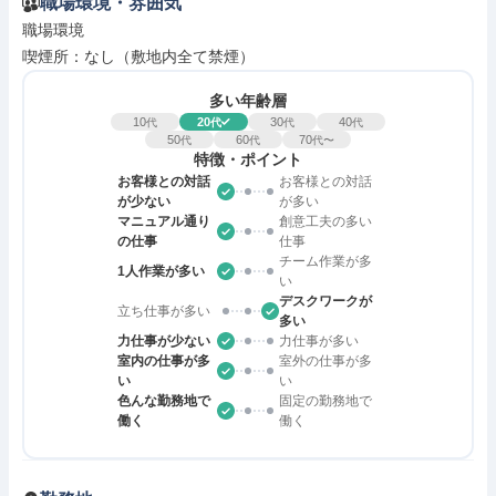
職場環境・雰囲気
職場環境

喫煙所：なし（敷地内全て禁煙）
多い年齢層
10
20
30
40
代
代
代
代
50
60
70
代
代
代〜
特徴・ポイント
お客様との対話
お客様との対話
が少ない
が多い
マニュアル通り
創意工夫の多い
の仕事
仕事
チーム作業が多
1人作業が多い
い
デスクワークが
立ち仕事が多い
多い
力仕事が少ない
力仕事が多い
室内の仕事が多
室外の仕事が多
い
い
色んな勤務地で
固定の勤務地で
働く
働く