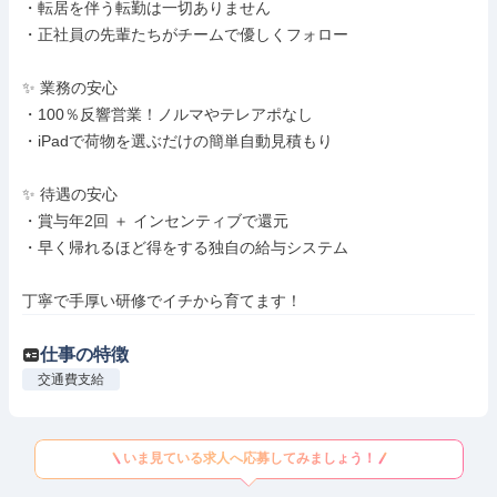
・転居を伴う転勤は一切ありません

・正社員の先輩たちがチームで優しくフォロー

✨ 業務の安心

・100％反響営業！ノルマやテレアポなし

・iPadで荷物を選ぶだけの簡単自動見積もり

✨ 待遇の安心

・賞与年2回 ＋ インセンティブで還元

・早く帰れるほど得をする独自の給与システム

丁寧で手厚い研修でイチから育てます！
仕事の特徴
交通費支給
いま見ている求人へ応募してみましょう！