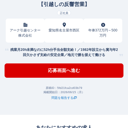
【引越しの反響営業】
正社員
アーク引越センター
愛知県名古屋市西区
年俸372万円～500
株式会社
万円
残業月20h未満なのに52h分手当全額支給！／1982年設立から賞与年2
回欠かさず支給の安定企業／地元で腰を据えて働ける
応募画面へ進む
原稿ID：
5fd21fca2cd03b79
掲載開始日：
2026/06/15（月）
問題を報告する
あなたにおすすめの求人