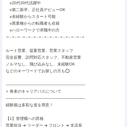
　✊️20代30代活躍中

　✊️第二新卒、正社員デビューOK

　✊️未経験からスタート可能

　✊️異業種からの転職者も在籍

　✊️ハローワークで求職中の方

＝-＝-＝-＝-＝-＝-＝-＝-＝-＝-＝-＝-＝-＝-＝

ルート営業、提案営業、営業スタッフ

完全反響、訪問対応スタッフ、不動産営業

ノルマなし、飛び込みなし、未経験OK

などのキーワードでお探しの方も⭕️

――――――――――――――――――――

⭐ 将来のキャリアパスについて

――――――――――――――――――――

経験後は多彩な道を用意！

【1】管理職への昇格

営業担当 ➔ リーダー ➔ フロント ➔ 支店長
