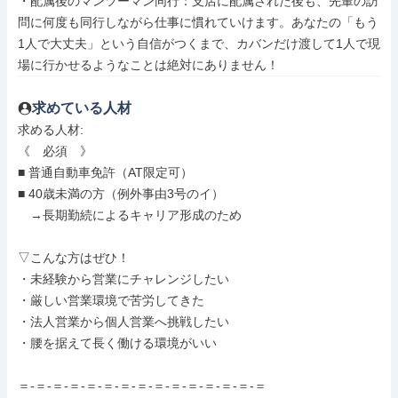
・配属後のマンツーマン同行：支店に配属された後も、先輩の訪
問に何度も同行しながら仕事に慣れていけます。あなたの「もう
1人で大丈夫」という自信がつくまで、カバンだけ渡して1人で現
場に行かせるようなことは絶対にありません！
求めている人材
求める人材: 

《　必須　》

■ 普通自動車免許（AT限定可）

■ 40歳未満の方（例外事由3号のイ）

　→長期勤続によるキャリア形成のため

▽こんな方はぜひ！

・未経験から営業にチャレンジしたい

・厳しい営業環境で苦労してきた

・法人営業から個人営業へ挑戦したい

・腰を据えて長く働ける環境がいい

＝-＝-＝-＝-＝-＝-＝-＝-＝-＝-＝-＝-＝-＝-＝
