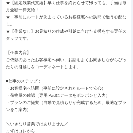
★【固定残業代支給】早く仕事を終わらせて帰っても、手当は毎
月全額一律支給！

★　事前にルートが決まっているお客様宅への訪問で迷う心配な
し。

★【作業なし】お見積りの作成や引越に向けた支援をする専任ス
タッフです。

【仕事内容】

ご依頼のあったお客様宅へ伺い、お話をよくお聞きしながらぴっ
たりの引越しをコーディネートします。

■仕事のステップ：

・お客様宅へ訪問（事前に設定されたルートで安心）

・荷物量の確認（専用iPadにデータをポンポンと入力）

・プランのご提案（自動で見積もりが完成するため、最適なプラ
ンをご案内）

＼いきなり営業ではありません／

まずはコレから↓
