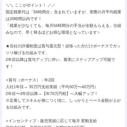
＼＼ ここがポイント！ ／／

固定残業代は「56時間分」含まれていますが、実際の月平均残業
は20時間以内です！

「残業が少なくても、毎月56時間分の手当が全額もらえる」仕組
みなので、早く帰るほどお得な環境となっています✨

★当社の評価制度は賞与還元型！頑張った分だけボーナスでガッ
ツリ稼げる仕組みです。

2年目以降は賞与アップに伴い、着実にステップアップ可能で
す！

⭐賞与（ボーナス）：年2回

入社1年目→ 35万円支給実績（平均30万〜40万円）

2年目〜3年目以降→【年70万円程】へ大幅アップ！

※定着してスキルが身につく頃に、しっかりとベース金額が上が
る仕組みです。

⭐インセンティブ：販売実績に応じて毎月 変動支給
