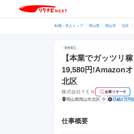
転職・求人トップ
/
岡山県
/
岡山市
/
北区
/
業務委託
【本業でガッツリ稼
19,580円!Am
北区
株式会社ＹＥＮ
企業リサーチ
岡山県岡山市北区
日給2万円
仕事概要