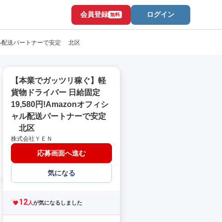
会員登録
ログイン
無料
シャル配送パートナーで安定 北区
【本業でガッツリ稼ぐ】軽
貨物ドライバー 日給固定
19,580円!Amazonオフィシ
ャル配送パートナーで安定
北区
株式会社ＹＥＮ
応募画面へ進む
気になる
12
人
が気になるしました