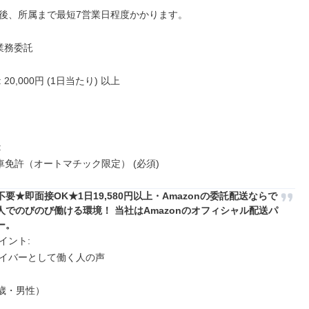
後、所属まで最短7営業日程度かかります。

業務委託

20,000円 (1日当たり) 以上



動車免許（オートマチック限定） (必須)
要★即面接OK★1日19,580円以上・Amazonの委託配送ならで
人でのびのび働ける環境！ 当社はAmazonのオフィシャル配送パ
ー。
ント: 

イバーとして働く人の声

歳・男性）
