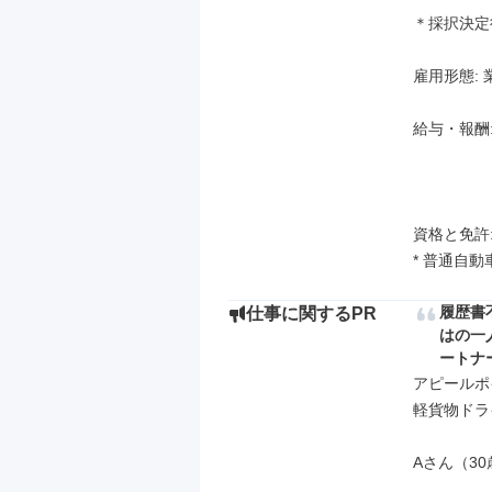
＊採択決定
雇用形態: 
給与・報酬: 
資格と免許:
* 普通自
履歴書不
仕事に関するPR
はの一
ートナ
アピールポイ
軽貨物ドラ
Aさん（30