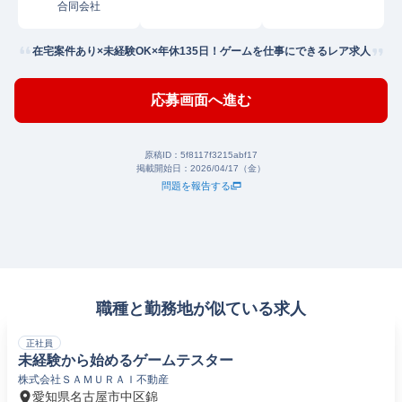
合同会社
在宅案件あり×未経験OK×年休135日！ゲームを仕事にできるレア求人
応募画面へ進む
原稿ID：
5f8117f3215abf17
掲載開始日：
2026/04/17（金）
問題を報告する
職種と勤務地が似ている求人
正社員
未経験から始めるゲームテスター
株式会社ＳＡＭＵＲＡＩ不動産
愛知県名古屋市中区錦