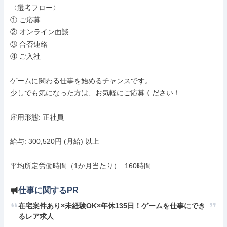
〈選考フロー〉

① ご応募

② オンライン面談

③ 合否連絡

④ ご入社

ゲームに関わる仕事を始めるチャンスです。

少しでも気になった方は、お気軽にご応募ください！

雇用形態: 正社員

給与: 300,520円 (月給) 以上

平均所定労働時間（1か月当たり）: 160時間
仕事に関するPR
在宅案件あり×未経験OK×年休135日！ゲームを仕事にでき
るレア求人