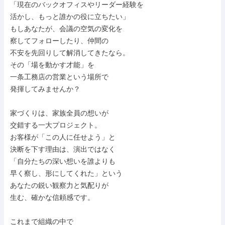
「現在のバックオフィスやリーダー経験を

活かし、もっと誰かの役に立ちたい」

もしあなたが、会議の空気の変化を

察してフォローしたり、仲間の

不安を先回りして解消してきたなら。

その「場を動かす才能」を

一条工務店の営業という場所で

発揮してみませんか？

家づくりは、家族全員の想いが

交錯する一大プロジェクト。

お客様が「この人に任せよう」と

決断を下す理由は、演出ではなく

「自分たちの深い想いを誰よりも

早く察し、形にしてくれた」という

あなたの鋭い観察力と気配りが

生む、確かな信頼感です。

これまで組織の中で
