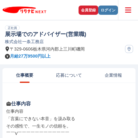
会員登録
ログイン
正社員
展示場でのアドバイザー(営業職)
株式会社一条工務店
〒329-0606栃木県河内郡上三川町磯岡
月給27万9500円以上
仕事概要
応募について
企業情報
仕事内容
仕事内容

「言葉にできない本音」を汲み取る

その感性で、一生モノの信頼を。

￣￣V￣￣￣￣￣￣￣￣￣￣￣￣
