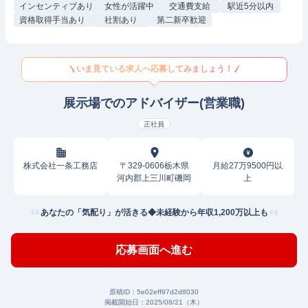
インセンティブあり
女性が活躍中
交通費支給
駅近5分以内
資格取得手当あり
社割あり
第二新卒歓迎
いま見ている求人へ応募してみましょう！
展示場でのアドバイザー(営業職)
正社員
株式会社一条工務店
〒329-0606栃木県
月給27万9500円以
河内郡上三川町磯岡
上
あなたの「気配り」が活きる◆未経験から年収1,200万以上も
応募画面へ進む
原稿ID：
5e02eff97d2d8030
掲載開始日：
2025/08/21（木）