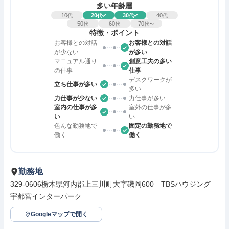
多い年齢層
10
20
30
40
代
代
代
代
50
60
70
代
代
代〜
特徴・ポイント
お客様との対話
お客様との対話
が少ない
が多い
マニュアル通り
創意工夫の多い
の仕事
仕事
デスクワークが
立ち仕事が多い
多い
力仕事が少ない
力仕事が多い
室内の仕事が多
室外の仕事が多
い
い
色んな勤務地で
固定の勤務地で
働く
働く
勤務地
329-0606栃木県河内郡上三川町大字磯岡600　TBSハウジング　
宇都宮インターパーク
Googleマップで開く