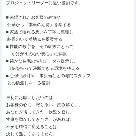
プロジェクトリーダーに近い役割です。

■ 来場されたお客様の表情や

 仕草から「本当の期待」を察する

■ 家族で揺れる想いを丁寧に整理し

 納得のいく着地点を提案する

■ 性能の数字を、その家族にとって

 「かけがえのない安心」に翻訳

■ 確かな住宅の性能データを提示し、

 自信を持って決断できる環境を整える

■ 心強い設計や工事担当などの専門スタッフ

 との橋渡しをする役割

最初にお願いしたいのは、

お客様の心に「寄り添い、読み解く」。

あなたが培ってきた「状況を察し、

物事を動かしてきた力」があれば、

不安を確信に変えることは

決して難しくありません。
