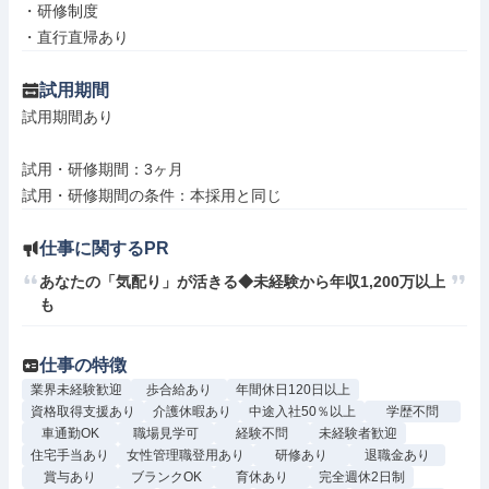
・研修制度

・直行直帰あり
試用期間
試用期間あり

試用・研修期間：3ヶ月

仕事に関するPR
あなたの「気配り」が活きる◆未経験から年収1,200万以上
も
仕事の特徴
業界未経験歓迎
歩合給あり
年間休日120日以上
資格取得支援あり
介護休暇あり
中途入社50％以上
学歴不問
車通勤OK
職場見学可
経験不問
未経験者歓迎
住宅手当あり
女性管理職登用あり
研修あり
退職金あり
賞与あり
ブランクOK
育休あり
完全週休2日制