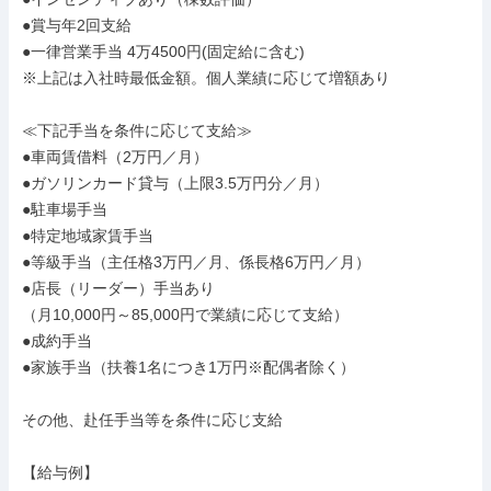
●賞与年2回支給

●一律営業手当 4万4500円(固定給に含む)

※上記は入社時最低金額。個人業績に応じて増額あり

≪下記手当を条件に応じて支給≫

●車両賃借料（2万円／月）

●ガソリンカード貸与（上限3.5万円分／月）

●駐車場手当

●特定地域家賃手当

●等級手当（主任格3万円／月、係長格6万円／月）

●店長（リーダー）手当あり

（月10,000円～85,000円で業績に応じて支給）

●成約手当

●家族手当（扶養1名につき1万円※配偶者除く）

その他、赴任手当等を条件に応じ支給

【給与例】
