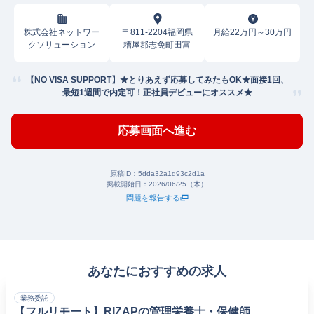
株式会社ネットワー
〒811-2204福岡県
月給22万円～30万円
クソリューション
糟屋郡志免町田富
【NO VISA SUPPORT】★とりあえず応募してみたもOK★面接1回、
最短1週間で内定可！正社員デビューにオススメ★
応募画面へ進む
原稿ID：
5dda32a1d93c2d1a
掲載開始日：
2026/06/25（木）
問題を報告する
あなたにおすすめの求人
業務委託
【フルリモート】RIZAPの管理栄養士・保健師