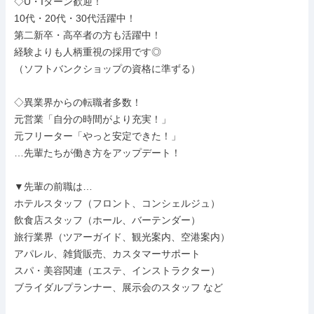
◇U・Iターン歓迎！

10代・20代・30代活躍中！

第二新卒・高卒者の方も活躍中！

経験よりも人柄重視の採用です◎

（ソフトバンクショップの資格に準ずる）

◇異業界からの転職者多数！

元営業「自分の時間がより充実！」

元フリーター「やっと安定できた！」

…先輩たちが働き方をアップデート！

▼先輩の前職は…

ホテルスタッフ（フロント、コンシェルジュ）

飲食店スタッフ（ホール、バーテンダー）

旅行業界（ツアーガイド、観光案内、空港案内）

アパレル、雑貨販売、カスタマーサポート

スパ・美容関連（エステ、インストラクター）

ブライダルプランナー、展示会のスタッフ など
