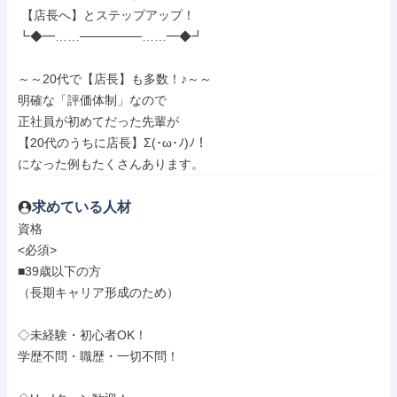
 【店長へ】とステップアップ！

┗◆━……───────……━◆┛

～～20代で【店長】も多数！♪～～

明確な「評価体制」なので

正社員が初めてだった先輩が

【20代のうちに店長】Σ(･ω･ﾉ)ﾉ！

になった例もたくさんあります。
求めている人材
資格

<必須>

■39歳以下の方

（長期キャリア形成のため）

◇未経験・初心者OK！

学歴不問・職歴・一切不問！
