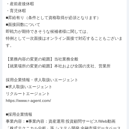
・産前産後休暇

・育児休暇

■昇給有り（条件として資格取得が必須となります）

■面接回数について

即戦力が期待できそうな候補者様に関しては、

特例として一次面接はオンライン面接で対応することもございま
す。

【業務内容の変更の範囲】当社業務全般

【就業場所の変更の範囲】本社および全国の支社、営業所

採用企業情報・求人取扱いエージェント

■求人取扱いエージェント

リクルートエージェント

https://www.r-agent.com/

■採用企業情報

事業内容：■事業内容：資産運用:投資顧問サービス/Web動画
「株式テクニカル分析」等 システム開発:金融市場データベース