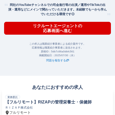
同社のYouTubeチャンネルでの司会進行等の出演／運用やTikTokの出
演・運用などにメインで関わっていただきます。未経験でも一から学ん
でいただける環境です◎
リクルートエージェントの
応募画面へ進む
この求人は職業紹介事業者による紹介案件です。
応募情報は職業紹介事業者に送信されます。
原稿ID：
5db7c66a0dbfc561
掲載開始日：
2025/07/30（水）
問題を報告する
あなたにおすすめの求人
業務委託
【フルリモート】RIZAPの管理栄養士・保健師
ＲＩＺＡＰ株式会社
フルリモート