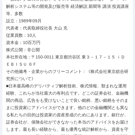
解析システム等の開発及び販売等 経済解説:新聞等 講演:投資講座
等、多数

設立：1989年09月

代表者：代表取締役社長 大山 充

従業員数：10人

資本金：10百万円

株式公開：非公開

本社所在地：〒150-0011 東京都渋谷区 東３－１７－１５ ｉＤ 
ＥＢＩＳＵ ６Ｆ

その他備考・企業からのフリーコメント：《株式会社東京総合研
究所について》

■日本最高峰のデリバティブ解析技術、株式情報、類まれな運用
経験、これらが当社最大の有利点です。どこの証券会社、金融機
関の商品、広告をも受けないことで良い銘柄、悪い銘柄をそのま
まに投資家にアドバイスができます。他のどの金融機関とも異な
る私たちの目的は投資家の資産形成のためにあります。銀行が、
証券会社が、保険会社ができなかった本当のアドバイスをお届け
します。最も長い経験から、最も優秀な統計解析から、資産を守