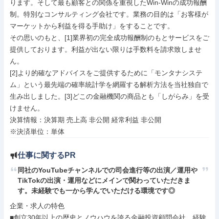
ります。そして最も顧客との関係を重視したWin-Winの成功報酬
制。特別なコンサルティング会社です。業務の目的は「お客様が
マーケットから利益を得る手助け」をすることです。

その思いのもと、[1]業界初の完全成功報酬制のもとサービスをご
提供しております。利益が出ない限りは手数料を請求致しませ
ん。

[2]より的確なアドバイスをご提供するために「モンタナシステ
ム」という最先端の確率統計学を網羅する解析方法を当社独自で
生み出しました。[3]どこの金融機関の商品とも「しがらみ」を受
けません。

決算情報：決算期 売上高 非公開 経常利益 非公開

※決済単位：単体
仕事に関するPR
同社のYouTubeチャンネルでの司会進行等の出演／運用や
TikTokの出演・運用などにメインで関わっていただきま
す。未経験でも一から学んでいただける環境です◎
企業・求人の特色

■創立30年以上の歴史とノウハウを誇る金融投資顧問会社。経験