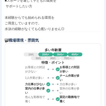
■スポーツを通じて子どもの成長を

 サポートしたい方

未経験からでも始められる環境を

ご用意していますので、

水泳の経験がなくても心配いりません◎
職場環境・雰囲気
多い年齢層
10
20
30
40
代
代
代
代
50
60
70
代
代
代〜
特徴・ポイント
お客様との対話
お客様との対話
が少ない
が多い
チーム作業が多
1人作業が多い
い
力仕事が少ない
力仕事が多い
室内の仕事が多
室外の仕事が多
い
い
色んな勤務地で
固定の勤務地で
働く
働く