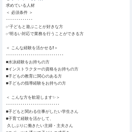
求めている人材

＜ 必須条件 ＞

･････････････

✅子どもと遊ぶことが好きな方

✅明るい対応で業務を行うことができる方

＜ こんな経験を活かせる❗＞

････････････････････････････

■水泳経験をお持ちの方

■インストラクターの資格をお持ちの方

■子どもの教育に関心のある方

■子どもの指導経験をお持ちの方

＜ こんな方を歓迎します✨＞

･･････････････････････････

■子どもと関わる仕事がしたい学生さん

■子育て経験を活かして、

 久しぶりに働きたい主婦・主夫さん
