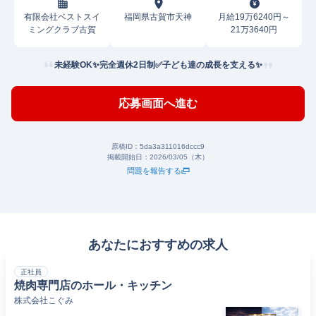
有限会社ベストスイ
福岡県古賀市天神
月給19万6240円～
ミングクラブ古賀
21万3640円
未経験OK✨完全週休2日制✅子ども達の成長を支える✨
応募画面へ進む
原稿ID：
5da3a311016dccc9
掲載開始日：
2026/03/05（木）
問題を報告する
あなたにおすすめの求人
正社員
焼肉専門店のホール・キッチン
株式会社こぐみ