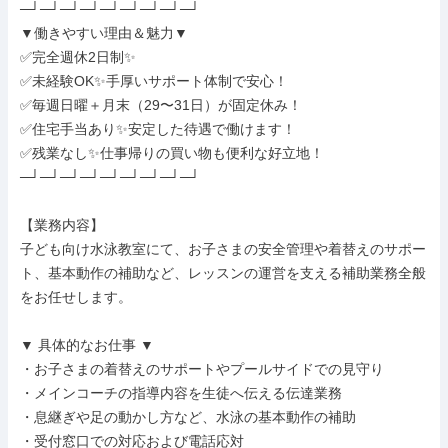
─┘─┘─┘─┘─┘─┘─┘─┘─┘

▼働きやすい理由＆魅力▼

✅完全週休2日制✨

✅未経験OK✨手厚いサポート体制で安心！

✅毎週日曜＋月末（29〜31日）が固定休み！

✅住宅手当あり✨安定した待遇で働けます！

✅残業なし✨仕事帰りの買い物も便利な好立地！

─┘─┘─┘─┘─┘─┘─┘─┘─┘

【業務内容】

子ども向け水泳教室にて、お子さまの安全管理や着替えのサポー
ト、基本動作の補助など、レッスンの運営を支える補助業務全般
をお任せします。

▼ 具体的なお仕事 ▼

・お子さまの着替えのサポートやプールサイドでの見守り

・メインコーチの指導内容を生徒へ伝える伝達業務

・息継ぎや足の動かし方など、水泳の基本動作の補助

・受付窓口での対応および電話応対
