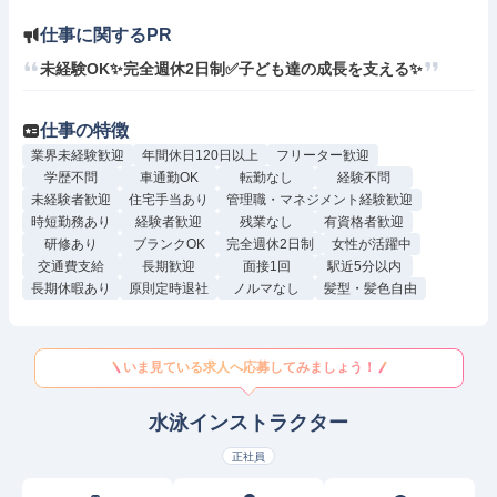
仕事に関するPR
未経験OK✨完全週休2日制✅子ども達の成長を支える✨
仕事の特徴
業界未経験歓迎
年間休日120日以上
フリーター歓迎
学歴不問
車通勤OK
転勤なし
経験不問
未経験者歓迎
住宅手当あり
管理職・マネジメント経験歓迎
時短勤務あり
経験者歓迎
残業なし
有資格者歓迎
研修あり
ブランクOK
完全週休2日制
女性が活躍中
交通費支給
長期歓迎
面接1回
駅近5分以内
長期休暇あり
原則定時退社
ノルマなし
髪型・髪色自由
いま見ている求人へ応募してみましょう！
水泳インストラクター
正社員