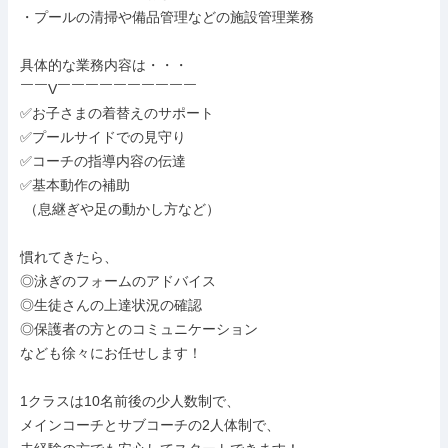
・プールの清掃や備品管理などの施設管理業務

具体的な業務内容は・・・

￣￣V￣￣￣￣￣￣￣￣￣￣

✅お子さまの着替えのサポート

✅プールサイドでの見守り

✅コーチの指導内容の伝達

✅基本動作の補助

 （息継ぎや足の動かし方など）

慣れてきたら、

◎泳ぎのフォームのアドバイス

◎生徒さんの上達状況の確認

◎保護者の方とのコミュニケーション

なども徐々にお任せします！

1クラスは10名前後の少人数制で、

メインコーチとサブコーチの2人体制で、
