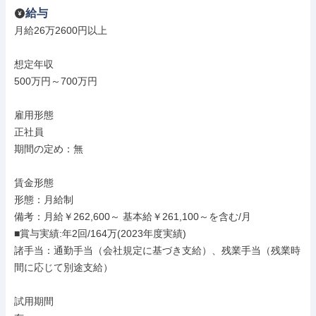
給与
月給26万2600円以上

想定年収

500万円～700万円

雇用形態

正社員

期間の定め：無

賃金形態

形態：月給制

備考：月給￥262,600～ 基本給￥261,100～を含む/月

■賞与実績:年2回/164万(2023年度実績)

諸手当：通勤手当（会社規定に基づき支給）、残業手当（残業時
間に応じて別途支給）

試用期間
