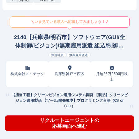
いま見ている求人へ応募してみましょう！
2140【兵庫県/明石市】ソフトウェア(GUI/全
体制御/ビジョン)/無期雇用派遣 組込/制御設
計/開発(画像処理)
派遣社員
無期雇用派遣
株式会社メイテック
兵庫県神戸市西区
月給26万2600円以
上
【担当工程】クリーンビジョン適用システム開発 【製品】クリーンビ
ジョン適用製品 【ツール/開発環境】プログラミング言語（C# or
C++）
リクルートエージェントの
応募画面へ進む