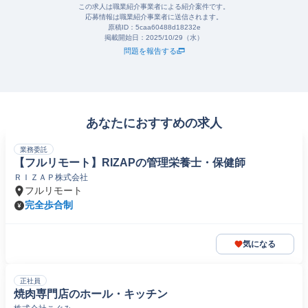
この求人は職業紹介事業者による紹介案件です。
応募情報は職業紹介事業者に送信されます。
原稿ID：
5caa60488d18232e
掲載開始日：
2025/10/29（水）
問題を報告する
あなたにおすすめの求人
業務委託
【フルリモート】RIZAPの管理栄養士・保健師
ＲＩＺＡＰ株式会社
フルリモート
完全歩合制
気になる
正社員
焼肉専門店のホール・キッチン