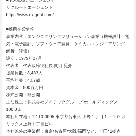
■求人取扱いエージェント

リクルートエージェント

https://www.r-agent.com/

■採用企業情報

事業内容：エンジニアリングソリューション事業（機械設計、電
気・電子設計、ソフトウェア開発、ケミカルエンジニアリング、
解析・評価）

設立：1979年07月

代表者：代表取締役社長 関口 晃介

従業員数：8,483人

平均年齢：40.7歳

資本金：800百万円

株式公開：非公開

主な株主：株式会社メイテックグループ ホールディングス 
100.0％

本社所在地：〒110-0005 東京都台東区 上野１丁目１－１０ オ
リックス上野１丁目ビル

本社以外の事業所：東京/名古屋/大阪/福岡など、全国42拠点
