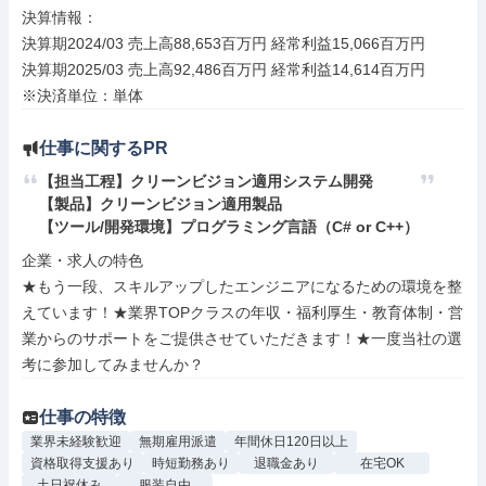
決算情報：

決算期2024/03 売上高88,653百万円 経常利益15,066百万円

決算期2025/03 売上高92,486百万円 経常利益14,614百万円

※決済単位：単体
仕事に関するPR
【担当工程】クリーンビジョン適用システム開発

【製品】クリーンビジョン適用製品

【ツール/開発環境】プログラミング言語（C# or C++）
企業・求人の特色

★もう一段、スキルアップしたエンジニアになるための環境を整
えています！★業界TOPクラスの年収・福利厚生・教育体制・営
業からのサポートをご提供させていただきます！★一度当社の選
考に参加してみませんか？
仕事の特徴
業界未経験歓迎
無期雇用派遣
年間休日120日以上
資格取得支援あり
時短勤務あり
退職金あり
在宅OK
土日祝休み
服装自由