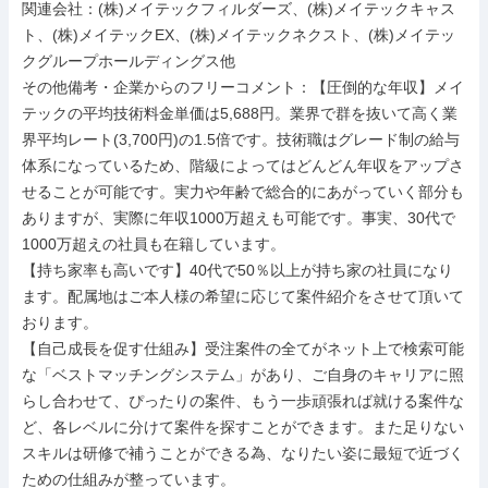
関連会社：(株)メイテックフィルダーズ、(株)メイテックキャス
ト、(株)メイテックEX、(株)メイテックネクスト、(株)メイテッ
クグループホールディングス他

その他備考・企業からのフリーコメント：【圧倒的な年収】メイ
テックの平均技術料金単価は5,688円。業界で群を抜いて高く業
界平均レート(3,700円)の1.5倍です。技術職はグレード制の給与
体系になっているため、階級によってはどんどん年収をアップさ
せることが可能です。実力や年齢で総合的にあがっていく部分も
ありますが、実際に年収1000万超えも可能です。事実、30代で
1000万超えの社員も在籍しています。

【持ち家率も高いです】40代で50％以上が持ち家の社員になり
ます。配属地はご本人様の希望に応じて案件紹介をさせて頂いて
おります。

【自己成長を促す仕組み】受注案件の全てがネット上で検索可能
な「ベストマッチングシステム」があり、ご自身のキャリアに照
らし合わせて、ぴったりの案件、もう一歩頑張れば就ける案件な
ど、各レベルに分けて案件を探すことができます。また足りない
スキルは研修で補うことができる為、なりたい姿に最短で近づく
ための仕組みが整っています。
