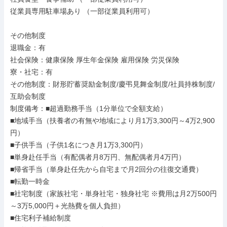
従業員専用駐車場あり （一部従業員利用可）

その他制度

退職金：有

社会保険：健康保険 厚生年金保険 雇用保険 労災保険

寮・社宅：有

その他制度：財形貯蓄奨励金制度/慶弔見舞金制度/社員持株制度/
互助会制度

制度備考：■超過勤務手当（1分単位で全額支給）

■地域手当（扶養者の有無や地域により月1万3,300円～4万2,900
円）

■子供手当（子供1名につき月1万3,300円）

■単身赴任手当（有配偶者月8万円、無配偶者月4万円）

■帰省手当（単身赴任先から自宅まで月2回分の往復交通費）

■転勤一時金

■社宅制度（家族社宅・単身社宅・独身社宅 ※費用は月2万500円
～3万5,000円＋光熱費を個人負担）

■住宅利子補給制度
