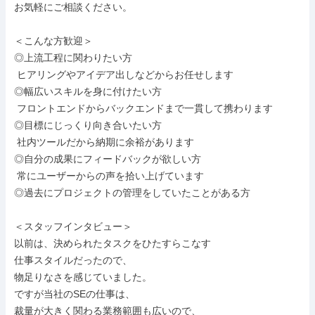
お気軽にご相談ください。

＜こんな方歓迎＞

◎上流工程に関わりたい方

 ヒアリングやアイデア出しなどからお任せします

◎幅広いスキルを身に付けたい方

 フロントエンドからバックエンドまで一貫して携わります

◎目標にじっくり向き合いたい方

 社内ツールだから納期に余裕があります

◎自分の成果にフィードバックが欲しい方

 常にユーザーからの声を拾い上げています

◎過去にプロジェクトの管理をしていたことがある方

＜スタッフインタビュー＞

以前は、決められたタスクをひたすらこなす

仕事スタイルだったので、

物足りなさを感じていました。

ですが当社のSEの仕事は、

裁量が大きく関わる業務範囲も広いので、
