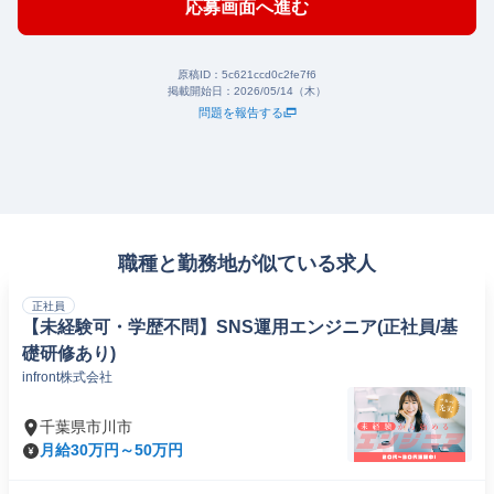
応募画面へ進む
原稿ID：
5c621ccd0c2fe7f6
掲載開始日：
2026/05/14（木）
問題を報告する
職種と勤務地が似ている求人
正社員
【未経験可・学歴不問】SNS運用エンジニア(正社員/基
礎研修あり)
​infront株式会社
千葉県市川市
月給30万円～50万円