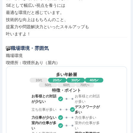
SEとして幅広い視点を養うには

最適な環境だと感じています。

技術的な向上はもちろんのこと、

提案力や問題解決力といったスキルアップも

叶いますよ！
職場環境・雰囲気
職場環境

喫煙所：喫煙所あり（屋内）
多い年齢層
10
20
30
40
代
代
代
代
50
60
70
代
代
代〜
特徴・ポイント
お客様との対話
お客様との対話
が少ない
が多い
デスクワークが
立ち仕事が多い
多い
力仕事が少ない
力仕事が多い
室内の仕事が多
室外の仕事が多
い
い