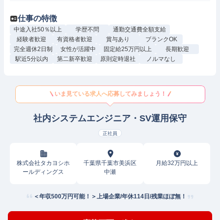
仕事の特徴
中途入社50％以上
学歴不問
通勤交通費全額支給
経験者歓迎
有資格者歓迎
賞与あり
ブランクOK
完全週休2日制
女性が活躍中
固定給25万円以上
長期歓迎
駅近5分以内
第二新卒歓迎
原則定時退社
ノルマなし
いま見ている求人へ応募してみましょう！
社内システムエンジニア・SV運用保守
正社員
株式会社タカヨシホ
千葉県千葉市美浜区
月給32万円以上
ールディングス
中瀬
＜年収500万円可能！＞上場企業/年休114日/残業ほぼ無！