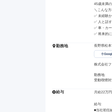
45歳未満の
＼こんな方
✅ 未経験
✅ 人と話
✅ 車・カ
✅ 将来的
長野県松本市
勤務地
Goo
株式会社フ
勤務地: 

受動喫煙対
給与
月給22万円
給与: 

■当社初任