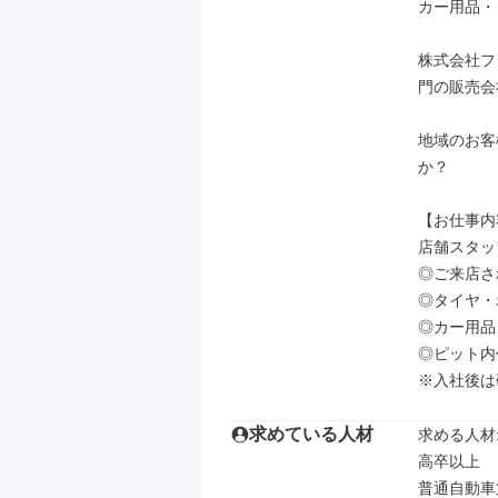
カー用品・
株式会社フ
門の販売会
地域のお客
か？

【お仕事内
店舗スタッ
◎ご来店さ
◎タイヤ・
◎カー用品
◎ピット内
※入社後は
求めている人材
求める人材: 
高卒以上

普通自動車