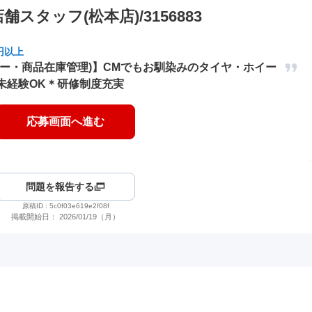
タッフ(松本店)/3156883
円以上
ター・商品在庫管理)】CMでもお馴染みのタイヤ・ホイー
未経験OK＊研修制度充実
応募画面へ進む
問題を報告する
原稿ID :
5c0f03e619e2f08f
掲載開始日：
2026/01/19（月）