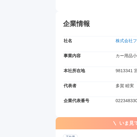
企業情報
社名
株式会社フ
事業内容
カー用品小
本社所在地
981334
代表者
多賀 睦実
企業代表番号
02234833
いま見
正社員