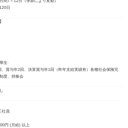
月間7～12日（季節により変動）

20日


生: 

回、賞与年2回、決算賞与年1回（昨年支給実績有）各種社会保険完
制度、持株会
し
正社員

000円 (月給) 以上
