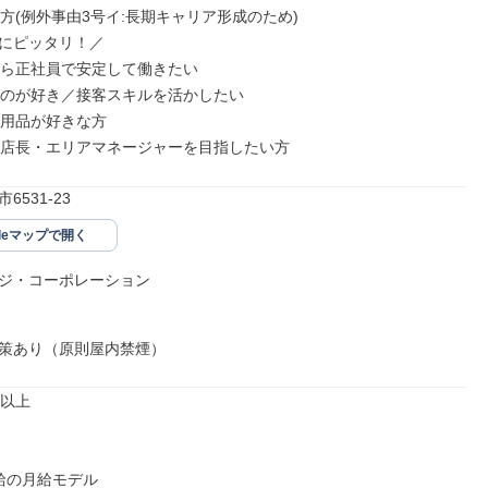
方(例外事由3号イ:長期キャリア形成のため)

にピッタリ！／

から正社員で安定して働きたい

すのが好き／接客スキルを活かしたい

ー用品が好きな方

に店長・エリアマネージャーを目指したい方
6531-23
gleマップで開く
ジ・コーポレーション

策あり（原則屋内禁煙）
以上

給の月給モデル
