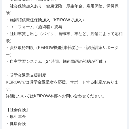
・社会保険加入あり（健康保険、厚生年金、雇用保険、労災保
険）

・施術賠償責任保険加入（KEiROWで加入）

・ユニフォーム（施術着）貸与

・社用車貸し出し（バイク、自転車、車など、店舗によって応相
談）

・資格取得制度（KEiROW機能訓練認定士・誤嚥訓練サポータ
ー）

・自主学習システム（24時間、施術動画の視聴が可能 ）

・奨学金返還支援制度

KEiROWでは奨学金返還者を応援、サポートする制度がありま
す。

詳細についてはKEiROW本部へお問い合わせください。

【社会保険】

・厚生年金

・健康保険
