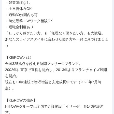
・残業ほぼなし

・土日祝休みOK

・通勤30分圏内も可

・時短勤務・Wワーク相談OK

・退職金制度あり

「しっかり稼ぎたい方」も「無理なく働きたい方」も大歓迎。

あなたのライフスタイルに合わせた働き方を一緒に見つけましょ
う

【KEiROWとは】

全国325拠点を超える訪問マッサージブランド。

2002年に東京で直営を開始し、2013年よりフランチャイズ展開
を開始。

現在も10年連続で増収増益と安定成長中です（2025年7月時
点）。

【KEiROWの強み】

HITOWAグループは全国で介護施設「イリーゼ」を143施設運
営。
