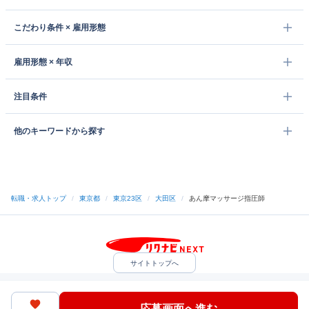
こだわり条件 × 雇用形態
雇用形態 × 年収
注目条件
他のキーワードから探す
転職・求人トップ
/
東京都
/
東京23区
/
大田区
/
あん摩マッサージ指圧師
サイトトップへ
中途採用をご検討の企業様
利用規約・プライバシーポリシー
サイトマップ
ヘルプ・お問い合わせ
応募画面へ進む