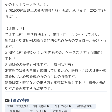
そのネットワークを活かし、

全国1500施設以上の介護施設と取引実績があります（2024年9月
時点）。

【店舗より】

当店ではPT（理学療法士） が在籍・同行サポートしており、

新規対応や難症例の際も専門的な視点からのフォローが受けられ
ます。

定期的にPTを講師とした社内勉強会、ケーススタディも開催し
ており、

外部研修の受講も可能です。（費用負担有）

別業態では介護事業も展開しているため、医療・介護の連携や視
野を広げた経験を積めるのも当店の特徴です。

勤務日数・時間などの働き方も柔軟に対応しており、成長と働き
やすさを両立できる環境です。
仕事の特徴
主婦・主夫歓迎
即日勤務OK
平日のみOK
経験者歓迎
研修あり
ブランクOK
交通費支給