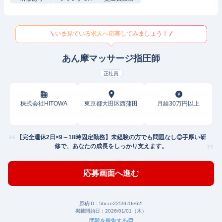
いま見ている求人へ応募してみましょう！
あん摩マッサージ指圧師
正社員
株式会社HITOWA
東京都大田区西蒲田
月給30万円以上
【完全週休2日×9～18時固定勤務】未経験の方でも問題なし◎手厚い研
修で、あなたの成長をしっかり支えます。
応募画面へ進む
原稿ID：
5bcce2259b1fe62f
掲載開始日：
2026/01/01（木）
問題を報告する