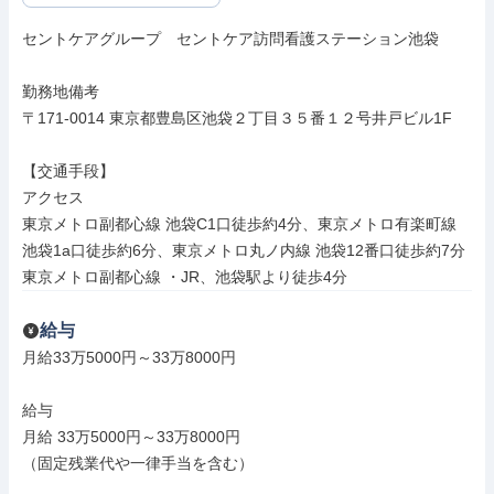
セントケアグループ　セントケア訪問看護ステーション池袋

勤務地備考

〒171-0014 東京都豊島区池袋２丁目３５番１２号井戸ビル1F

【交通手段】

アクセス

東京メトロ副都心線 池袋C1口徒歩約4分、東京メトロ有楽町線 
池袋1a口徒歩約6分、東京メトロ丸ノ内線 池袋12番口徒歩約7分

東京メトロ副都心線 ・JR、池袋駅より徒歩4分
給与
月給33万5000円～33万8000円

給与

月給 33万5000円～33万8000円

（固定残業代や一律手当を含む）
