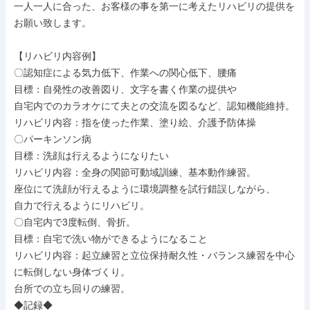
一人一人に合った、お客様の事を第一に考えたリハビリの提供を
お願い致します。

【リハビリ内容例】

〇認知症による気力低下、作業への関心低下、腰痛

目標：自発性の改善図り、文字を書く作業の提供や

自宅内でのカラオケにて夫との交流を図るなど、認知機能維持。

リハビリ内容：指を使った作業、塗り絵、介護予防体操

〇パーキンソン病

目標：洗顔は行えるようになりたい

リハビリ内容：全身の関節可動域訓練、基本動作練習。

座位にて洗顔が行えるように環境調整を試行錯誤しながら、

自力で行えるようにリハビリ。

〇自宅内で3度転倒、骨折。

目標：自宅で洗い物ができるようになること

リハビリ内容：起立練習と立位保持耐久性・バランス練習を中心
に転倒しない身体づくり。

台所での立ち回りの練習。

◆記録◆
