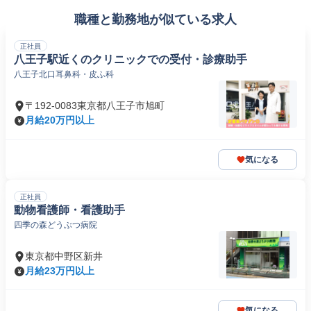
職種と勤務地が似ている求人
正社員
八王子駅近くのクリニックでの受付・診療助手
八王子北口耳鼻科・皮ふ科
〒192-0083東京都八王子市旭町
月給20万円以上
気になる
正社員
動物看護師・看護助手
四季の森どうぶつ病院
東京都中野区新井
月給23万円以上
気になる