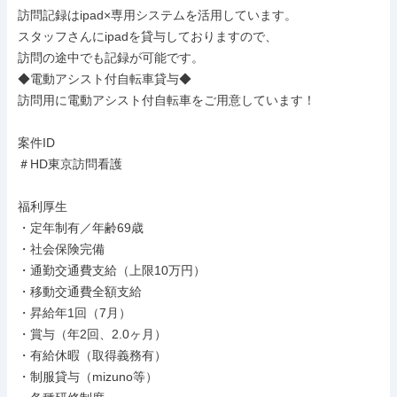
訪問記録はipad×専用システムを活用しています。

スタッフさんにipadを貸与しておりますので、

訪問の途中でも記録が可能です。

◆電動アシスト付自転車貸与◆

訪問用に電動アシスト付自転車をご用意しています！

案件ID

＃HD東京訪問看護

福利厚生

・定年制有／年齢69歳

・社会保険完備

・通勤交通費支給（上限10万円）

・移動交通費全額支給

・昇給年1回（7月）

・賞与（年2回、2.0ヶ月）

・有給休暇（取得義務有）

・制服貸与（mizuno等）
