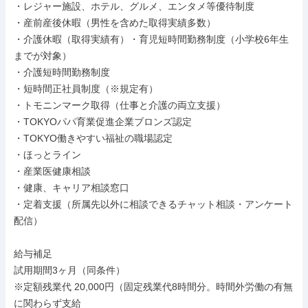
・レジャー施設、ホテル、グルメ、エンタメ等優待制度

・産前産後休暇（男性を含めた取得実績多数）

・介護休暇（取得実績有）・育児短時間勤務制度（小学校6年生
までが対象）

・介護短時間勤務制度

・短時間正社員制度（※規定有）

・トモニンマーク取得（仕事と介護の両立支援）

・TOKYOパパ育業促進企業ブロンズ認定

・TOKYO働きやすい福祉の職場認定

・ほっとライン

・産業医健康相談

・健康、キャリア相談窓口

・定着支援（所属先以外に相談できるチャット相談・アンケート
配信）

給与補足

試用期間3ヶ月（同条件）

※定額残業代 20,000円（固定残業代8時間分。時間外労働の有無
に関わらず支給
