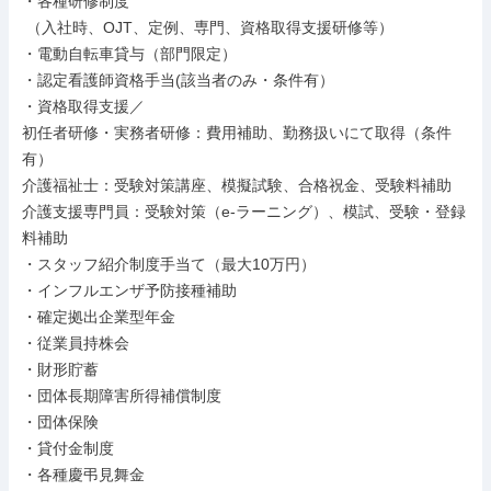
・各種研修制度

 （入社時、OJT、定例、専門、資格取得支援研修等）

・電動自転車貸与（部門限定）

・認定看護師資格手当(該当者のみ・条件有）

・資格取得支援／

初任者研修・実務者研修：費用補助、勤務扱いにて取得（条件
有）

介護福祉士：受験対策講座、模擬試験、合格祝金、受験料補助

介護支援専門員：受験対策（e-ラーニング）、模試、受験・登録
料補助

・スタッフ紹介制度手当て（最大10万円）

・インフルエンザ予防接種補助

・確定拠出企業型年金

・従業員持株会

・財形貯蓄

・団体長期障害所得補償制度

・団体保険

・貸付金制度

・各種慶弔見舞金
