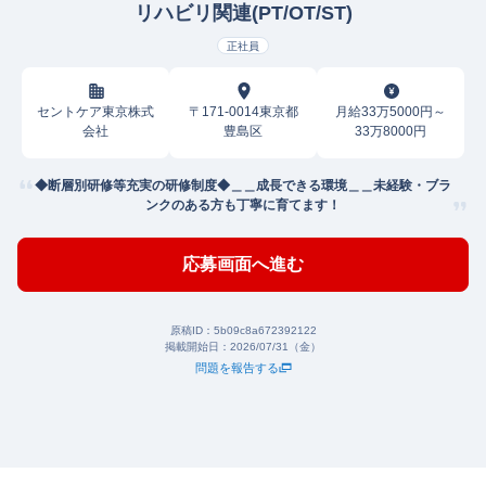
リハビリ関連(PT/OT/ST)
正社員
セントケア東京株式
〒171-0014東京都
月給33万5000円～
会社
豊島区
33万8000円
◆断層別研修等充実の研修制度◆＿＿成長できる環境＿＿未経験・ブラ
ンクのある方も丁寧に育てます！
応募画面へ進む
原稿ID：
5b09c8a672392122
掲載開始日：
2026/07/31（金）
問題を報告する