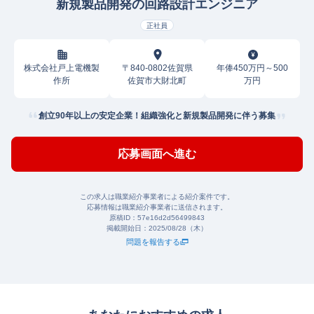
新規製品開発の回路設計エンジニア
正社員
株式会社戸上電機製
〒840-0802佐賀県
年俸450万円～500
作所
佐賀市大財北町
万円
創立90年以上の安定企業！組織強化と新規製品開発に伴う募集
応募画面へ進む
この求人は職業紹介事業者による紹介案件です。
応募情報は職業紹介事業者に送信されます。
原稿ID：
57e16d2d56499843
掲載開始日：
2025/08/28（木）
問題を報告する