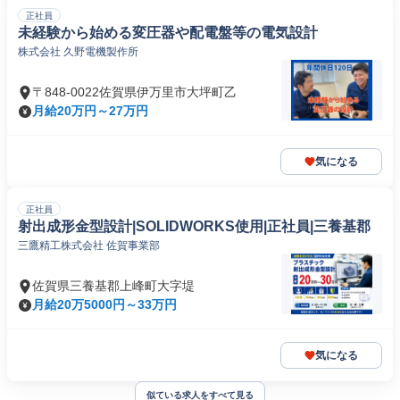
正社員
未経験から始める変圧器や配電盤等の電気設計
株式会社 久野電機製作所
〒848-0022佐賀県伊万里市大坪町乙
月給20万円～27万円
気になる
正社員
射出成形金型設計|SOLIDWORKS使用|正社員|三養基郡
三鷹精工株式会社 佐賀事業部
佐賀県三養基郡上峰町大字堤
月給20万5000円～33万円
気になる
似ている求人をすべて見る