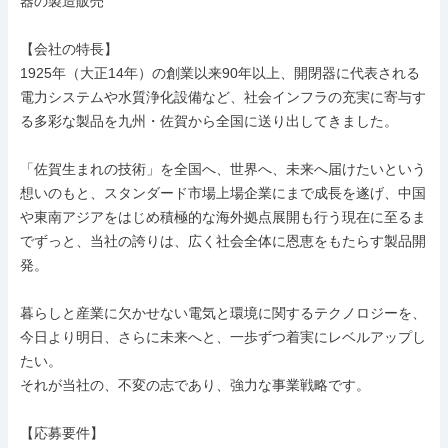
器の製造販売

【会社の特長】

1925年（大正14年）の創業以来90年以上、開閉器に代表される
電力システムや水質浄化設備など、社会インフラの充実に寄与す
る多彩な製品を九州・佐賀から全国に送り出してきました。

「佐賀生まれの技術」を全国へ、世界へ、未来へ届けたいという
想いのもと、スタンダード市場上場企業にまで成長を遂げ、中国
や東南アジアをはじめ積極的な海外拠点展開も行う現在に至るま
でずっと、当社の誇りは、広く社会全体に恩恵をもたらす製品開
発。

暮らしと産業に欠かせない電気と環境に関するテクノロジーを、
今日より明日、さらに未来へと、一歩ずつ着実にレベルアップし
たい。

それが当社の、不変の志であり、強力な事業戦略です。

【応募要件】
