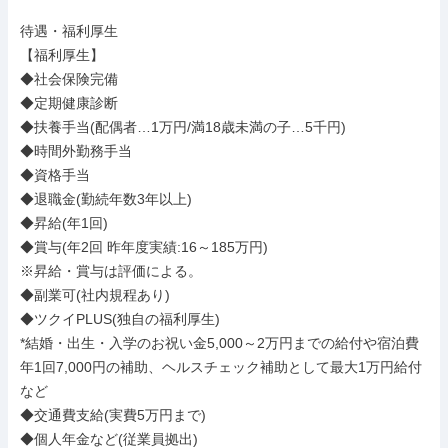
待遇・福利厚生

【福利厚生】

◆社会保険完備

◆定期健康診断

◆扶養手当(配偶者…1万円/満18歳未満の子…5千円)

◆時間外勤務手当

◆資格手当

◆退職金(勤続年数3年以上)

◆昇給(年1回)

◆賞与(年2回 昨年度実績:16～185万円)

※昇給・賞与は評価による。

◆副業可(社内規程あり)

◆ツクイPLUS(独自の福利厚生)

*結婚・出生・入学のお祝い金5,000～2万円までの給付や宿泊費
年1回7,000円の補助、ヘルスチェック補助として最大1万円給付
など

◆交通費支給(実費5万円まで)

◆個人年金など(従業員拠出)
