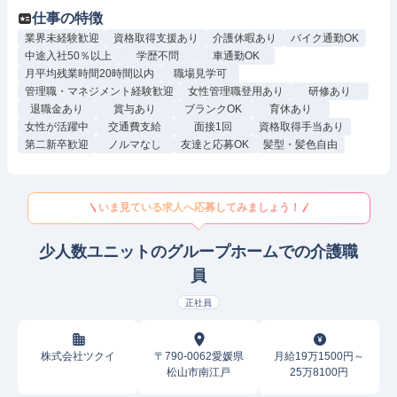
仕事の特徴
業界未経験歓迎
資格取得支援あり
介護休暇あり
バイク通勤OK
中途入社50％以上
学歴不問
車通勤OK
月平均残業時間20時間以内
職場見学可
管理職・マネジメント経験歓迎
女性管理職登用あり
研修あり
退職金あり
賞与あり
ブランクOK
育休あり
女性が活躍中
交通費支給
面接1回
資格取得手当あり
第二新卒歓迎
ノルマなし
友達と応募OK
髪型・髪色自由
いま見ている求人へ応募してみましょう！
少人数ユニットのグループホームでの介護職
員
正社員
株式会社ツクイ
〒790-0062愛媛県
月給19万1500円～
松山市南江戸
25万8100円