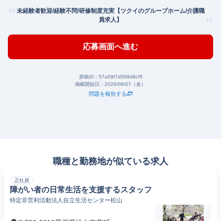
未経験者歓迎/経験不問/研修制度充実【ツクイのグループホーム/介護職
員求人】
応募画面へ進む
原稿ID：
57a09f7d599d8cf5
掲載開始日：
2026/08/07（金）
問題を報告する
職種と勤務地が似ている求人
正社員
障がい者の日常生活を支援するスタッフ
特定非営利活動法人自立生活センター松山