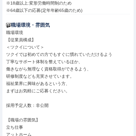
※18歳以上:変形労働時間制のため

※64歳以下の応募(定年年齢65歳のため)
職場環境・雰囲気
職場環境

【従業員構成】

＜ツクイについて＞

ツクイでは初めての方でもすぐに慣れていただけるよう

丁寧なサポート体制を整えているほか、

働きながら無理なく資格取得ができるよう、

研修制度なども充実させています。

福祉業界に興味があるという方、

まずはお気軽にご応募ください。

採用予定人数：非公開

【職場の雰囲気】

立ち仕事

アットホーム
