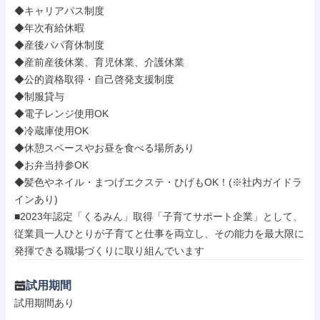
◆キャリアパス制度

◆年次有給休暇

◆産後パパ育休制度

◆産前産後休業、育児休業、介護休業

◆公的資格取得・自己啓発支援制度

◆制服貸与

◆電子レンジ使用OK

◆冷蔵庫使用OK

◆休憩スペースやお昼を食べる場所あり

◆お弁当持参OK

◆髪色やネイル・まつげエクステ・ひげもOK！(※社内ガイドラ
インあり)

■2023年認定「くるみん」取得「子育てサポート企業」として、
従業員一人ひとりが子育てと仕事を両立し、その能力を最大限に
発揮できる職場づくりに取り組んでいます
試用期間
試用期間あり
