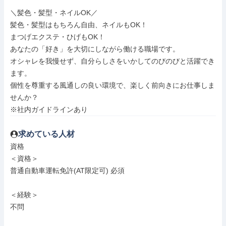
＼髪色・髪型・ネイルOK／

髪色・髪型はもちろん自由、ネイルもOK！

まつげエクステ・ひげもOK！

あなたの「好き」を大切にしながら働ける職場です。

オシャレを我慢せず、自分らしさをいかしてのびのびと活躍でき
ます。

個性を尊重する風通しの良い環境で、楽しく前向きにお仕事しま
せんか？

※社内ガイドラインあり
求めている人材
資格

＜資格＞

普通自動車運転免許(AT限定可) 必須

＜経験＞

不問
