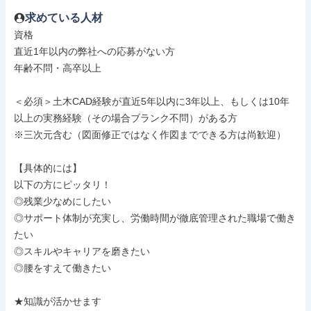
求めている人材
資格

直近1年以内の弊社への応募がない方

年齢不問・高卒以上

＜必須＞土木CAD経験が直近5年以内に3年以上、もしくは10年
以上の実務経験（その場合ブランク不問）がある方

※三次元含む（図面修正ではなく作図までできる方は尚歓迎）

【具体的には】

以下の方にピッタリ！

◎残業少なめにしたい

◎サポート体制が充実し、労働時間が徹底管理された職場で働き
たい

◎スキルやキャリアを磨きたい

◎腰をすえて働きたい

★知識が活かせます
