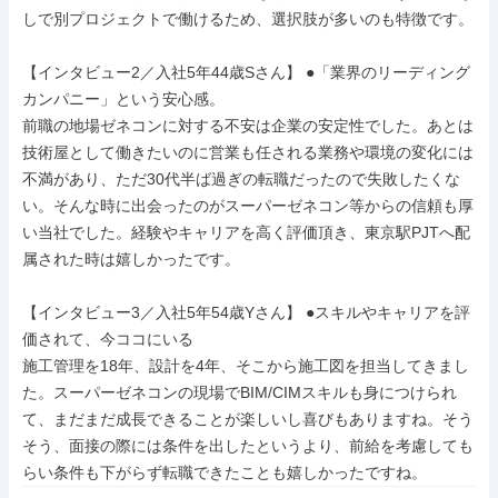
しで別プロジェクトで働けるため、選択肢が多いのも特徴です。

【インタビュー2／入社5年44歳Sさん】 ●「業界のリーディング
カンパニー」という安心感。

前職の地場ゼネコンに対する不安は企業の安定性でした。あとは
技術屋として働きたいのに営業も任される業務や環境の変化には
不満があり、ただ30代半ば過ぎの転職だったので失敗したくな
い。そんな時に出会ったのがスーパーゼネコン等からの信頼も厚
い当社でした。経験やキャリアを高く評価頂き、東京駅PJTへ配
属された時は嬉しかったです。

【インタビュー3／入社5年54歳Yさん】 ●スキルやキャリアを評
価されて、今ココにいる

施工管理を18年、設計を4年、そこから施工図を担当してきまし
た。スーパーゼネコンの現場でBIM/CIMスキルも身につけられ
て、まだまだ成長できることが楽しいし喜びもありますね。そう
そう、面接の際には条件を出したというより、前給を考慮しても
らい条件も下がらず転職できたことも嬉しかったですね。