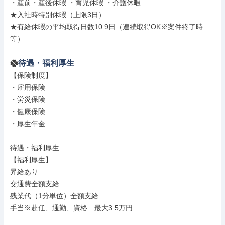
・産前・産後休暇 ・育児休暇 ・介護休暇

★入社時特別休暇（上限3日）

★有給休暇の平均取得日数10.9日（連続取得OK※案件終了時
等）
待遇・福利厚生
【保険制度】

・雇用保険

・労災保険

・健康保険

・厚生年金

待遇・福利厚生

【福利厚生】

昇給あり

交通費全額支給

残業代（1分単位）全額支給

手当※赴任、通勤、資格…最大3.5万円
