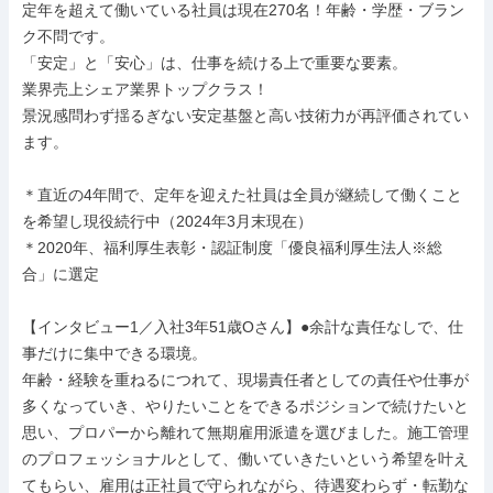
定年を超えて働いている社員は現在270名！年齢・学歴・ブラン
ク不問です。

「安定」と「安心」は、仕事を続ける上で重要な要素。

業界売上シェア業界トップクラス！

景況感問わず揺るぎない安定基盤と高い技術力が再評価されてい
ます。

＊直近の4年間で、定年を迎えた社員は全員が継続して働くこと
を希望し現役続行中（2024年3月末現在）

＊2020年、福利厚生表彰・認証制度「優良福利厚生法人※総
合」に選定

【インタビュー1／入社3年51歳Oさん】●余計な責任なしで、仕
事だけに集中できる環境。

年齢・経験を重ねるにつれて、現場責任者としての責任や仕事が
多くなっていき、やりたいことをできるポジションで続けたいと
思い、プロパーから離れて無期雇用派遣を選びました。施工管理
のプロフェッショナルとして、働いていきたいという希望を叶え
てもらい、雇用は正社員で守られながら、待遇変わらず・転勤な