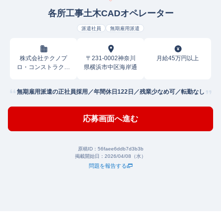
各所工事土木CADオペレーター
派遣社員
無期雇用派遣
株式会社テクノプ
〒231-0002神奈川
月給45万円以上
ロ・コンストラクシ
県横浜市中区海岸通
ョン
無期雇用派遣の正社員採用／年間休日122日／残業少なめ可／転勤なし
応募画面へ進む
原稿ID：
56faee6ddb7d3b3b
掲載開始日：
2026/04/08（水）
問題を報告する