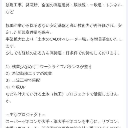
波堤工事、発電所、全国の高速道路・環状線・一般道・トンネル
など

協働企業から揺るぎない安定基盤と高い技術力が再評価され、安
定した新規案件量を保有。

事業拡大により「土木のCADオペレーター職」を増員募集いたし
ます。

少しでも経験のある方を高待遇・好条件でお待ちしております。

1）残業少なめ可！ワークライフバランスが整う

2）希望勤務エリアの就業

3）上流工程で采配

4）年収UP

などを叶えていける土木（施工）プロジェクトで活躍しません
か。

～主なプロジェクト～

スーパーゼネコンや大手・準大手ゼネコンを中心に、サブコン、