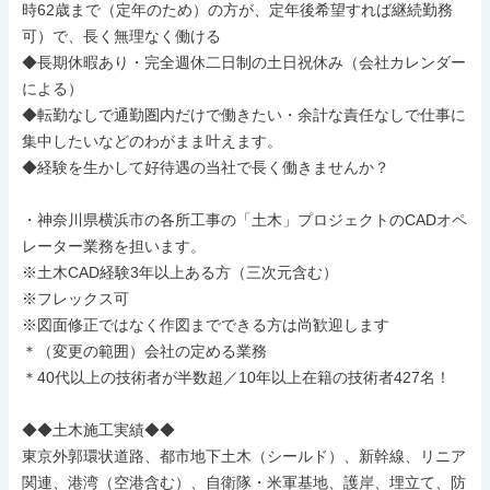
時62歳まで（定年のため）の方が、定年後希望すれば継続勤務
可）で、長く無理なく働ける

◆長期休暇あり・完全週休二日制の土日祝休み（会社カレンダー
による）

◆転勤なしで通勤圏内だけで働きたい・余計な責任なしで仕事に
集中したいなどのわがまま叶えます。

◆経験を生かして好待遇の当社で長く働きませんか？

・神奈川県横浜市の各所工事の「土木」プロジェクトのCADオペ
レーター業務を担います。

※土木CAD経験3年以上ある方（三次元含む）

※フレックス可

※図面修正ではなく作図までできる方は尚歓迎します

＊（変更の範囲）会社の定める業務

＊40代以上の技術者が半数超／10年以上在籍の技術者427名！

◆◆土木施工実績◆◆

東京外郭環状道路、都市地下土木（シールド）、新幹線、リニア
関連、港湾（空港含む）、自衛隊・米軍基地、護岸、埋立て、防