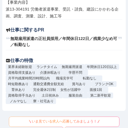
【事業内容】

派13-304191 労働者派遣事業、受託・請負、建設にかかわる企
画、調査、測量、設計、施工等
仕事に関するPR
無期雇用派遣の正社員採用／年間休日122日／残業少なめ可
／転勤なし
仕事の特徴
業界未経験歓迎
ランチタイム
無期雇用派遣
年間休日120日以上
資格取得支援あり
介護休暇あり
学歴不問
月平均残業時間20時間以内
職場見学可
転勤なし
時短勤務あり
通勤交通費全額支給
賞与あり
ブランクOK
育休あり
完全週休2日制
女性が活躍中
面接1回
資格取得手当あり
土日祝休み
服装自由
第二新卒歓迎
ノルマなし
寮・社宅あり
いま見ている求人へ応募してみましょう！