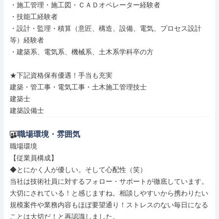
・施工管理・施工図・ＣＡＤオペレーター経験者

・技能工経験者

・設計・監理・積算（意匠、構造、設備、電気、プロセス設計
等）経験者

・建築系、電気系、機械系、土木系学科卒の方

★下記資格保有優遇！手当も充実

建築・管工事・電気工事・土木施工管理技士

建築士

建築設備士
職場環境・雰囲気
職場環境

【従業員構成】

◆とにかく人が優しい。そして心配性（笑）

当社は技術社員に対するフォロー・サポートが徹底しています。
大切にされている！と感じますね。相談しやすいから携わりたい
規模案件や業務内容もほぼ要望通り！ストレスのない毎日になる
ことは大切だ！と再認識しました。
