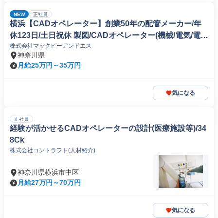
NEW
正社員
横浜【CADオペレーター】創業50年の配管メーカー/年
休123日/土日祝休 製図/CADオペレーター(機械/電気/電子
株式会社マックピーアンドエス
製品専門職)
神奈川県
月給25万円～35万円
気になる
正社員
経験が活かせるCADオペレーターの設計(医療施設等)/34
8Ck
株式会社コントラフト(人材紹介)
神奈川県横浜市中区
月給27万円～70万円
気になる