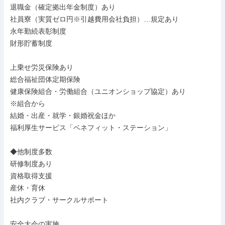
退職金（確定拠出年金制度）あり

社員寮（実質ゼロ円※引越費用会社負担）…規定あり

永年勤続表彰制度

財形貯蓄制度

上乗せ労災保険あり

総合福祉団体定期保険

健康保険組合・労働組合（ユニオンショップ協定）あり

※組合から

結婚・出産・就学・銀婚祝金ほか

福利厚生サービス「ベネフィット・ステーション」

◆他制度多数

研修制度あり

資格取得支援

産休・育休

社内クラブ・サークルサポート

安全大会の実施
