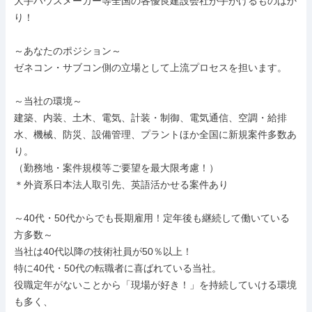
大手ハウスメーカー等全国の各優良建設会社が手がけるものばか
り！

～あなたのポジション～

ゼネコン・サブコン側の立場として上流プロセスを担います。

～当社の環境～

建築、内装、土木、電気、計装・制御、電気通信、空調・給排
水、機械、防災、設備管理、プラントほか全国に新規案件多数あ
り。

（勤務地・案件規模等ご要望を最大限考慮！）

＊外資系日本法人取引先、英語活かせる案件あり

～40代・50代からでも長期雇用！定年後も継続して働いている
方多数～

当社は40代以降の技術社員が50％以上！

特に40代・50代の転職者に喜ばれている当社。

役職定年がないことから「現場が好き！」を持続していける環境
も多く、
