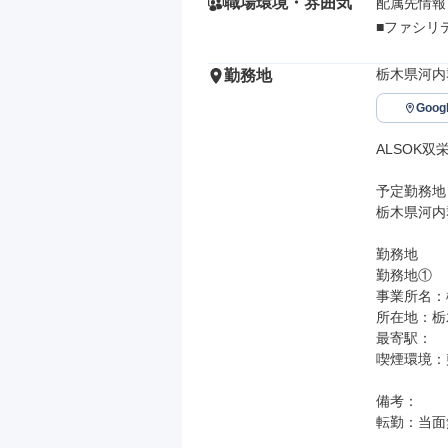
職場環境・雰囲気
配属先情報

■ファシリ
栃木県河内
勤務地
Goo
ALSOK双
予定勤務地

栃木県河内郡
勤務地

勤務地①

事業所名：
所在地：栃木
最寄駅：

喫煙環境：
備考：

転勤：当面