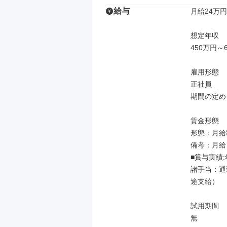
給与
月給24万円
想定年収

450万円～6
雇用形態

正社員

期間の定め
賃金形態

形態：月給制
備考：月給￥2
■賞与実績:
諸手当：通
途支給）

試用期間

無