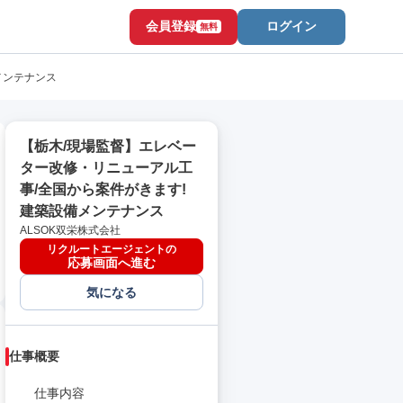
会員登録
ログイン
無料
メンテナンス
【栃木/現場監督】エレベー
ター改修・リニューアル工
事/全国から案件がきます!
建築設備メンテナンス
ALSOK双栄株式会社
リクルートエージェントの
応募画面へ進む
気になる
仕事概要
仕事内容