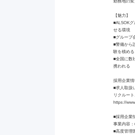
勤務地の変
【魅力】

■ALSO
せる環境

■グループ
■警備から
験を積める

■全国に数
携われる

採用企業情
■求人取扱
リクルート
https://www
■採用企業情
事業内容：■
■高度管理