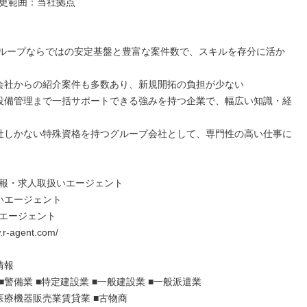
更範囲：当社拠点

Kグループならではの安定基盤と豊富な案件数で、スキルを存分に活か
会社からの紹介案件も多数あり、新規開拓の負担が少ない

設備管理まで一括サポートできる強みを持つ企業で、幅広い知識・経
社しかない特殊資格を持つグループ会社として、専門性の高い仕事に
報・求人取扱いエージェント

いエージェント

エージェント

.r-agent.com/

報

警備業 ■特定建設業 ■一般建設業 ■一般派遣業

医療機器販売業賃貸業 ■古物商
