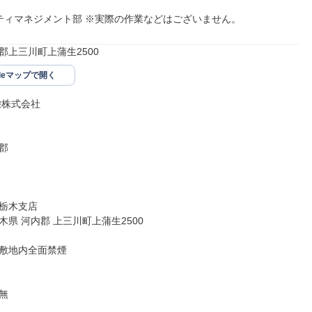
ティマネジメント部 ※実際の作業などはございません。
郡上三川町上蒲生2500
gleマップで開く
栄株式会社



栃木支店

県 河内郡 上三川町上蒲生2500

敷地内全面禁煙

無