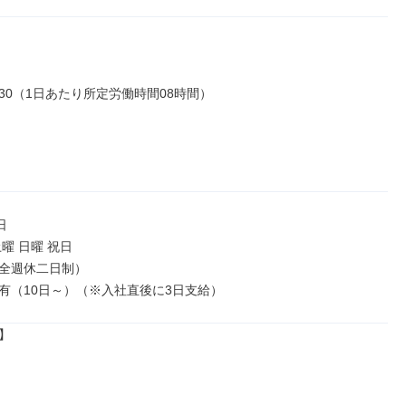
17:30（1日あたり所定労働時間08時間）



曜 日曜 祝日

全週休二日制）

有（10日～）（※入社直後に3日支給）

