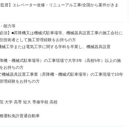
場監督】エレベーター改修・リニューアル工事/全国から案件がきま
・能力等

必須】■昇降機又は機械式駐車場等、機械器具設置工事の施工会社に
任技術者として施工管理経験をお持ちの方

機械工学または電気工学に関する学科を卒業し、機械器具設置

降機・機械式駐車場等）の工事現場で大学3年（高校5年）以上の施
をお持ちの方

で機械器具設置工事業（昇降機・機械式駐車場等）の工事現場で10年
管理経験をお持ちの方

 大学 高専 短大 専修学校 高校

種運転免許普通自動車