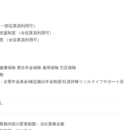
（一部従業員利用可）

支援制度 （全従業員利用可）

度 （全従業員利用可）

健康保険 厚生年金保険 雇用保険 労災保険



：企業年金基金/確定拠出年金制度/社員持株リソルライフサポート倶
し
業務内容の変更範囲：当社業務全般
