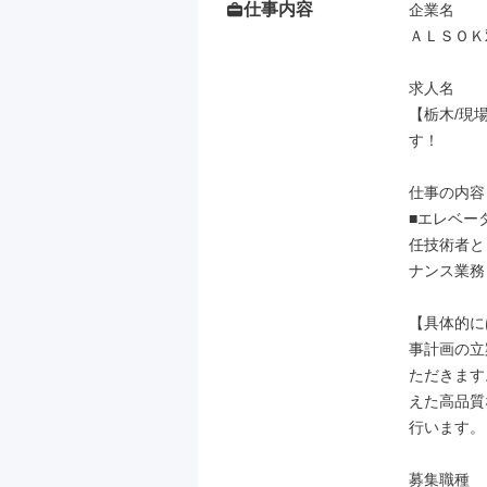
仕事内容
企業名

ＡＬＳＯＫ
求人名

【栃木/現
す！

仕事の内容

■エレベー
任技術者と
ナンス業務
【具体的に
事計画の立
ただきます
えた高品質
行います。

募集職種
