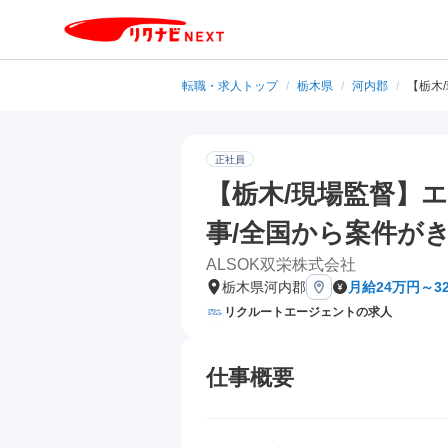
転職・求人トップ
/
栃木県
/
河内郡
/
【栃木
正社員
【栃木/現場監督】
事/全国から案件が
ALSOK双栄株式会社
栃木県河内郡
月給24万円～3
リクルートエージェントの求人
仕事概要