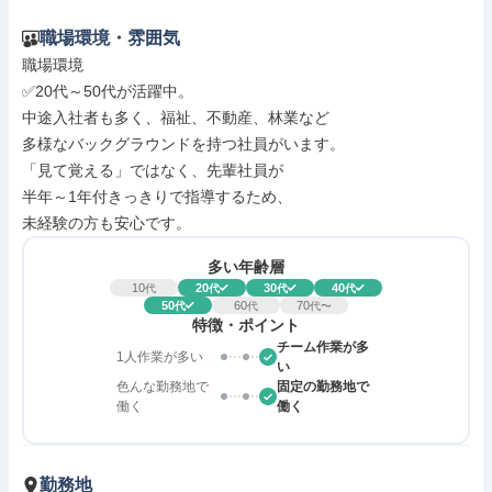
職場環境・雰囲気
職場環境

✅20代～50代が活躍中。

中途入社者も多く、福祉、不動産、林業など

多様なバックグラウンドを持つ社員がいます。

「見て覚える」ではなく、先輩社員が

半年～1年付きっきりで指導するため、

未経験の方も安心です。
多い年齢層
10
20
30
40
代
代
代
代
50
60
70
代
代
代〜
特徴・ポイント
チーム作業が多
1人作業が多い
い
色んな勤務地で
固定の勤務地で
働く
働く
勤務地