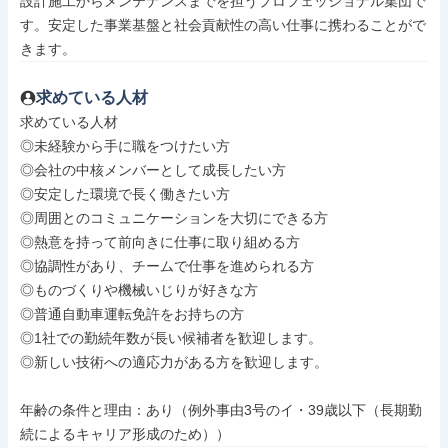
設計施工からメンテナンスまでを担うプロフェッショナル集団で
す。安定した事業基盤と社会貢献性の高い仕事に携わることがで
きます。
求めている人材
求めている人材

◎未経験から手に職をつけたい方

◎会社の中核メンバーとして成長したい方

◎安定した環境で長く働きたい方

◎周囲とのコミュニケーションを大切にできる方

◎熱意を持って前向きに仕事に取り組める方

◎協調性があり、チームで仕事を進められる方

◎ものづくりや機械いじりが好きな方

◎普通自動車運転免許をお持ちの方

◎1社での勤続年数が長い候補者を歓迎します。

◎新しい技術への適応力がある方を歓迎します。

年齢の条件と理由：あり（例外事由3号のイ・39歳以下（長期勤
続によるキャリア形成のため））