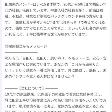
配属先のメンバーは3〜15名体制で、20代から50代まで幅広い年
代の社員が活躍しています。中途入社の社員も多く、前職は福
祉、不動産、林業など多様なバックグラウンドを持つ方がいま
す。「先輩社員が半年から1年までは付きっきりで教えてくれる
ので、職場にすぐなじむことができた」といった入社者の声が聞
かれるほど、丁寧に指導する文化が根付いています。

◎採用担当からメッセージ

─────────────

私たちは「目配り、気配り、思いやり」をモットーに、安心・安
全な職場作りに努めています。あなたの「これから頑張りた
い！」という熱意を一番に評価します。共に勉強し、成長し、未
来のインフラを支える人材になりませんか？

─────【当社について】─────

1971年の創設以来、浜岡原子力発電所で着実に業績を伸ばし、
特に配管工事や溶接作業において高い信頼と評価をいただいてお
ります。地球環境を第一に考え、電気の安定供給を支えるため、