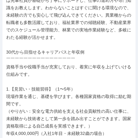
は先輩社員が基礎から丁寧にサポートし、仕事の進め方や専門知
識をお教えします。わからないことはすぐに聞ける環境なので、
未経験の方でも安心して飛び込んできてください。異業種からの
転職者も多数活躍しており、福祉業界での傾聴経験、不動産業界
でのスケジュール管理能力、林業での実地作業経験など、多岐に
わたる経験が活かせます。

30代から目指せるキャリアパスと年収例

￣￣￣￣￣￣￣￣￣￣￣￣￣￣￣￣

資格手当や役職手当が充実しており、着実に年収を上げていける
仕組みです。

1.【見習い・技能習得】（1〜5年）

現場作業を通じ、基礎を学びます。各種国家資格の取得に励む期
間です。

（やりがい：安全な電力供給を支える社会貢献性の高い仕事に、
未経験から技術者として第一歩を踏み出すことができます。国家
資格取得による自己成長を実感できます。）

年収4,000,000円（入社1年目・未経験32歳の場合）
