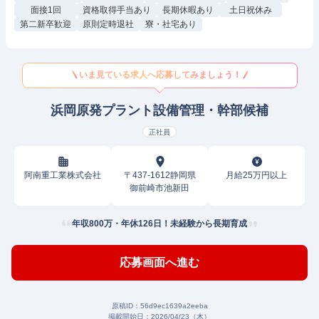
面接1回
資格取得手当あり
長期休暇あり
土日祝休み
第二新卒歓迎
原則定時退社
寮・社宅あり
いま見ている求人へ応募してみましょう！
浜岡原発プラント設備管理・幹部候補
正社員
阿南重工業株式会社
〒437-1612静岡県
月給25万円以上
御前崎市池新田
年収800万・年休126日！未経験から長期育成
応募画面へ進む
原稿ID：
56d9ec1639a2eeba
掲載開始日：
2026/04/23（木）