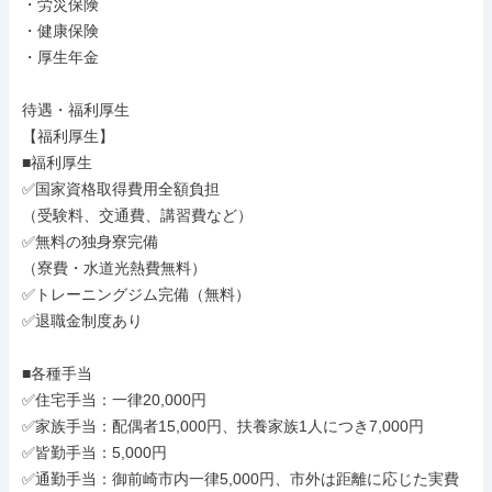
・労災保険

・健康保険

・厚生年金

待遇・福利厚生

【福利厚生】

■福利厚生

✅国家資格取得費用全額負担

（受験料、交通費、講習費など）

✅無料の独身寮完備

（寮費・水道光熱費無料）

✅トレーニングジム完備（無料）

✅退職金制度あり

■各種手当

✅住宅手当：一律20,000円

✅家族手当：配偶者15,000円、扶養家族1人につき7,000円

✅皆勤手当：5,000円

✅通勤手当：御前崎市内一律5,000円、市外は距離に応じた実費