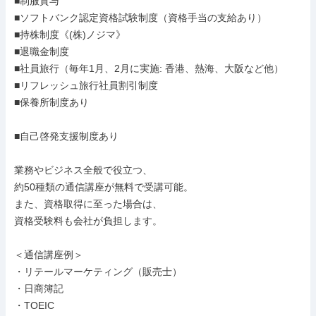
■制服貸与

■ソフトバンク認定資格試験制度（資格手当の支給あり）

■持株制度《(株)ノジマ》

■退職金制度

■社員旅行（毎年1月、2月に実施: 香港、熱海、大阪など他）

■リフレッシュ旅行社員割引制度

■保養所制度あり

■自己啓発支援制度あり

業務やビジネス全般で役立つ、

約50種類の通信講座が無料で受講可能。

また、資格取得に至った場合は、

資格受験料も会社が負担します。

＜通信講座例＞

・リテールマーケティング（販売士）

・日商簿記

・TOEIC
