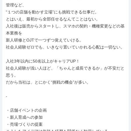
管理など、

“１つの店舗を動かす立場”にも挑戦できる仕事だ。

とはいえ、最初から全部任せるなんてことはない。

入社後は販売からスタートし、スマホの契約・機種変更などの基
本業務を

新人研修とOJTで一つずつ覚えていける。

社会人経験ゼロでも、いきなり置いていかれる心配は一切ない。

入社3年以内に50名以上がキャリアUP！

社会人経験が浅い人ほど、「ちゃんと成長できるか」が不安だと
思う。

だから当社は、とにかく“挑戦の機会”が多い。

-

・店舗イベントの企画

・新人育成への参加

・売場づくりの提案
