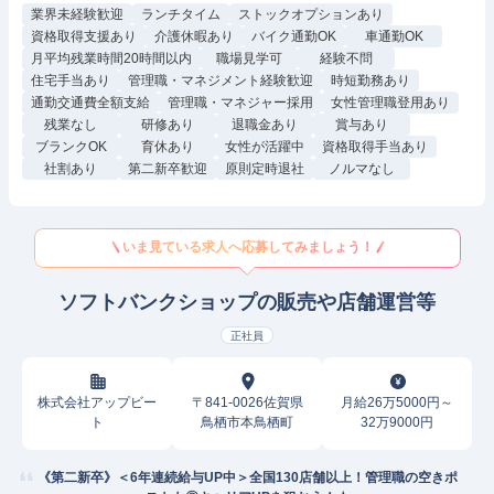
業界未経験歓迎
ランチタイム
ストックオプションあり
資格取得支援あり
介護休暇あり
バイク通勤OK
車通勤OK
月平均残業時間20時間以内
職場見学可
経験不問
住宅手当あり
管理職・マネジメント経験歓迎
時短勤務あり
通勤交通費全額支給
管理職・マネジャー採用
女性管理職登用あり
残業なし
研修あり
退職金あり
賞与あり
ブランクOK
育休あり
女性が活躍中
資格取得手当あり
社割あり
第二新卒歓迎
原則定時退社
ノルマなし
いま見ている求人へ応募してみましょう！
ソフトバンクショップの販売や店舗運営等
正社員
株式会社アップビー
〒841-0026佐賀県
月給26万5000円～
ト
鳥栖市本鳥栖町
32万9000円
《第二新卒》＜6年連続給与UP中＞全国130店舗以上！管理職の空きポ