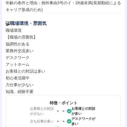
年齢の条件と理由：例外事由3号のイ・28歳未満(長期勤続による
キャリア形成のため)
職場環境・雰囲気
職場環境

【職場の雰囲気】

協調性がある

業務外交流多い

デスクワーク

アットホーム

お客様との対話は多い

初心者活躍中

力仕事が少ない

知識、経験不要
特徴・ポイント
お客様との対話
お客様との対話
が少ない
が多い
デスクワークが
立ち仕事が多い
多い