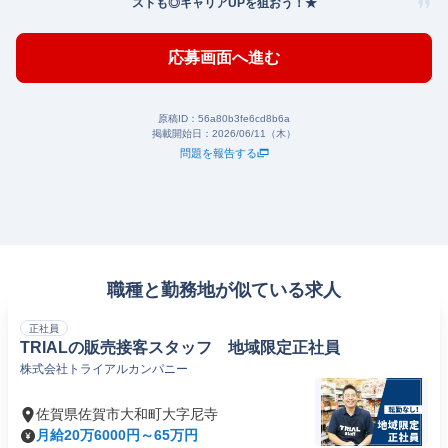
ストも◎キャリアUPを狙おう！★
応募画面へ進む
原稿ID：
56a80b3fe6cd8b6a
掲載開始日：
2026/06/11（木）
問題を報告する
職種と勤務地が似ている求人
正社員
TRIALの販売接客スタッフ 地域限定正社員
株式会社トライアルカンパニー
佐賀県佐賀市大和町大字尼寺
月給20万6000円～65万円