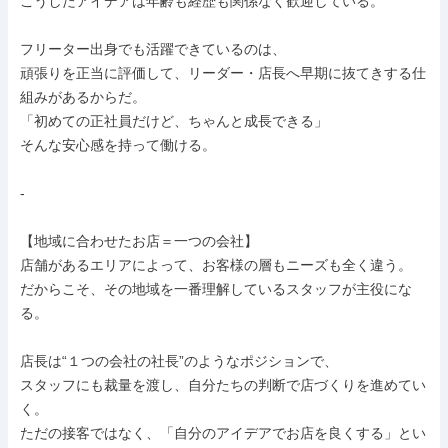
こうしたアイデアは年齢も経歴も関係なく歓迎している。

フリーター出身でも活躍できているのは、

頑張りを正当に評価して、リーダー・店長へ早期に抜てきする仕
組みがあるからだ。

「初めての正社員だけど、ちゃんと成長できる」

そんな安心感を持って働ける。

-

【地域に合わせたお店＝一つの会社】

店舗があるエリアによって、お客様の層もニーズも全く違う。

だからこそ、その地域を一番理解しているスタッフが主役にな
る。

店長は“１つの会社の社長”のようなポジションで、

スタッフにも裁量を渡し、自分たちの判断で店づくりを進めてい
く。

ただの接客ではなく、「自分のアイデアでお店を良くする」とい