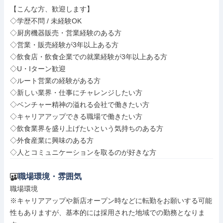
【こんな方、歓迎します】

◇学歴不問 / 未経験OK

◇厨房機器販売・営業経験のある方

◇営業・販売経験が3年以上ある方

◇飲食店・飲食企業での就業経験が3年以上ある方

◇U・Iターン歓迎

◇ルート営業の経験がある方

◇新しい業界・仕事にチャレンジしたい方

◇ベンチャー精神の溢れる会社で働きたい方

◇キャリアアップできる職場で働きたい方

◇飲食業界を盛り上げたいという気持ちのある方

◇外食産業に興味のある方

◇人とコミュニケーションを取るのが好きな方
職場環境・雰囲気
職場環境

※キャリアアップや新店オープン時などに転勤をお願いする可能
性もありますが、基本的には採用された地域での勤務となりま