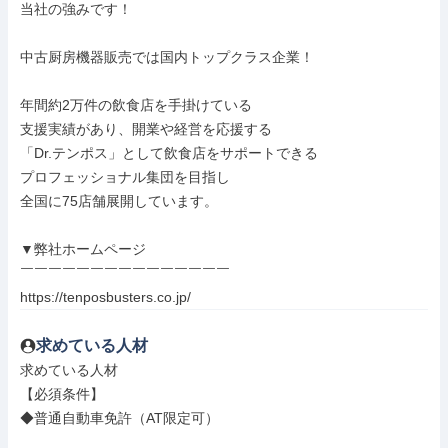
当社の強みです！

中古厨房機器販売では国内トップクラス企業！

年間約2万件の飲食店を手掛けている

支援実績があり、開業や経営を応援する

「Dr.テンポス」として飲食店をサポートできる

プロフェッショナル集団を目指し

全国に75店舗展開しています。

▼弊社ホームページ

￣￣￣￣￣￣￣￣￣￣￣￣￣￣￣

https://tenposbusters.co.jp/
求めている人材
求めている人材

【必須条件】

◆普通自動車免許（AT限定可）
