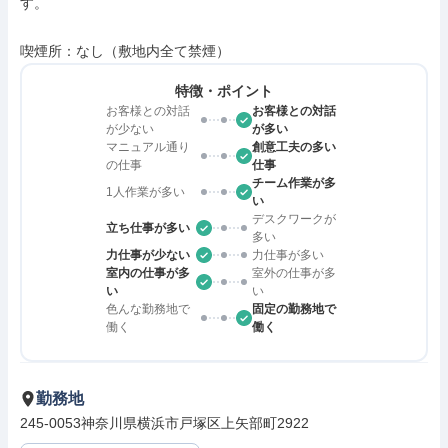
す。

喫煙所：なし（敷地内全て禁煙）
特徴・ポイント
お客様との対話
お客様との対話
が少ない
が多い
マニュアル通り
創意工夫の多い
の仕事
仕事
チーム作業が多
1人作業が多い
い
デスクワークが
立ち仕事が多い
多い
力仕事が少ない
力仕事が多い
室内の仕事が多
室外の仕事が多
い
い
色んな勤務地で
固定の勤務地で
働く
働く
勤務地
245-0053神奈川県横浜市戸塚区上矢部町2922