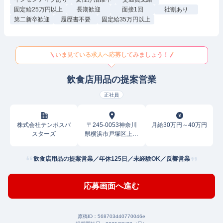
固定給25万円以上
長期歓迎
面接1回
社割あり
第二新卒歓迎
履歴書不要
固定給35万円以上
いま見ている求人へ応募してみましょう！
飲食店用品の提案営業
正社員
株式会社テンポスバ
〒245-0053神奈川
月給30万円～40万円
スターズ
県横浜市戸塚区上矢
部町
飲食店用品の提案営業／年休125日／未経験OK／反響営業
応募画面へ進む
原稿ID：
568703d40770046e